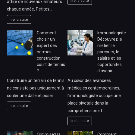
lire la suite
attire de nouveaux amateurs
chaque année. Petites…
lire la suite
Comment
Immunologiste :
choisir un
Découvrez le
expert des
métier, le
normes
parcours, le
construction
salaire et les
court de tennis
opportunités
?
d’avenir
Construire un terrain de tennis
Au cœur des avancées
ne consiste pas uniquement à
médicales contemporaines,
couler une dalle et poser…
l’immunologiste occupe une
place pivotale dans la
lire la suite
compréhension et…
lire la suite
Optimisez la
Comment