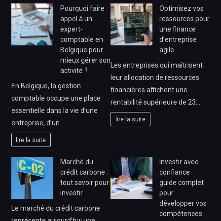
Pourquoi faire
Optimisez vos
appel à un
ressources pour
expert-
une finance
comptable en
d’entreprise
Belgique pour
agile
mieux gérer son
Les entreprises qui maîtrisent
activité ?
leur allocation de ressources
En Belgique, la gestion
financières affichent une
comptable occupe une place
rentabilité supérieure de 23…
essentielle dans la vie d’une
lire la suite
entreprise, d’un…
lire la suite
Marché du
Investir avec
crédit carbone :
confiance :
tout savoir pour
guide complet
investir
pour
développer vos
Le marché du crédit carbone
compétences
représente aujourd’hui une