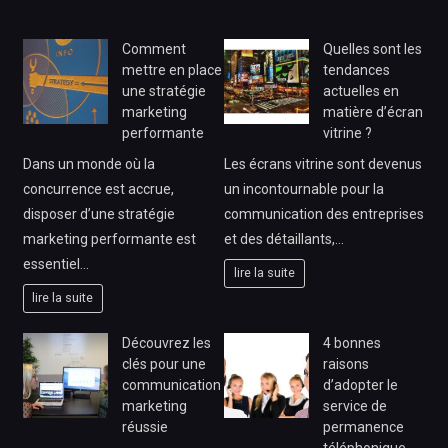
Comment
Quelles sont les
mettre en place
tendances
une stratégie
actuelles en
marketing
matière d’écran
performante
vitrine ?
Dans un monde où la
Les écrans vitrine sont devenus
concurrence est accrue,
un incontournable pour la
disposer d’une stratégie
communication des entreprises
marketing performante est
et des détaillants,…
essentiel…
lire la suite
lire la suite
Découvrez les
4 bonnes
clés pour une
raisons
communication
d’adopter le
marketing
service de
réussie
permanence
téléphonique