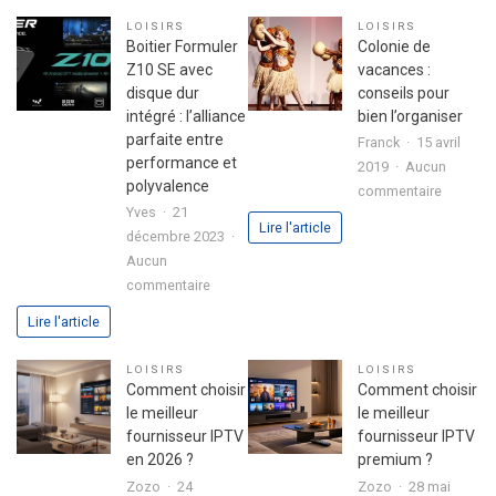
réussir
d’une
LOISIRS
LOISIRS
son
fête
Boitier Formuler
Colonie de
premier
réussie
Z10 SE avec
vacances :
investissement
disque dur
conseils pour
immobilier
intégré : l’alliance
bien l’organiser
en
parfaite entre
Franck
15 avril
toute
performance et
2019
Aucun
sérénité
polyvalence
sur
commentaire
Yves
21
Colonie
Lire l'article
décembre 2023
de
Aucun
vacance
sur
commentaire
:
Boitier
conseils
Lire l'article
Formuler
pour
Z10
bien
LOISIRS
LOISIRS
SE
l’organis
Comment choisir
Comment choisir
avec
le meilleur
le meilleur
disque
fournisseur IPTV
fournisseur IPTV
dur
en 2026 ?
premium ?
intégré
Zozo
24
Zozo
28 mai