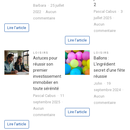
2
Barbara
25 juillet
Pascal Cabus
3
2022
Aucun
sur
juillet 2025
commentaire
3
Aucun
Lire l'article
sur
étapes
commentaire
Analyse
pour
Lire l'article
approfo
exprimer
de
votre
LOISIRS
LOISIRS
l’expéri
passion
Astuces pour
Ballons :
utilisate
dans
réussir son
L’ingrédient
avec
votre
premier
secret d’une fête
le
lettre
investissement
réussie
jeu
de
immobilier en
John
19
chicken
motivation
toute sérénité
septembre 2024
road
Pascal Cabus
11
Aucun
2
septembre 2025
sur
commentaire
Aucun
Ballons
Lire l'article
sur
commentaire
:
Astuces
L’ingrédi
Lire l'article
pour
secret