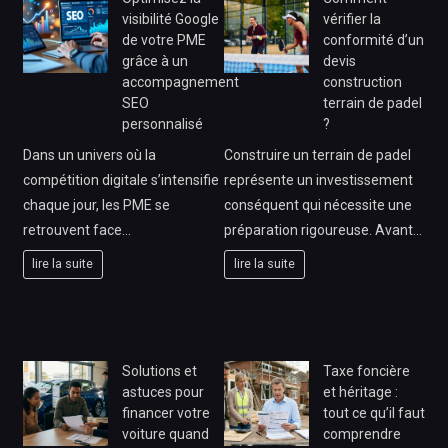
visibilité Google
vérifier la
de votre PME
conformité d’un
grâce à un
devis
accompagnement
construction
SEO
terrain de padel
personnalisé
?
Dans un univers où la
Construire un terrain de padel
compétition digitale s’intensifie
représente un investissement
chaque jour, les PME se
conséquent qui nécessite une
retrouvent face…
préparation rigoureuse. Avant…
lire la suite
lire la suite
Solutions et
Taxe foncière
astuces pour
et héritage :
financer votre
tout ce qu’il faut
voiture quand
comprendre