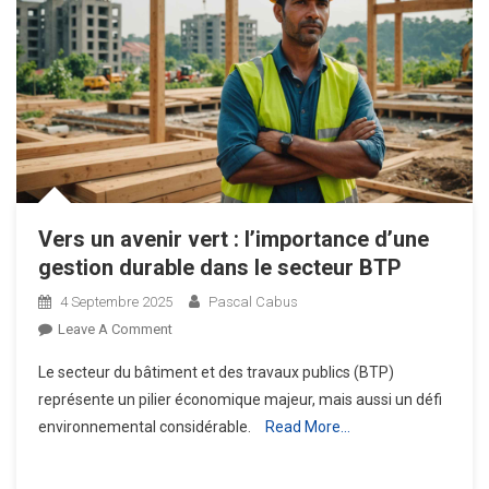
Vers un avenir vert : l’importance d’une
gestion durable dans le secteur BTP
4 Septembre 2025
Pascal Cabus
On
Leave A Comment
Vers
Le secteur du bâtiment et des travaux publics (BTP)
Un
représente un pilier économique majeur, mais aussi un défi
Avenir
environnemental considérable.
Read More…
Vert
:
L’importance