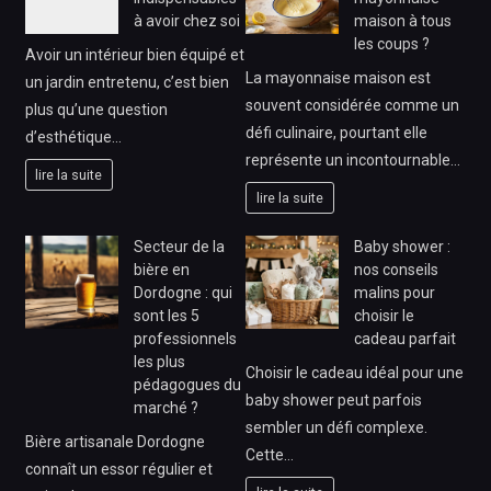
à avoir chez soi
maison à tous
les coups ?
Avoir un intérieur bien équipé et
La mayonnaise maison est
un jardin entretenu, c’est bien
souvent considérée comme un
plus qu’une question
défi culinaire, pourtant elle
d’esthétique…
représente un incontournable…
lire la suite
lire la suite
Secteur de la
Baby shower :
bière en
nos conseils
Dordogne : qui
malins pour
sont les 5
choisir le
professionnels
cadeau parfait
les plus
Choisir le cadeau idéal pour une
pédagogues du
baby shower peut parfois
marché ?
sembler un défi complexe.
Bière artisanale Dordogne
Cette…
connaît un essor régulier et