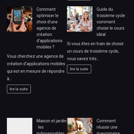
Comment
Guide du
optimiser le
troisième cycle :
choix d’une
comment
agence de
choisir le cours
création
idéal
d’applications
Si vous êtes en train de choisir
mobiles ?
un cours de troisième cycle,
Vous cherchez une agence de
vous savez très…
création d’applications mobiles
lire la suite
qui est en mesure de répondre
à…
lire la suite
Maison et jardin
Comment
: les
réussir une
indispensables
mayonnaise