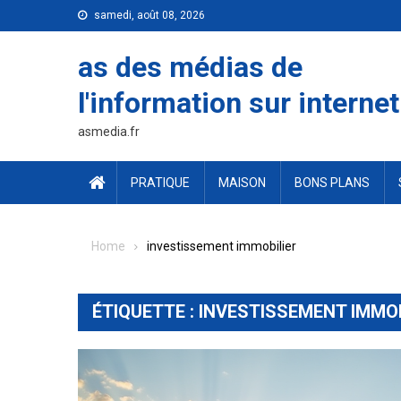
Skip
samedi, août 08, 2026
to
content
as des médias de
l'information sur internet
asmedia.fr
PRATIQUE
MAISON
BONS PLANS
Home
investissement immobilier
ÉTIQUETTE :
INVESTISSEMENT IMMOB