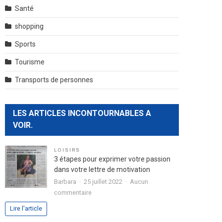
Santé
shopping
Sports
Tourisme
Transports de personnes
LES ARTICLES INCONTOURNABLES A
VOIR.
LOISIRS
3 étapes pour exprimer votre passion
dans votre lettre de motivation
Barbara
25 juillet 2022
Aucun
sur
commentaire
3
Lire l'article
étapes