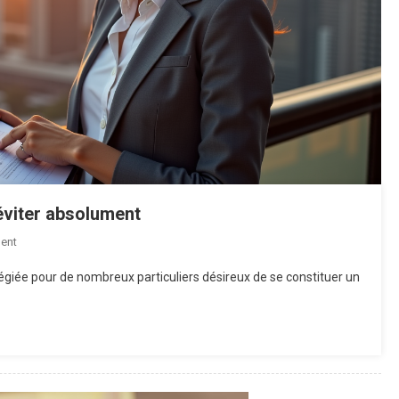
 éviter absolument
On
ent
Investir
égiée pour de nombreux particuliers désireux de se constituer un
Dans
L’immobilier
:
Erreurs
À
Éviter