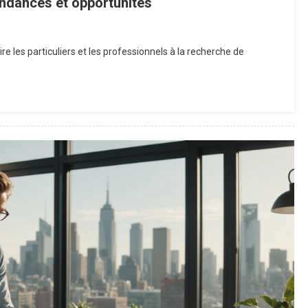
tendances et opportunités
On
nvestir
e les particuliers et les professionnels à la recherche de
Dans
’immobilier
En
2026
Tendances
t
Opportunités