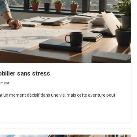
bilier sans stress
On
mment
Les
nt un moment décisif dans une vie, mais cette aventure peut
Clés
Pour
Réussir
Son
Projet
Immobilier