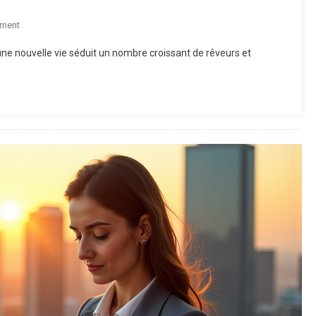
On
ment
Corps
 une nouvelle vie séduit un nombre croissant de rêveurs et
De
Ferme
À
Rénover
À
Vendre
:
Libérez
Tout
Le
Potentiel
D’un
Domaine
De
Caractère