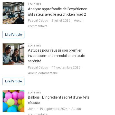
pour
LOISIRS
exprimer
Analyse approfondie de l’expérience
votre
utilisateur avec le jeu chicken road 2
passion
Pascal Cabus
3 juillet 2025
Aucun
dans
sur
commentaire
votre
Analyse
Lire l'article
lettre
approfondie
de
de
LOISIRS
motivation
l’expérience
Astuces pour réussir son premier
utilisateur
investissement immobilier en toute
avec
sérénité
le
Pascal Cabus
11 septembre 2025
jeu
sur
Aucun commentaire
chicken
Astuces
Lire l'article
road
pour
2
réussir
LOISIRS
son
Ballons : L’ingrédient secret d’une fête
premier
réussie
investissement
John
19 septembre 2024
Aucun
immobilier
sur
commentaire