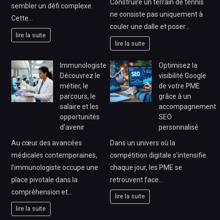
Construire un terrain de tennis
sembler un défi complexe.
ne consiste pas uniquement à
Cette…
couler une dalle et poser…
lire la suite
lire la suite
Immunologiste :
Optimisez la
Découvrez le
visibilité Google
métier, le
de votre PME
parcours, le
grâce à un
salaire et les
accompagnement
opportunités
SEO
d’avenir
personnalisé
Au cœur des avancées
Dans un univers où la
médicales contemporaines,
compétition digitale s’intensifie
l’immunologiste occupe une
chaque jour, les PME se
place pivotale dans la
retrouvent face…
compréhension et…
lire la suite
lire la suite