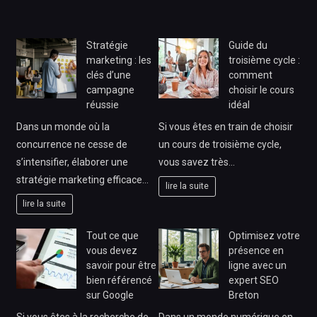
Stratégie
Guide du
marketing : les
troisième cycle :
clés d’une
comment
campagne
choisir le cours
réussie
idéal
Dans un monde où la
Si vous êtes en train de choisir
concurrence ne cesse de
un cours de troisième cycle,
s’intensifier, élaborer une
vous savez très…
stratégie marketing efficace…
lire la suite
lire la suite
Tout ce que
Optimisez votre
vous devez
présence en
savoir pour être
ligne avec un
bien référencé
expert SEO
sur Google
Breton
Si vous êtes à la recherche de
Dans un monde numérique en