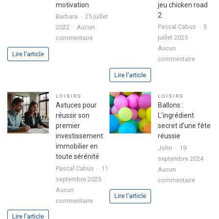
motivation
jeu chicken road
2
Barbara
25 juillet
Pascal Cabus
3
2022
Aucun
sur
juillet 2025
commentaire
3
Aucun
Lire l'article
sur
étapes
commentaire
Analyse
pour
Lire l'article
approfo
exprimer
de
votre
LOISIRS
LOISIRS
l’expéri
passion
Astuces pour
Ballons :
utilisate
dans
réussir son
L’ingrédient
avec
votre
premier
secret d’une fête
le
lettre
investissement
réussie
jeu
de
immobilier en
John
19
chicken
motivation
toute sérénité
septembre 2024
road
Pascal Cabus
11
Aucun
2
septembre 2025
sur
commentaire
Aucun
Ballons
Lire l'article
sur
commentaire
:
Astuces
L’ingrédi
Lire l'article