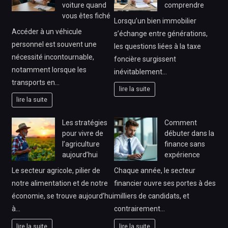
voiture quand
comprendre
vous êtes fiché
Lorsqu’un bien immobilier
Accéder à un véhicule
s’échange entre générations,
personnel est souvent une
les questions liées à la taxe
nécessité incontournable,
foncière surgissent
notamment lorsque les
inévitablement…
transports en…
lire la suite
lire la suite
Les stratégies
Comment
pour vivre de
débuter dans la
l’agriculture
finance sans
aujourd’hui
expérience
Le secteur agricole, pilier de
Chaque année, le secteur
notre alimentation et de notre
financier ouvre ses portes à des
économie, se trouve aujourd’hui
milliers de candidats, et
à…
contrairement…
lire la suite
lire la suite