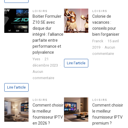
pour
secret
réussir
d’une
LOISIRS
LOISIRS
son
fête
Boitier Formuler
Colonie de
premier
réussie
Z10 SE avec
vacances :
investissement
disque dur
conseils pour
immobilier
intégré : l’alliance
bien l’organiser
en
parfaite entre
Franck
15 avril
toute
performance et
2019
Aucun
sérénité
polyvalence
sur
commentaire
Yves
21
Colonie
Lire l'article
décembre 2023
de
Aucun
vacance
sur
commentaire
:
Boitier
conseils
Lire l'article
Formuler
pour
Z10
bien
LOISIRS
LOISIRS
SE
l’organis
Comment choisir
Comment choisir
avec
le meilleur
le meilleur
disque
fournisseur IPTV
fournisseur IPTV
dur
en 2026 ?
premium ?
intégré