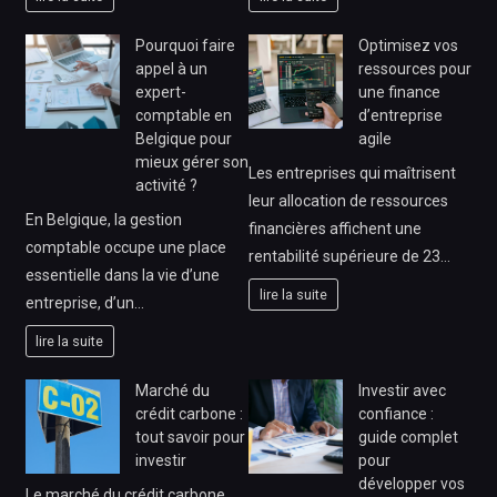
Pourquoi faire
Optimisez vos
appel à un
ressources pour
expert-
une finance
comptable en
d’entreprise
Belgique pour
agile
mieux gérer son
Les entreprises qui maîtrisent
activité ?
leur allocation de ressources
En Belgique, la gestion
financières affichent une
comptable occupe une place
rentabilité supérieure de 23…
essentielle dans la vie d’une
lire la suite
entreprise, d’un…
lire la suite
Marché du
Investir avec
crédit carbone :
confiance :
tout savoir pour
guide complet
investir
pour
développer vos
Le marché du crédit carbone