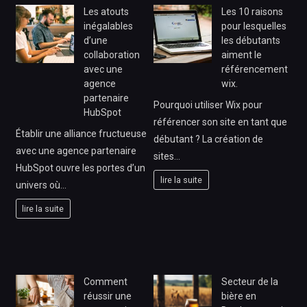
Les atouts
Les 10 raisons
inégalables
pour lesquelles
d’une
les débutants
collaboration
aiment le
avec une
référencement
agence
wix.
partenaire
Pourquoi utiliser Wix pour
HubSpot
référencer son site en tant que
Établir une alliance fructueuse
débutant ? La création de
avec une agence partenaire
sites…
HubSpot ouvre les portes d’un
lire la suite
univers où…
lire la suite
Comment
Secteur de la
réussir une
bière en