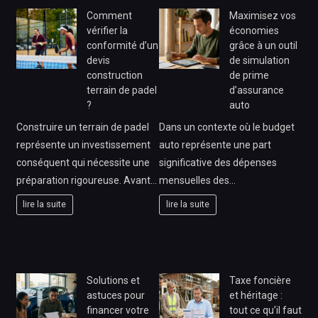
Comment
Maximisez vos
vérifier la
économies
conformité d’un
grâce à un outil
devis
de simulation
construction
de prime
terrain de padel
d’assurance
?
auto
Construire un terrain de padel
Dans un contexte où le budget
représente un investissement
auto représente une part
conséquent qui nécessite une
significative des dépenses
préparation rigoureuse. Avant…
mensuelles des…
lire la suite
lire la suite
Solutions et
Taxe foncière
astuces pour
et héritage :
financer votre
tout ce qu’il faut