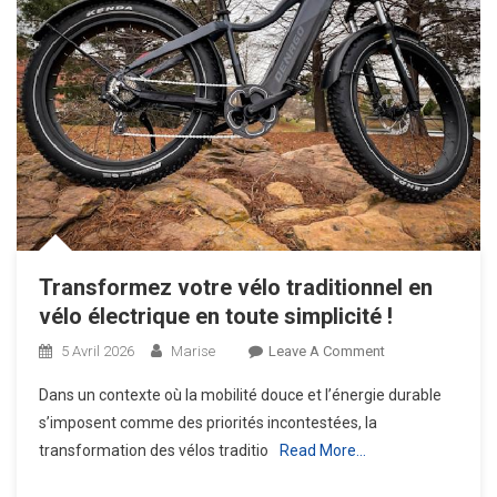
Transformez votre vélo traditionnel en
vélo électrique en toute simplicité !
On
5 Avril 2026
Marise
Leave A Comment
Transformez
Dans un contexte où la mobilité douce et l’énergie durable
Votre
s’imposent comme des priorités incontestées, la
Vélo
transformation des vélos traditio
Read More…
Traditionnel
En