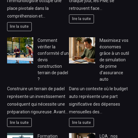
l’immunologiste occupe une
chaque jour, les PME se
place pivotale dans la
retrouvent face…
compréhension et…
lire la suite
lire la suite
Comment
Maximisez vos
vérifier la
économies
conformité d’un
grâce à un outil
devis
de simulation
construction
de prime
terrain de padel
d’assurance
?
auto
Construire un terrain de padel
Dans un contexte où le budget
représente un investissement
auto représente une part
conséquent qui nécessite une
significative des dépenses
préparation rigoureuse. Avant…
mensuelles des…
lire la suite
lire la suite
Formation
LOA : nos