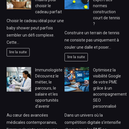
choisir le
normes
cadeau parfait
construction
court de tennis
Choisir le cadeau idéal pour une
?
baby shower peut parfois
Construire un terrain de tennis
sembler un défi complexe.
ne consiste pas uniquement à
Cette…
couler une dalle et poser…
lire la suite
lire la suite
Immunologiste :
Optimisez la
Découvrez le
visibilité Google
métier, le
de votre PME
parcours, le
grâce à un
salaire et les
accompagnement
opportunités
SEO
d’avenir
personnalisé
Au cœur des avancées
Dans un univers où la
médicales contemporaines,
compétition digitale s’intensifie