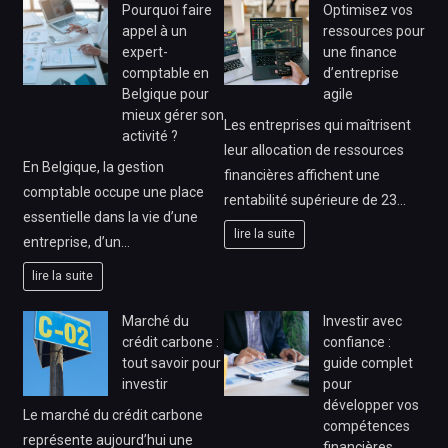
Pourquoi faire
Optimisez vos
appel à un
ressources pour
expert-
une finance
comptable en
d’entreprise
Belgique pour
agile
mieux gérer son
Les entreprises qui maîtrisent
activité ?
leur allocation de ressources
En Belgique, la gestion
financières affichent une
comptable occupe une place
rentabilité supérieure de 23…
essentielle dans la vie d’une
lire la suite
entreprise, d’un…
lire la suite
Marché du
Investir avec
crédit carbone :
confiance :
tout savoir pour
guide complet
investir
pour
développer vos
Le marché du crédit carbone
compétences
représente aujourd’hui une
financières