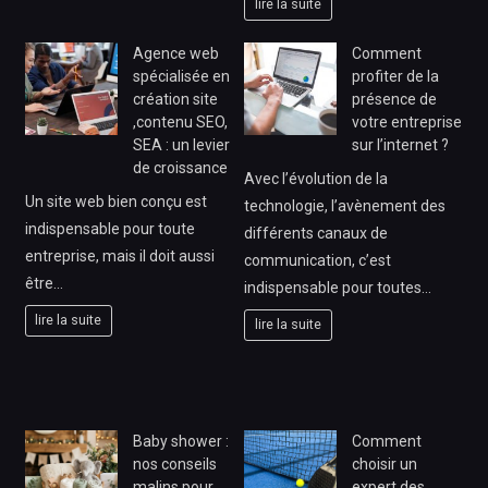
lire la suite
Agence web
Comment
spécialisée en
profiter de la
création site
présence de
,contenu SEO,
votre entreprise
SEA : un levier
sur l’internet ?
de croissance
Avec l’évolution de la
Un site web bien conçu est
technologie, l’avènement des
indispensable pour toute
différents canaux de
entreprise, mais il doit aussi
communication, c’est
être…
indispensable pour toutes…
lire la suite
lire la suite
Baby shower :
Comment
nos conseils
choisir un
malins pour
expert des