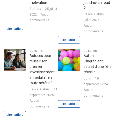
motivation
jeu chicken road
2
Barbara
25 juillet
Pascal Cabus
3
2022
Aucun
sur
juillet 2025
commentaire
3
Aucun
Lire l'article
sur
étapes
commentaire
Analyse
pour
Lire l'article
approfo
exprimer
de
votre
LOISIRS
LOISIRS
l’expéri
passion
Astuces pour
Ballons :
utilisate
dans
réussir son
L’ingrédient
avec
votre
premier
secret d’une fête
le
lettre
investissement
réussie
jeu
de
immobilier en
John
19
chicken
motivation
toute sérénité
septembre 2024
road
Pascal Cabus
11
Aucun
2
septembre 2025
sur
commentaire
Aucun
Ballons
Lire l'article
sur
commentaire
:
Astuces
L’ingrédi
Lire l'article