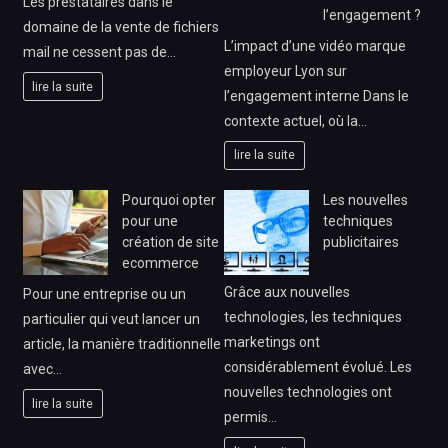
Les prestataires dans le
l’engagement ?
domaine de la vente de fichiers
L’impact d’une vidéo marque
mail ne cessent pas de…
employeur Lyon sur
lire la suite
l’engagement interne Dans le
contexte actuel, où la…
lire la suite
Pourquoi opter
Les nouvelles
pour une
techniques
création de site
publicitaires
ecommerce
Grâce aux nouvelles
Pour une entreprise ou un
technologies, les techniques
particulier qui veut lancer un
marketings ont
article, la manière traditionnelle
considérablement évolué. Les
avec…
nouvelles technologies ont
lire la suite
permis…