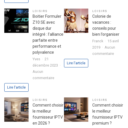
pour
secret
réussir
d’une
LOISIRS
LOISIRS
son
fête
Boitier Formuler
Colonie de
premier
réussie
Z10 SE avec
vacances :
investissement
disque dur
conseils pour
immobilier
intégré : l’alliance
bien l’organiser
en
parfaite entre
Franck
15 avril
toute
performance et
2019
Aucun
sérénité
polyvalence
sur
commentaire
Yves
21
Colonie
Lire l'article
décembre 2023
de
Aucun
vacance
sur
commentaire
:
Boitier
conseils
Lire l'article
Formuler
pour
Z10
bien
LOISIRS
LOISIRS
SE
l’organis
Comment choisir
Comment choisir
avec
le meilleur
le meilleur
disque
fournisseur IPTV
fournisseur IPTV
dur
en 2026 ?
premium ?
intégré