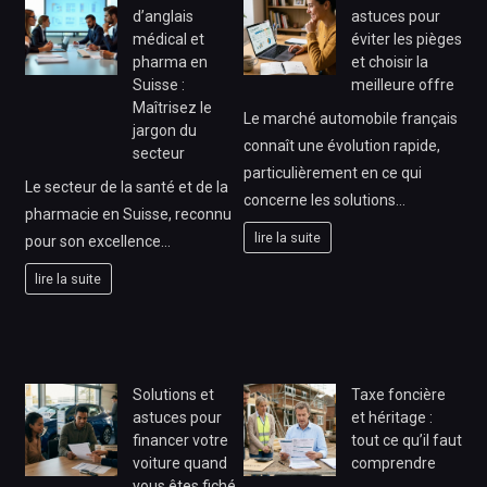
d’anglais
astuces pour
médical et
éviter les pièges
pharma en
et choisir la
Suisse :
meilleure offre
Maîtrisez le
Le marché automobile français
jargon du
connaît une évolution rapide,
secteur
particulièrement en ce qui
Le secteur de la santé et de la
concerne les solutions…
pharmacie en Suisse, reconnu
lire la suite
pour son excellence…
lire la suite
Solutions et
Taxe foncière
astuces pour
et héritage :
financer votre
tout ce qu’il faut
voiture quand
comprendre
vous êtes fiché