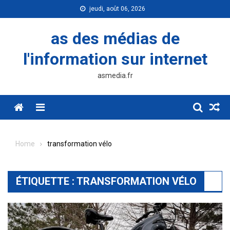
Skip
jeudi, août 06, 2026
to
content
as des médias de
l'information sur internet
asmedia.fr
Menu
Home
transformation vélo
ÉTIQUETTE :
TRANSFORMATION VÉLO