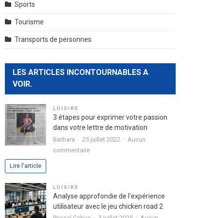
Sports
Tourisme
Transports de personnes
LES ARTICLES INCONTOURNABLES A
VOIR.
LOISIRS
3 étapes pour exprimer votre passion
dans votre lettre de motivation
Barbara
25 juillet 2022
Aucun
sur
commentaire
3
Lire l'article
étapes
pour
LOISIRS
exprimer
Analyse approfondie de l’expérience
votre
utilisateur avec le jeu chicken road 2
passion
Pascal Cabus
3 juillet 2025
Aucun