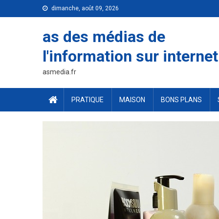
Skip
dimanche, août 09, 2026
to
content
as des médias de
l'information sur internet
asmedia.fr
PRATIQUE
MAISON
BONS PLANS