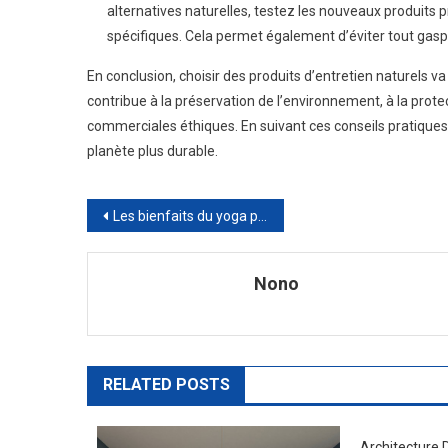
alternatives naturelles, testez les nouveaux produits
spécifiques. Cela permet également d’éviter tout gaspi
En conclusion, choisir des produits d’entretien naturels v
contribue à la préservation de l’environnement, à la prote
commerciales éthiques. En suivant ces conseils pratiques,
planète plus durable.
Navigation
Les bienfaits du yoga prénatal pour une grossesse épanouie
de
Nono
l’article
RELATED POSTS
Architecture D