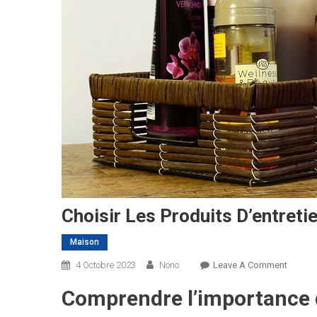
Choisir Les Produits D’entret
Maison
On
4 Octobre 2023
Nono
Leave A Comment
Choisir
Comprendre l’importance d
Les
Produit