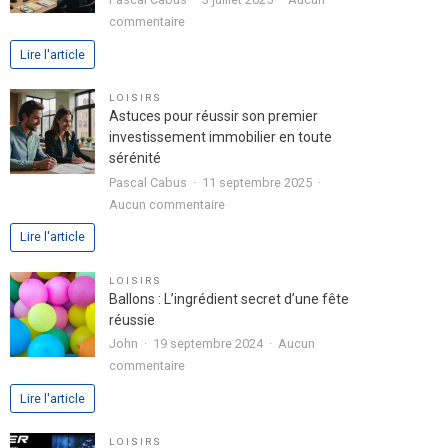
dans
sur
commentaire
votre
Analyse
Lire l'article
lettre
approfondie
de
de
LOISIRS
motivation
l’expérience
Astuces pour réussir son premier
utilisateur
investissement immobilier en toute
avec
sérénité
le
Pascal Cabus
11 septembre 2025
jeu
sur
Aucun commentaire
chicken
Astuces
Lire l'article
road
pour
2
réussir
LOISIRS
son
Ballons : L’ingrédient secret d’une fête
premier
réussie
investissement
John
19 septembre 2024
Aucun
immobilier
sur
commentaire
en
Ballons
Lire l'article
toute
:
sérénité
L’ingrédient
LOISIRS