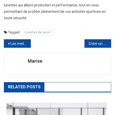
lunettes qui allient protection et performance, tout en vous
permettant de profiter pleinement de vos activités sportives en
toute sécurité.
Tagged
Lunettes de sport
Navigation
Les meilleures techniques de récupération sportive
Créer un programme d’entraînement personnalisé : atteindre vos objectifs
de
Marise
l’article
RELATED POSTS