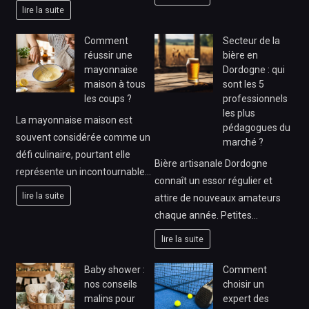
lire la suite
Comment
Secteur de la
réussir une
bière en
mayonnaise
Dordogne : qui
maison à tous
sont les 5
les coups ?
professionnels
les plus
La mayonnaise maison est
pédagogues du
souvent considérée comme un
marché ?
défi culinaire, pourtant elle
Bière artisanale Dordogne
représente un incontournable…
connaît un essor régulier et
lire la suite
attire de nouveaux amateurs
chaque année. Petites…
lire la suite
Baby shower :
Comment
nos conseils
choisir un
malins pour
expert des