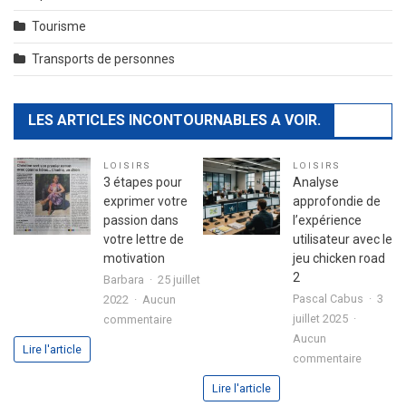
Tourisme
Transports de personnes
LES ARTICLES INCONTOURNABLES A VOIR.
LOISIRS
LOISIRS
3 étapes pour
Analyse
exprimer votre
approfondie de
passion dans
l’expérience
votre lettre de
utilisateur avec le
motivation
jeu chicken road
2
Barbara
25 juillet
Pascal Cabus
3
2022
Aucun
sur
juillet 2025
commentaire
3
Aucun
Lire l'article
sur
étapes
commentaire
Analyse
pour
Lire l'article
approfo
exprimer