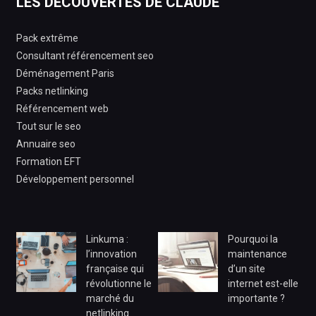
LES DÉCOUVERTES DE CLAUDE
Pack extrême
Consultant référencement seo
Déménagement Paris
Packs netlinking
Référencement web
Tout sur le seo
Annuaire seo
Formation EFT
Développement personnel
Linkuma :
Pourquoi la
l’innovation
maintenance
française qui
d’un site
révolutionne le
internet est-elle
marché du
importante ?
netlinking