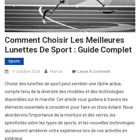
Comment Choisir Les Meilleures
Lunettes De Sport : Guide Complet
Sports
On
11 Octobre 2024
Marise
Leave A Comment
Comment
Choisir des lunettes de sport peut sembler une tâche ardue,
Choisir
compte tenu de la diversité des modèles et des technologies
Les
disponibles sur le marché. Cet article vous guidera à travers les
Meilleures
éléments essentiels à considérer pour faire un choix éclairé. Nous
Lunettes
De
aborderons l’importance de la monture et des verres, les
Sport
spécificités selon les types de sports, et les nouvelles technologies
:
qui peuvent améliorer votre expérience lors de vos activités en
Guide
extérieur.