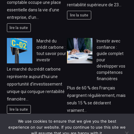
comptable occupe une place
rentabilité supérieure de 23…
essentielle dans la vie d’une
lire la suite
entreprise, d’un…
lire la suite
Marché du
Investir avec
crédit carbone :
confiance :
tout savoir pour
guide complet
investir
pour
développer vos
Le marché du crédit carbone
compétences
représente aujourd’hui une
financières
opportunité d’investissement
Plus de 60 % des Français
unique qui conjugue rentabilité
épargnent régulièrement, mais
financière…
seuls 15 % se déclarent
lire la suite
vraiment…
lire la suite
We use cookies to ensure that we give you the best
experience on our website. If you continue to use this site we
will assume that you are happy with it.