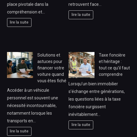
place pivotale dans la
retrouvent face…
compréhension et…
lire la suite
lire la suite
Solutions et
Taxe foncière
astuces pour
et héritage :
financer votre
tout ce qu’il faut
voiture quand
comprendre
vous êtes fiché
Lorsqu’un bien immobilier
Accéder à un véhicule
s’échange entre générations,
personnel est souvent une
les questions liées à la taxe
nécessité incontournable,
foncière surgissent
notamment lorsque les
inévitablement…
transports en…
lire la suite
lire la suite