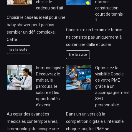
choisir le
normes
cadeau parfait
construction
court de tennis
Choisir le cadeau idéal pour une
?
baby shower peut parfois
Construire un terrain de tennis
sembler un défi complexe.
ne consiste pas uniquement à
Cette…
couler une dalle et poser…
lire la suite
lire la suite
Immunologiste :
Optimisez la
Découvrez le
visibilité Google
métier, le
de votre PME
parcours, le
grâce à un
salaire et les
accompagnement
opportunités
SEO
d’avenir
personnalisé
Au cœur des avancées
Dans un univers où la
médicales contemporaines,
compétition digitale s’intensifie
l’immunologiste occupe une
chaque jour, les PME se