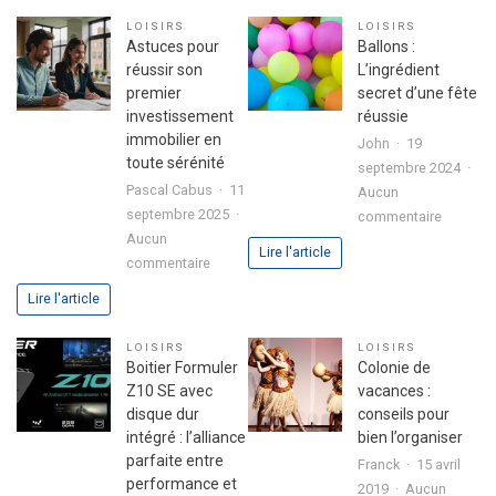
de
votre
LOISIRS
LOISIRS
l’expéri
passion
Astuces pour
Ballons :
utilisate
dans
réussir son
L’ingrédient
avec
votre
premier
secret d’une fête
le
lettre
investissement
réussie
jeu
de
immobilier en
John
19
chicken
motivation
toute sérénité
septembre 2024
road
Pascal Cabus
11
Aucun
2
septembre 2025
sur
commentaire
Aucun
Ballons
Lire l'article
sur
commentaire
:
Astuces
L’ingrédi
Lire l'article
pour
secret
réussir
d’une
LOISIRS
LOISIRS
son
fête
Boitier Formuler
Colonie de
premier
réussie
Z10 SE avec
vacances :
investissement
disque dur
conseils pour
immobilier
intégré : l’alliance
bien l’organiser
en
parfaite entre
Franck
15 avril
toute
performance et
2019
Aucun