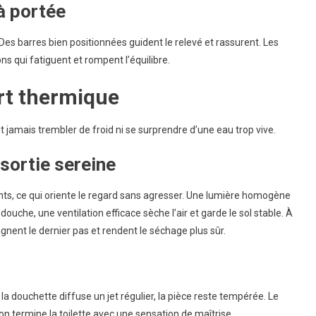
à portée
 Des barres bien positionnées guident le relevé et rassurent. Les
ons qui fatiguent et rompent l’équilibre.
ort thermique
t jamais trembler de froid ni se surprendre d’une eau trop vive.
 sortie sereine
ts, ce qui oriente le regard sans agresser. Une lumière homogène
ouche, une ventilation efficace sèche l’air et garde le sol stable. À
gnent le dernier pas et rendent le séchage plus sûr.
la douchette diffuse un jet régulier, la pièce reste tempérée. Le
’on termine la toilette avec une sensation de maîtrise.