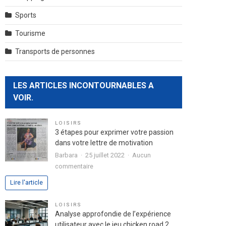
Sports
Tourisme
Transports de personnes
LES ARTICLES INCONTOURNABLES A
VOIR.
LOISIRS
3 étapes pour exprimer votre passion
dans votre lettre de motivation
Barbara
25 juillet 2022
Aucun
sur
commentaire
3
Lire l'article
étapes
pour
LOISIRS
exprimer
Analyse approfondie de l’expérience
votre
utilisateur avec le jeu chicken road 2