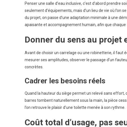
Penser une salle d’eau inclusive, c’est d’abord prendre soi
D’e
seulement d’équipements, mais d’un lieu de vie où l’on se
Incl
du projet, on passe d’une adaptation minimale à une déma
Pou
apaisante et accompagnement humain, afin que chaque ges
Une
Mei
Donner du sens au projet 
Aut
De
PM
Avant de choisir un carrelage ou une robinetterie, il faut
mesurer ses amplitudes, observer le passage d’un fauteui
concrètes.
Cadrer les besoins réels
Quand la hauteur du siège permet un relevé sans effort, q
barres tombent naturellement sous la main, la pièce cesse
l’on retrouve le plaisir d’une toilette menée à son rythme.
Coût total d’usage, pas se