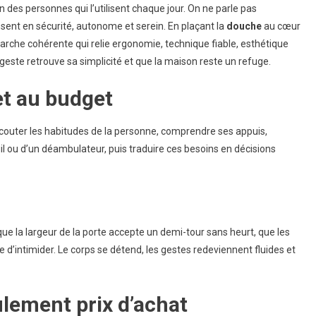
n des personnes qui l’utilisent chaque jour. On ne parle pas
au
 sent en sécurité, autonome et serein. En plaçant la
douche
au cœur
usive
rche cohérente qui relie ergonomie, technique fiable, esthétique
r
te retrouve sa simplicité et que la maison reste un refuge.
lleure
et au budget
onomie
R
 écouter les habitudes de la personne, comprendre ses appuis,
l ou d’un déambulateur, puis traduire ces besoins en décisions
ue la largeur de la porte accepte un demi-tour sans heurt, que les
 d’intimider. Le corps se détend, les gestes redeviennent fluides et
ulement prix d’achat