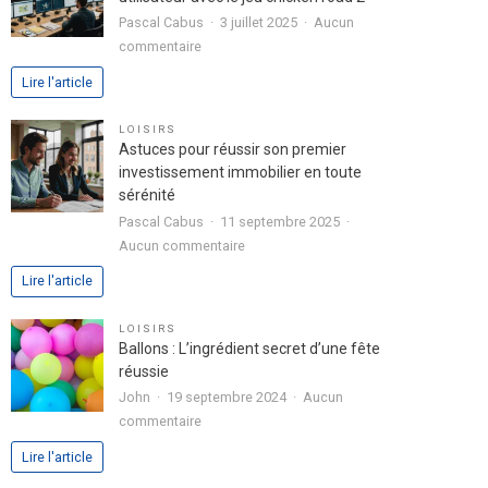
passion
Pascal Cabus
3 juillet 2025
Aucun
dans
sur
commentaire
votre
Analyse
Lire l'article
lettre
approfondie
de
de
LOISIRS
motivation
l’expérience
Astuces pour réussir son premier
utilisateur
investissement immobilier en toute
avec
sérénité
le
Pascal Cabus
11 septembre 2025
jeu
sur
Aucun commentaire
chicken
Astuces
Lire l'article
road
pour
2
réussir
LOISIRS
son
Ballons : L’ingrédient secret d’une fête
premier
réussie
investissement
John
19 septembre 2024
Aucun
immobilier
sur
commentaire
en
Ballons
Lire l'article
toute
:
sérénité