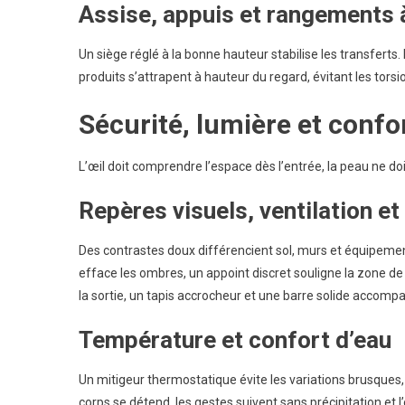
Assise, appuis et rangements 
Un siège réglé à la bonne hauteur stabilise les transferts.
produits s’attrapent à hauteur du regard, évitant les torsi
Sécurité, lumière et conf
L’œil doit comprendre l’espace dès l’entrée, la peau ne doi
Repères visuels, ventilation et
Des contrastes doux différencient sol, murs et équipemen
efface les ombres, un appoint discret souligne la zone de d
la sortie, un tapis accrocheur et une barre solide accompa
Température et confort d’eau
Un mitigeur thermostatique évite les variations brusques, 
corps se détend, les gestes suivent sans précipitation et l