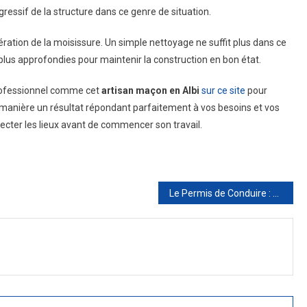
essif de la structure dans ce genre de situation.
fération de la moisissure. Un simple nettoyage ne suffit plus dans ce
s plus approfondies pour maintenir la construction en bon état.
 professionnel comme cet
artisan maçon en Albi
sur ce site
pour
manière un résultat répondant parfaitement à vos besoins et vos
ecter les lieux avant de commencer son travail.
Le Permis de Conduire : Un Passeport Vers l’Indépendance Routière