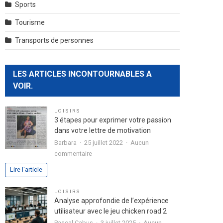
Sports
Tourisme
Transports de personnes
LES ARTICLES INCONTOURNABLES A
VOIR.
LOISIRS
3 étapes pour exprimer votre passion
dans votre lettre de motivation
Barbara
25 juillet 2022
Aucun
sur
commentaire
3
Lire l'article
étapes
pour
LOISIRS
exprimer
Analyse approfondie de l’expérience
votre
utilisateur avec le jeu chicken road 2
passion
Pascal Cabus
3 juillet 2025
Aucun