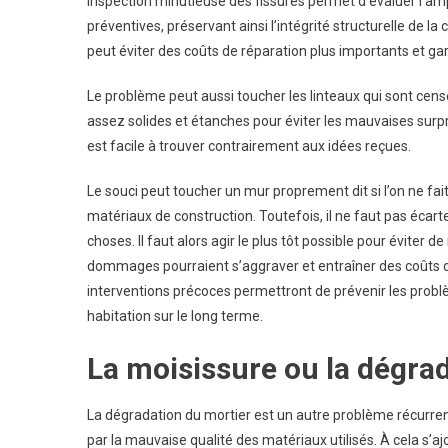
inspection minutieuse des fissures permet d’évaluer l’
préventives, préservant ainsi l’intégrité structurelle de l
peut éviter des coûts de réparation plus importants et gar
Le problème peut aussi toucher les linteaux qui sont cens
assez solides et étanches pour éviter les mauvaises surpri
est facile à trouver contrairement aux idées reçues.
Le souci peut toucher un mur proprement dit si l’on ne fait
matériaux de construction. Toutefois, il ne faut pas écart
choses. Il faut alors agir le plus tôt possible pour éviter
dommages pourraient s’aggraver et entraîner des coûts de
interventions précoces permettront de prévenir les problème
habitation sur le long terme.
La moisissure ou la dégra
La dégradation du mortier est un autre problème récurr
par la mauvaise qualité des matériaux utilisés. À cela s’