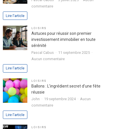
dans
sur
commentaire
votre
Analyse
Lire l'article
lettre
approfondie
de
de
LOISIRS
motivation
l’expérience
Astuces pour réussir son premier
utilisateur
investissement immobilier en toute
avec
sérénité
le
Pascal Cabus
11 septembre 2025
jeu
sur
Aucun commentaire
chicken
Astuces
Lire l'article
road
pour
2
réussir
LOISIRS
son
Ballons : L’ingrédient secret d’une fête
premier
réussie
investissement
John
19 septembre 2024
Aucun
immobilier
sur
commentaire
en
Ballons
Lire l'article
toute
:
sérénité
L’ingrédient
LOISIRS