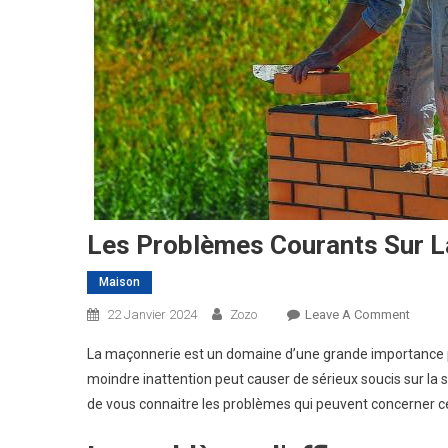
Les Problèmes Courants Sur 
Maison
On
22 Janvier 2024
Zozo
Leave A Comment
Les
La maçonnerie est un domaine d’une grande importance pou
Probl
moindre inattention peut causer de sérieux soucis sur la s
Couran
de vous connaitre les problèmes qui peuvent concerner ce
Sur
La