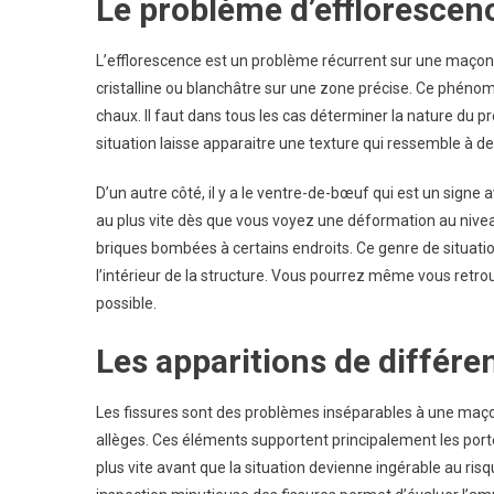
Le problème d’effloresce
Maçon
L’efflorescence est un problème récurrent sur une maçonn
cristalline ou blanchâtre sur une zone précise. Ce phéno
chaux. Il faut dans tous les cas déterminer la nature d
situation laisse apparaitre une texture qui ressemble à 
D’un autre côté, il y a le ventre-de-bœuf qui est un signe
au plus vite dès que vous voyez une déformation au nive
briques bombées à certains endroits. Ce genre de situatio
l’intérieur de la structure. Vous pourrez même vous retrouv
possible.
Les apparitions de différe
Les fissures sont des problèmes inséparables à une maço
allèges. Ces éléments supportent principalement les portes
plus vite avant que la situation devienne ingérable au risq