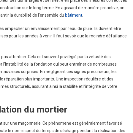
ampleur des dommages et de mettre en place des mesures correctives
a construction sur le long terme. En agissant de manière proactive, on
antir la durabilité de l’ensemble du
bâtiment
.
és empêcher un envahissement par l’eau de pluie. Ils doivent être
ses pour les années à venir. Il faut savoir que la moindre défaillance
 pas attention. Cela est souvent privilégié par la vétusté des
er l’instabilité de la fondation qui peut entraîner de nombreuses
 de mauvaises surprises. En négligeant ces signes précurseurs, les
 réparation plus importants. Une inspection régulière et des
s structurels, assurant ainsi la stabilité et l’intégrité de votre
dation du mortier
ent sur une maçonnerie. Ce phénomène est généralement favorisé
ajoute le non-respect du temps de séchage pendant la réalisation des