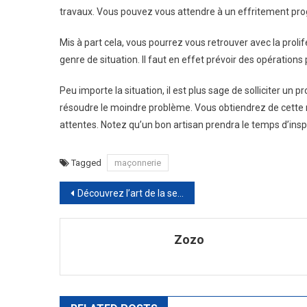
travaux. Vous pouvez vous attendre à un effritement progr
Mis à part cela, vous pourrez vous retrouver avec la proli
genre de situation. Il faut en effet prévoir des opération
Peu importe la situation, il est plus sage de solliciter un
résoudre le moindre problème. Vous obtiendrez de cette 
attentes. Notez qu’un bon artisan prendra le temps d’insp
Tagged
maçonnerie
Navigation
Découvrez l’art de la serrurerie avec les outils Lishi : Innovation et efficacité
de
Zozo
l’article