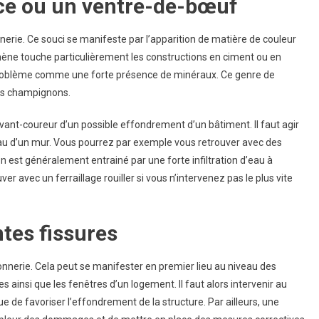
nce ou un ventre-de-bœuf
nerie
erie. Ce souci se manifeste par l’apparition de matière de couleur
mène touche particulièrement les constructions en ciment ou en
u problème comme une forte présence de minéraux. Ce genre de
des champignons.
 avant-coureur d’un possible effondrement d’un bâtiment. Il faut agir
au d’un mur. Vous pourrez par exemple vous retrouver avec des
n est généralement entrainé par une forte infiltration d’eau à
er avec un ferraillage rouiller si vous n’intervenez pas le plus vite
ntes fissures
nnerie. Cela peut se manifester en premier lieu au niveau des
 ainsi que les fenêtres d’un logement. Il faut alors intervenir au
ue de favoriser l’effondrement de la structure. Par ailleurs, une