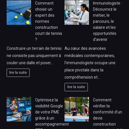
Comment
Immunologiste :
choisir un
Découvrez le
expert des
métier, le
normes
parcours, le
construction
salaire et les
court de tennis
opportunités
?
d’avenir
Construire un terrain de tennis
Au cœur des avancées
ne consiste pas uniquement à
médicales contemporaines,
couler une dalle et poser…
l’immunologiste occupe une
place pivotale dans la
lire la suite
compréhension et…
lire la suite
Optimisez la
Comment
visibilité Google
vérifier la
de votre PME
conformité d’un
grâce à un
devis
accompagnement
construction