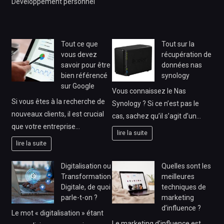
Développement personnel
Tout ce que
Tout sur la
vous devez
récupération de
savoir pour être
données nas
bien référencé
synology
sur Google
Vous connaissez le Nas
Si vous êtes à la recherche de
Synology ? Si ce n’est pas le
nouveaux clients, il est crucial
cas, sachez qu’il s’agit d’un…
que votre entreprise…
lire la suite
lire la suite
Digitalisation ou
Quelles sont les
Transformation
meilleures
Digitale, de quoi
techniques de
parle-t-on ?
marketing
d’influence ?
Le mot « digitalisation » étant
Le marketing d’influence est