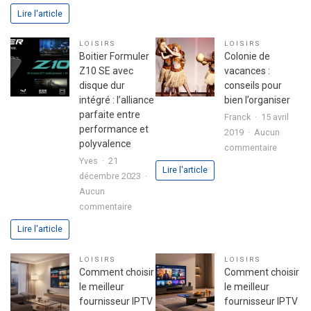
Astuces
L’ingrédi
Lire l'article
pour
secret
réussir
d’une
LOISIRS
LOISIRS
son
fête
Boitier Formuler
Colonie de
premier
réussie
Z10 SE avec
vacances :
investissement
disque dur
conseils pour
immobilier
intégré : l’alliance
bien l’organiser
en
parfaite entre
Franck
15 avril
toute
performance et
2019
Aucun
sérénité
polyvalence
sur
commentaire
Yves
21
Colonie
Lire l'article
décembre 2023
de
Aucun
vacance
sur
commentaire
:
Boitier
conseils
Lire l'article
Formuler
pour
Z10
bien
LOISIRS
LOISIRS
SE
l’organis
Comment choisir
Comment choisir
avec
le meilleur
le meilleur
disque
fournisseur IPTV
fournisseur IPTV