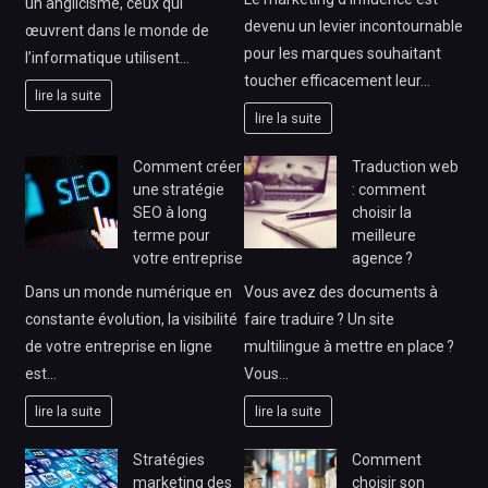
un anglicisme, ceux qui
devenu un levier incontournable
œuvrent dans le monde de
pour les marques souhaitant
l’informatique utilisent…
toucher efficacement leur…
lire la suite
lire la suite
Comment créer
Traduction web
une stratégie
: comment
SEO à long
choisir la
terme pour
meilleure
votre entreprise
agence ?
Dans un monde numérique en
Vous avez des documents à
constante évolution, la visibilité
faire traduire ? Un site
de votre entreprise en ligne
multilingue à mettre en place ?
est…
Vous…
lire la suite
lire la suite
Stratégies
Comment
marketing des
choisir son