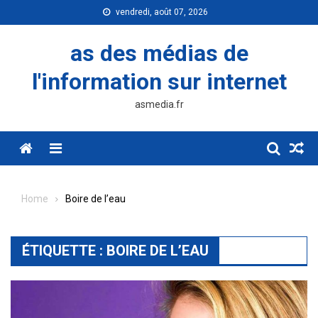
Skip
vendredi, août 07, 2026
to
content
as des médias de
l'information sur internet
asmedia.fr
Menu
Home
Boire de l’eau
ÉTIQUETTE :
BOIRE DE L’EAU