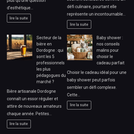
plus qu’une question
défi culinaire, pourtant elle
d’esthétique…
représente un incontournable…
lire la suite
lire la suite
Secteur de la
Baby shower :
bière en
nos conseils
Dordogne : qui
malins pour
sont les 5
choisir le
professionnels
cadeau parfait
les plus
Choisir le cadeau idéal pour une
pédagogues du
baby shower peut parfois
marché ?
sembler un défi complexe.
Bière artisanale Dordogne
Cette…
connaît un essor régulier et
lire la suite
attire de nouveaux amateurs
chaque année. Petites…
lire la suite