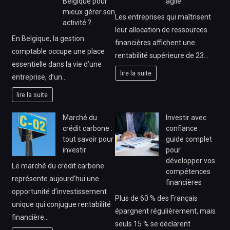
Belgique pour
agile
mieux gérer son
Les entreprises qui maîtrisent
activité ?
leur allocation de ressources
En Belgique, la gestion
financières affichent une
comptable occupe une place
rentabilité supérieure de 23…
essentielle dans la vie d’une
lire la suite
entreprise, d’un…
lire la suite
Marché du
Investir avec
crédit carbone :
confiance :
tout savoir pour
guide complet
investir
pour
développer vos
Le marché du crédit carbone
compétences
représente aujourd’hui une
financières
opportunité d’investissement
Plus de 60 % des Français
unique qui conjugue rentabilité
épargnent régulièrement, mais
financière…
seuls 15 % se déclarent