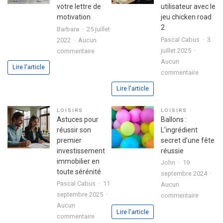
votre lettre de
utilisateur avec le
motivation
jeu chicken road
2
Barbara
25 juillet
Pascal Cabus
3
2022
Aucun
sur
juillet 2025
commentaire
3
Aucun
Lire l'article
sur
étapes
commentaire
Analyse
pour
Lire l'article
approfo
exprimer
de
votre
LOISIRS
LOISIRS
l’expéri
passion
Astuces pour
Ballons :
utilisate
dans
réussir son
L’ingrédient
avec
votre
premier
secret d’une fête
le
lettre
investissement
réussie
jeu
de
immobilier en
John
19
chicken
motivation
toute sérénité
septembre 2024
road
Pascal Cabus
11
Aucun
2
septembre 2025
sur
commentaire
Aucun
Ballons
Lire l'article
sur
commentaire
: