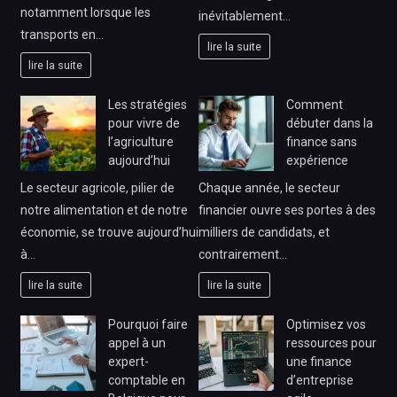
notamment lorsque les
inévitablement…
transports en…
lire la suite
lire la suite
Les stratégies
Comment
pour vivre de
débuter dans la
l’agriculture
finance sans
aujourd’hui
expérience
Le secteur agricole, pilier de
Chaque année, le secteur
notre alimentation et de notre
financier ouvre ses portes à des
économie, se trouve aujourd’hui
milliers de candidats, et
à…
contrairement…
lire la suite
lire la suite
Pourquoi faire
Optimisez vos
appel à un
ressources pour
expert-
une finance
comptable en
d’entreprise