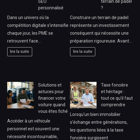
SEO
terrain de padel
personnalisé
?
Dans un univers où la
Construire un terrain de padel
compétition digitale s’intensifie
représente un investissement
chaque jour, les PME se
conséquent qui nécessite une
retrouvent face…
préparation rigoureuse. Avant…
lire la suite
lire la suite
Solutions et
Taxe foncière
astuces pour
et héritage :
financer votre
tout ce qu’il faut
voiture quand
comprendre
vous êtes fiché
Lorsqu’un bien immobilier
Accéder à un véhicule
s’échange entre générations,
personnel est souvent une
les questions liées à la taxe
nécessité incontournable,
foncière surgissent