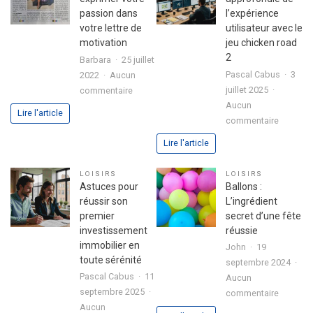
passion dans
l’expérience
votre lettre de
utilisateur avec le
motivation
jeu chicken road
2
Barbara
25 juillet
Pascal Cabus
3
2022
Aucun
sur
juillet 2025
commentaire
3
Aucun
Lire l'article
sur
étapes
commentaire
Analyse
pour
Lire l'article
approfo
exprimer
de
votre
LOISIRS
LOISIRS
l’expéri
passion
Astuces pour
Ballons :
utilisate
dans
réussir son
L’ingrédient
avec
votre
premier
secret d’une fête
le
lettre
investissement
réussie
jeu
de
immobilier en
John
19
chicken
motivation
toute sérénité
septembre 2024
road
Pascal Cabus
11
Aucun
2
septembre 2025
sur
commentaire
Aucun
Ballons