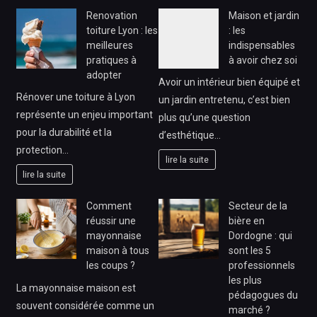
Renovation
Maison et jardin
toiture Lyon : les
: les
meilleures
indispensables
pratiques à
à avoir chez soi
adopter
Avoir un intérieur bien équipé et
Rénover une toiture à Lyon
un jardin entretenu, c’est bien
représente un enjeu important
plus qu’une question
pour la durabilité et la
d’esthétique…
protection…
lire la suite
lire la suite
Comment
Secteur de la
réussir une
bière en
mayonnaise
Dordogne : qui
maison à tous
sont les 5
les coups ?
professionnels
les plus
La mayonnaise maison est
pédagogues du
souvent considérée comme un
marché ?