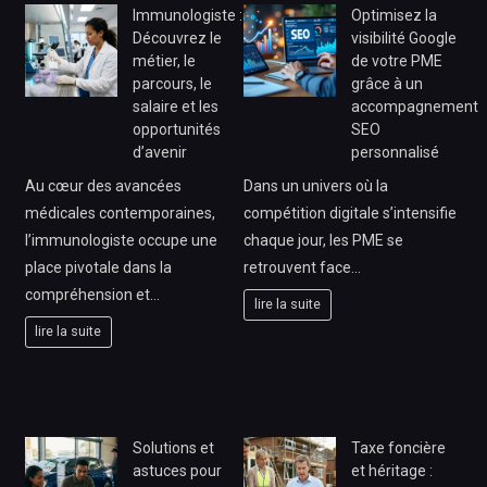
Immunologiste :
Optimisez la
Découvrez le
visibilité Google
métier, le
de votre PME
parcours, le
grâce à un
salaire et les
accompagnement
opportunités
SEO
d’avenir
personnalisé
Au cœur des avancées
Dans un univers où la
médicales contemporaines,
compétition digitale s’intensifie
l’immunologiste occupe une
chaque jour, les PME se
place pivotale dans la
retrouvent face…
compréhension et…
lire la suite
lire la suite
Solutions et
Taxe foncière
astuces pour
et héritage :