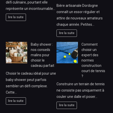
défi culinaire, pourtant elle
Bière artisanale Dordogne
représente un incontournable…
connaît un essor régulier et
lire la suite
attire de nouveaux amateurs
chaque année. Petites…
lire la suite
Baby shower :
Comment
nos conseils
choisir un
malins pour
expert des
choisir le
normes
cadeau parfait
construction
court de tennis
Choisir le cadeau idéal pour une
?
baby shower peut parfois
Construire un terrain de tennis
sembler un défi complexe.
ne consiste pas uniquement à
Cette…
couler une dalle et poser…
lire la suite
lire la suite