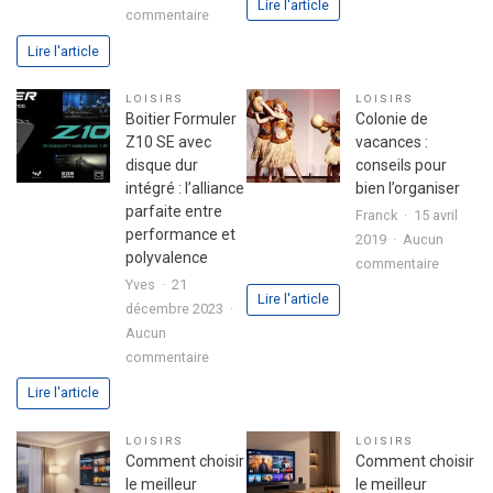
Lire l'article
sur
commentaire
:
Astuces
L’ingrédi
Lire l'article
pour
secret
réussir
d’une
LOISIRS
LOISIRS
son
fête
Boitier Formuler
Colonie de
premier
réussie
Z10 SE avec
vacances :
investissement
disque dur
conseils pour
immobilier
intégré : l’alliance
bien l’organiser
en
parfaite entre
Franck
15 avril
toute
performance et
2019
Aucun
sérénité
polyvalence
sur
commentaire
Yves
21
Colonie
Lire l'article
décembre 2023
de
Aucun
vacance
sur
commentaire
:
Boitier
conseils
Lire l'article
Formuler
pour
Z10
bien
LOISIRS
LOISIRS
SE
l’organis
Comment choisir
Comment choisir
avec
le meilleur
le meilleur