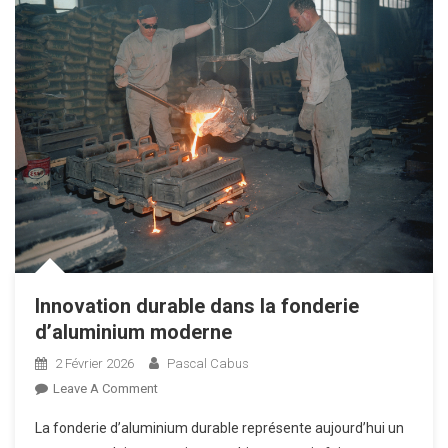
Innovation durable dans la fonderie
d’aluminium moderne
2 Février 2026
Pascal Cabus
On
Leave A Comment
Innovation
La fonderie d’aluminium durable représente aujourd’hui un
Durable