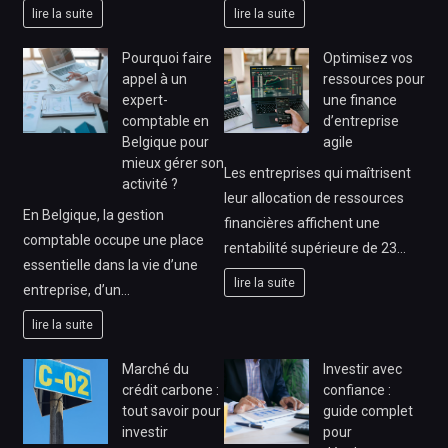
lire la suite
lire la suite
Pourquoi faire
Optimisez vos
appel à un
ressources pour
expert-
une finance
comptable en
d’entreprise
Belgique pour
agile
mieux gérer son
Les entreprises qui maîtrisent
activité ?
leur allocation de ressources
En Belgique, la gestion
financières affichent une
comptable occupe une place
rentabilité supérieure de 23…
essentielle dans la vie d’une
lire la suite
entreprise, d’un…
lire la suite
Marché du
Investir avec
crédit carbone :
confiance :
tout savoir pour
guide complet
investir
pour