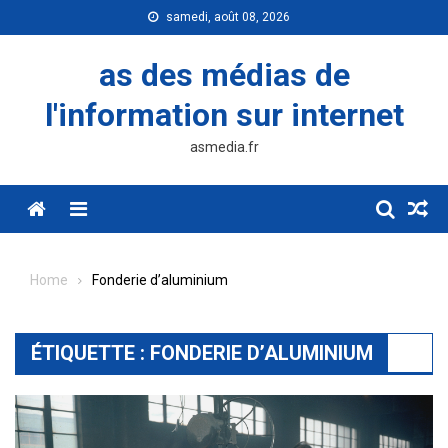
Skip
samedi, août 08, 2026
to
content
as des médias de
l'information sur internet
asmedia.fr
Menu
Home
Fonderie d’aluminium
ÉTIQUETTE :
FONDERIE D’ALUMINIUM