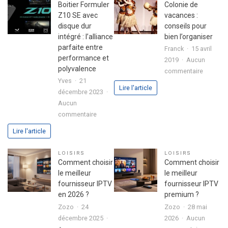
son
fête
Boitier Formuler
Colonie de
premier
réussie
Z10 SE avec
vacances :
investissement
disque dur
conseils pour
immobilier
intégré : l’alliance
bien l’organiser
en
parfaite entre
Franck
15 avril
toute
performance et
2019
Aucun
sérénité
polyvalence
sur
commentaire
Yves
21
Colonie
Lire l'article
décembre 2023
de
Aucun
vacance
sur
commentaire
:
Boitier
conseils
Lire l'article
Formuler
pour
Z10
bien
LOISIRS
LOISIRS
SE
l’organis
Comment choisir
Comment choisir
avec
le meilleur
le meilleur
disque
fournisseur IPTV
fournisseur IPTV
dur
en 2026 ?
premium ?
intégré
Zozo
24
Zozo
28 mai
:
décembre 2025
2026
Aucun
l’alliance