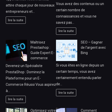
Vous avez des contenus ou un
attire chaque jour de nouveaux
certain nombre de
entrepreneurs et…
connaissances et vous ne
lire la suite
savez pas…
lire la suite
Maîtrisez
SEO – Gagner
Prestashop :
de l’argent avec
Guide Expert E-
Bing
commerce
Si vous êtes en ligne depuis un
Devenez un Spécialiste
certain temps, vous avez
PrestaShop : Dominez la
certainement entendu parler
Plateforme pour un E-
de…
Commerce Réussi Vous aspirez
à…
lire la suite
lire la suite
Optimisez votre
Comment