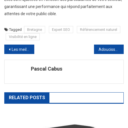
garantissant une performance qui répond parfaitement aux
attentes de votre public cible.
Tagged
Bretagne
Expert SEO
Référencement naturel
Visibilité en ligne
Navigation
Les meilleures marques de vaisselle à connaître en 2025
Adoucisseur d’eau : à quoi ça sert vraiment ?
de
Pascal Cabus
l’article
RELATED POSTS