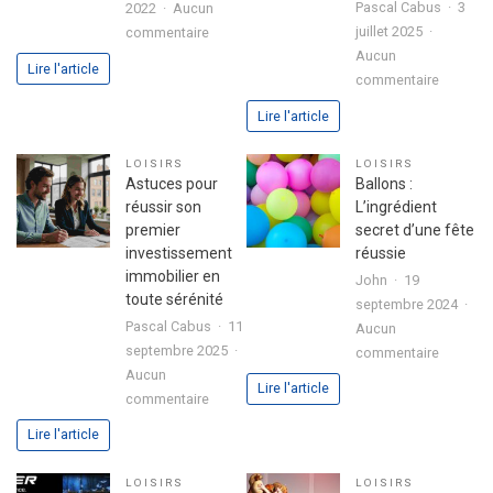
Pascal Cabus
3
2022
Aucun
sur
juillet 2025
commentaire
3
Aucun
Lire l'article
sur
étapes
commentaire
Analyse
pour
Lire l'article
approfo
exprimer
de
votre
LOISIRS
LOISIRS
l’expéri
passion
Astuces pour
Ballons :
utilisate
dans
réussir son
L’ingrédient
avec
votre
premier
secret d’une fête
le
lettre
investissement
réussie
jeu
de
immobilier en
John
19
chicken
motivation
toute sérénité
septembre 2024
road
Pascal Cabus
11
Aucun
2
septembre 2025
sur
commentaire
Aucun
Ballons
Lire l'article
sur
commentaire
:
Astuces
L’ingrédi
Lire l'article
pour
secret
réussir
d’une
LOISIRS
LOISIRS