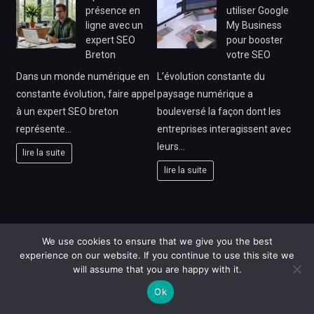
présence en
utiliser Google
ligne avec un
My Business
expert SEO
pour booster
Breton
votre SEO
Dans un monde numérique en
L’évolution constante du
constante évolution, faire appel
paysage numérique a
à un expert SEO breton
bouleversé la façon dont les
représente…
entreprises interagissent avec
leurs…
lire la suite
lire la suite
We use cookies to ensure that we give you the best
Maison et jardin
Comment
experience on our website. If you continue to use this site we
: les
réussir une
will assume that you are happy with it.
indispensables
mayonnaise
à avoir chez soi
maison à tous
Ok
les coups ?
Avoir un intérieur bien équipé et