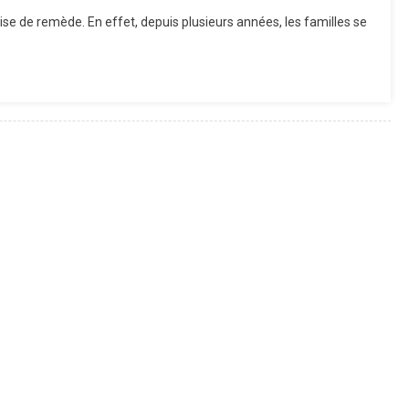
es
se de remède. En effet, depuis plusieurs années, les familles se
rmations
rtantes
sions