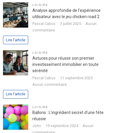
pour
LOISIRS
exprimer
Analyse approfondie de l’expérience
votre
utilisateur avec le jeu chicken road 2
passion
Pascal Cabus
3 juillet 2025
Aucun
dans
sur
commentaire
votre
Analyse
Lire l'article
lettre
approfondie
de
de
LOISIRS
motivation
l’expérience
Astuces pour réussir son premier
utilisateur
investissement immobilier en toute
avec
sérénité
le
Pascal Cabus
11 septembre 2025
jeu
sur
Aucun commentaire
chicken
Astuces
Lire l'article
road
pour
2
réussir
LOISIRS
son
Ballons : L’ingrédient secret d’une fête
premier
réussie
investissement
John
19 septembre 2024
Aucun
immobilier
sur
commentaire