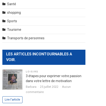
Santé
shopping
Sports
Tourisme
Transports de personnes
LES ARTICLES INCONTOURNABLES A
VOIR.
LOISIRS
3 étapes pour exprimer votre passion
dans votre lettre de motivation
Barbara
25 juillet 2022
Aucun
sur
commentaire
3
Lire l'article
étapes