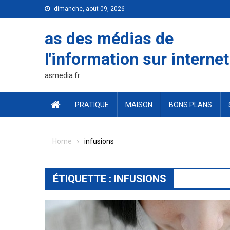
Skip
dimanche, août 09, 2026
to
content
as des médias de
l'information sur internet
asmedia.fr
PRATIQUE
MAISON
BONS PLANS
Home
infusions
ÉTIQUETTE :
INFUSIONS