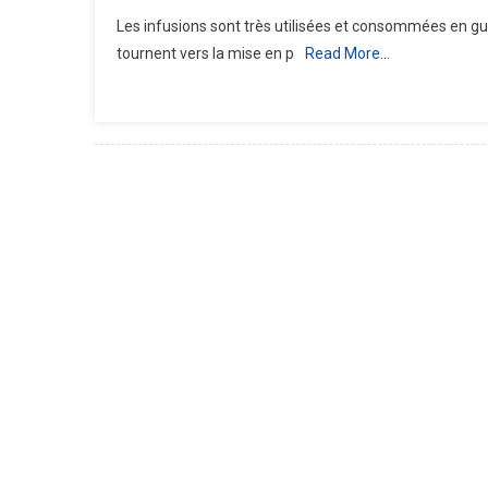
Tout
Les infusions sont très utilisées et consommées en gui
Les
tournent vers la mise en p
Read More…
Info
Impo
Sur
Les
Infu