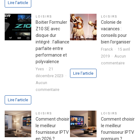
Lire l'article
pour
secret
réussir
d’une
LOISIRS
LOISIRS
son
fête
Boitier Formuler
Colonie de
premier
réussie
Z10 SE avec
vacances :
investissement
disque dur
conseils pour
immobilier
intégré : l’alliance
bien l’organiser
en
parfaite entre
Franck
15 avril
toute
performance et
2019
Aucun
sérénité
polyvalence
sur
commentaire
Yves
21
Colonie
Lire l'article
décembre 2023
de
Aucun
vacance
sur
commentaire
:
Boitier
conseils
Lire l'article
Formuler
pour
Z10
bien
LOISIRS
LOISIRS
SE
l’organis
Comment choisir
Comment choisir
avec
le meilleur
le meilleur
disque
fournisseur IPTV
fournisseur IPTV
dur
en 2026 ?
premium ?