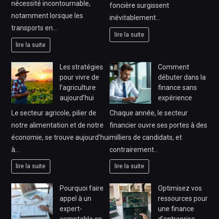
nécessité incontournable,
foncière surgissent
notamment lorsque les
inévitablement…
transports en…
lire la suite
lire la suite
Les stratégies
Comment
pour vivre de
débuter dans la
l’agriculture
finance sans
aujourd’hui
expérience
Le secteur agricole, pilier de
Chaque année, le secteur
notre alimentation et de notre
financier ouvre ses portes à des
économie, se trouve aujourd’hui
milliers de candidats, et
à…
contrairement…
lire la suite
lire la suite
Pourquoi faire
Optimisez vos
appel à un
ressources pour
expert-
une finance
comptable en
d’entreprise