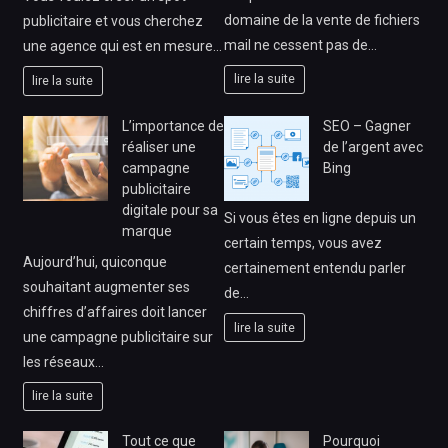
domaine de la vente de fichiers
publicitaire et vous cherchez
mail ne cessent pas de…
une agence qui est en mesure…
lire la suite
lire la suite
L’importance de
SEO – Gagner
réaliser une
de l’argent avec
campagne
Bing
publicitaire
digitale pour sa
Si vous êtes en ligne depuis un
marque
certain temps, vous avez
Aujourd’hui, quiconque
certainement entendu parler
souhaitant augmenter ses
de…
chiffres d’affaires doit lancer
lire la suite
une campagne publicitaire sur
les réseaux…
lire la suite
Tout ce que
Pourquoi