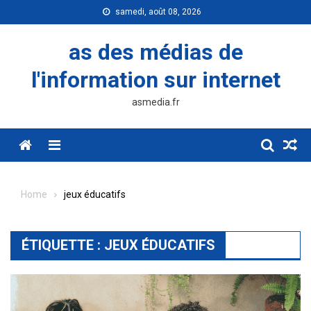
Skip
samedi, août 08, 2026
to
content
as des médias de
l'information sur internet
asmedia.fr
Menu
Home
jeux éducatifs
ÉTIQUETTE :
JEUX ÉDUCATIFS