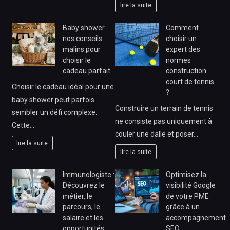
lire la suite
Baby shower :
Comment
nos conseils
choisir un
malins pour
expert des
choisir le
normes
cadeau parfait
construction
court de tennis
Choisir le cadeau idéal pour une
?
baby shower peut parfois
Construire un terrain de tennis
sembler un défi complexe.
ne consiste pas uniquement à
Cette…
couler une dalle et poser…
lire la suite
lire la suite
Immunologiste :
Optimisez la
Découvrez le
visibilité Google
métier, le
de votre PME
parcours, le
grâce à un
salaire et les
accompagnement
opportunités
SEO