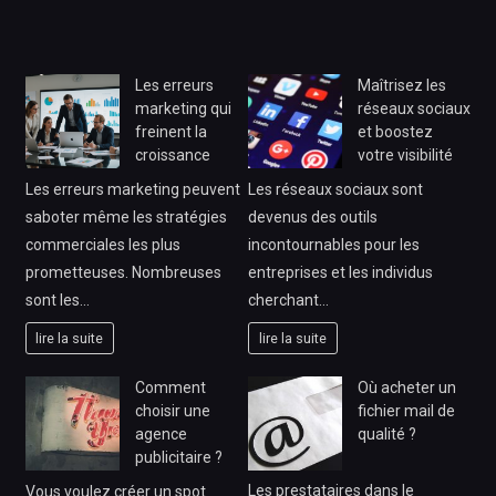
Les erreurs
Maîtrisez les
marketing qui
réseaux sociaux
freinent la
et boostez
croissance
votre visibilité
Les erreurs marketing peuvent
Les réseaux sociaux sont
saboter même les stratégies
devenus des outils
commerciales les plus
incontournables pour les
prometteuses. Nombreuses
entreprises et les individus
sont les…
cherchant…
lire la suite
lire la suite
Comment
Où acheter un
choisir une
fichier mail de
agence
qualité ?
publicitaire ?
Les prestataires dans le
Vous voulez créer un spot