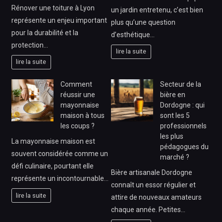
Rénover une toiture à Lyon
un jardin entretenu, c’est bien
représente un enjeu important
plus qu’une question
pour la durabilité et la
d’esthétique…
protection…
lire la suite
lire la suite
Comment
Secteur de la
réussir une
bière en
mayonnaise
Dordogne : qui
maison à tous
sont les 5
les coups ?
professionnels
les plus
La mayonnaise maison est
pédagogues du
souvent considérée comme un
marché ?
défi culinaire, pourtant elle
Bière artisanale Dordogne
représente un incontournable…
connaît un essor régulier et
lire la suite
attire de nouveaux amateurs
chaque année. Petites…