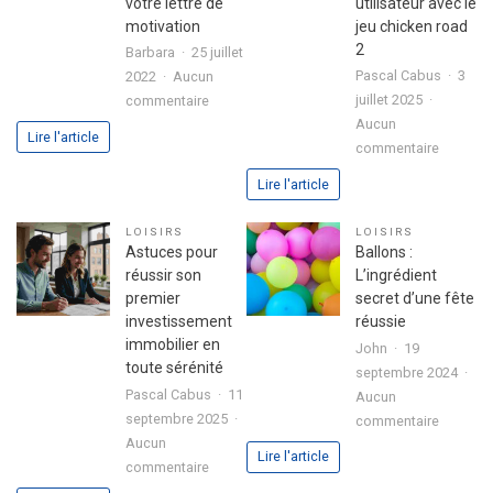
votre lettre de
utilisateur avec le
motivation
jeu chicken road
2
Barbara
25 juillet
Pascal Cabus
3
2022
Aucun
sur
juillet 2025
commentaire
3
Aucun
Lire l'article
sur
étapes
commentaire
Analyse
pour
Lire l'article
approfo
exprimer
de
votre
LOISIRS
LOISIRS
l’expéri
passion
Astuces pour
Ballons :
utilisate
dans
réussir son
L’ingrédient
avec
votre
premier
secret d’une fête
le
lettre
investissement
réussie
jeu
de
immobilier en
John
19
chicken
motivation
toute sérénité
septembre 2024
road
Pascal Cabus
11
Aucun
2
septembre 2025
sur
commentaire
Aucun
Ballons
Lire l'article
sur
commentaire
:
Astuces
L’ingrédi