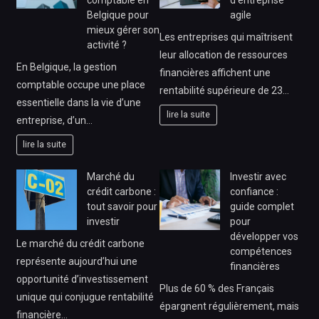
Belgique pour
agile
mieux gérer son
Les entreprises qui maîtrisent
activité ?
leur allocation de ressources
En Belgique, la gestion
financières affichent une
comptable occupe une place
rentabilité supérieure de 23…
essentielle dans la vie d’une
lire la suite
entreprise, d’un…
lire la suite
Marché du
Investir avec
crédit carbone :
confiance :
tout savoir pour
guide complet
investir
pour
développer vos
Le marché du crédit carbone
compétences
représente aujourd’hui une
financières
opportunité d’investissement
Plus de 60 % des Français
unique qui conjugue rentabilité
épargnent régulièrement, mais
financière…