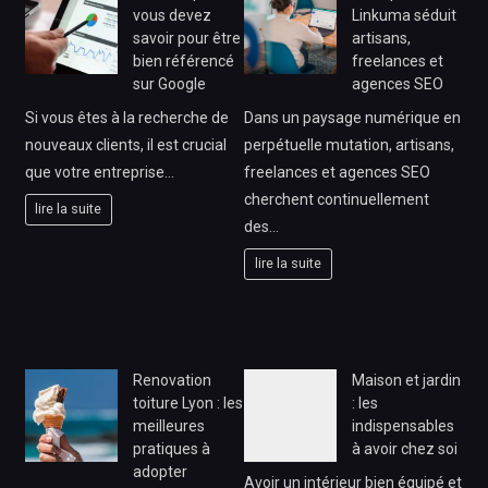
vous devez
Linkuma séduit
savoir pour être
artisans,
bien référencé
freelances et
sur Google
agences SEO
Si vous êtes à la recherche de
Dans un paysage numérique en
nouveaux clients, il est crucial
perpétuelle mutation, artisans,
que votre entreprise…
freelances et agences SEO
cherchent continuellement
lire la suite
des…
lire la suite
Renovation
Maison et jardin
toiture Lyon : les
: les
meilleures
indispensables
pratiques à
à avoir chez soi
adopter
Avoir un intérieur bien équipé et