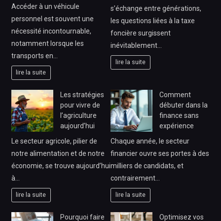
Accéder à un véhicule
s’échange entre générations,
personnel est souvent une
les questions liées à la taxe
nécessité incontournable,
foncière surgissent
notamment lorsque les
inévitablement…
transports en…
lire la suite
lire la suite
Les stratégies
Comment
pour vivre de
débuter dans la
l’agriculture
finance sans
aujourd’hui
expérience
Le secteur agricole, pilier de
Chaque année, le secteur
notre alimentation et de notre
financier ouvre ses portes à des
économie, se trouve aujourd’hui
milliers de candidats, et
à…
contrairement…
lire la suite
lire la suite
Pourquoi faire
Optimisez vos