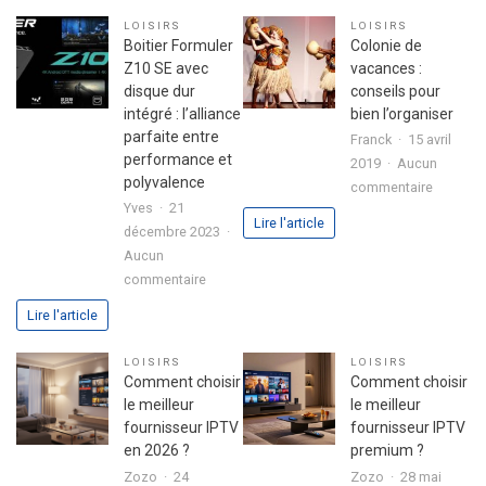
réussir
d’une
LOISIRS
LOISIRS
son
fête
Boitier Formuler
Colonie de
premier
réussie
Z10 SE avec
vacances :
investissement
disque dur
conseils pour
immobilier
intégré : l’alliance
bien l’organiser
en
parfaite entre
Franck
15 avril
toute
performance et
2019
Aucun
sérénité
polyvalence
sur
commentaire
Yves
21
Colonie
Lire l'article
décembre 2023
de
Aucun
vacance
sur
commentaire
:
Boitier
conseils
Lire l'article
Formuler
pour
Z10
bien
LOISIRS
LOISIRS
SE
l’organis
Comment choisir
Comment choisir
avec
le meilleur
le meilleur
disque
fournisseur IPTV
fournisseur IPTV
dur
en 2026 ?
premium ?
intégré
Zozo
24
Zozo
28 mai