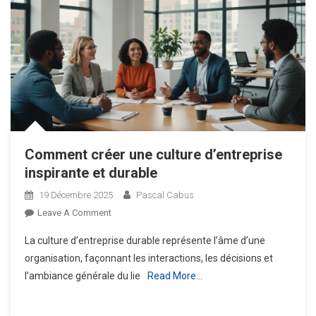
Comment créer une culture d’entreprise
inspirante et durable
19 Décembre 2025
Pascal Cabus
On
Leave A Comment
Comment
La culture d’entreprise durable représente l’âme d’une
Créer
organisation, façonnant les interactions, les décisions et
Une
l’ambiance générale du lie
Read More…
Culture
D’entreprise
Inspirante