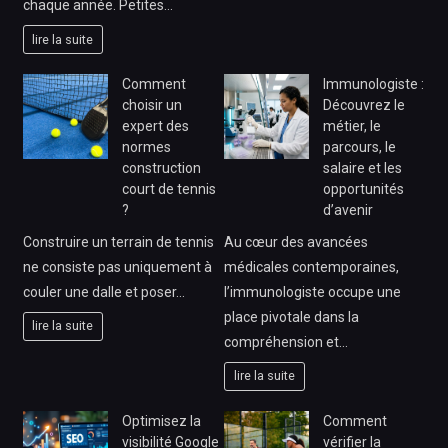
chaque année. Petites…
lire la suite
Comment
Immunologiste :
choisir un
Découvrez le
expert des
métier, le
normes
parcours, le
construction
salaire et les
court de tennis
opportunités
?
d’avenir
Construire un terrain de tennis
Au cœur des avancées
ne consiste pas uniquement à
médicales contemporaines,
couler une dalle et poser…
l’immunologiste occupe une
place pivotale dans la
lire la suite
compréhension et…
lire la suite
Optimisez la
Comment
visibilité Google
vérifier la