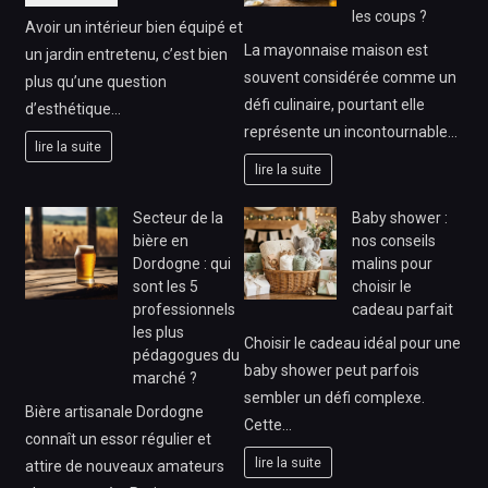
les coups ?
Avoir un intérieur bien équipé et
La mayonnaise maison est
un jardin entretenu, c’est bien
souvent considérée comme un
plus qu’une question
défi culinaire, pourtant elle
d’esthétique…
représente un incontournable…
lire la suite
lire la suite
Secteur de la
Baby shower :
bière en
nos conseils
Dordogne : qui
malins pour
sont les 5
choisir le
professionnels
cadeau parfait
les plus
Choisir le cadeau idéal pour une
pédagogues du
baby shower peut parfois
marché ?
sembler un défi complexe.
Bière artisanale Dordogne
Cette…
connaît un essor régulier et
lire la suite
attire de nouveaux amateurs