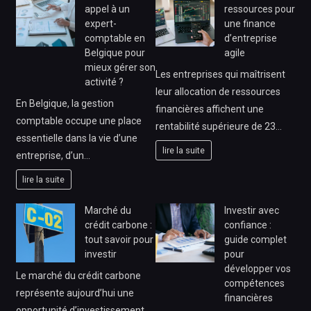
appel à un
ressources pour
expert-
une finance
comptable en
d’entreprise
Belgique pour
agile
mieux gérer son
Les entreprises qui maîtrisent
activité ?
leur allocation de ressources
En Belgique, la gestion
financières affichent une
comptable occupe une place
rentabilité supérieure de 23…
essentielle dans la vie d’une
lire la suite
entreprise, d’un…
lire la suite
Marché du
Investir avec
crédit carbone :
confiance :
tout savoir pour
guide complet
investir
pour
développer vos
Le marché du crédit carbone
compétences
représente aujourd’hui une
financières
opportunité d’investissement