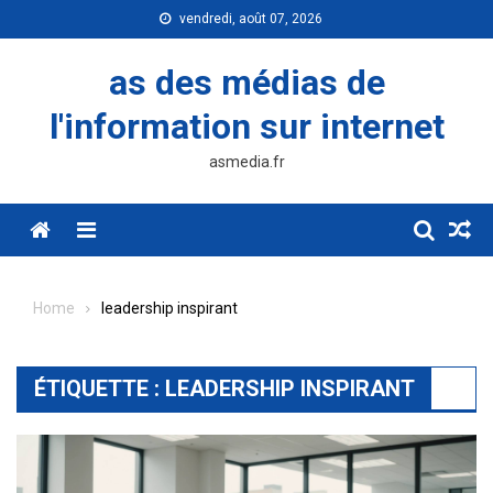
Skip
vendredi, août 07, 2026
to
content
as des médias de
l'information sur internet
asmedia.fr
Menu
Home
leadership inspirant
ÉTIQUETTE :
LEADERSHIP INSPIRANT