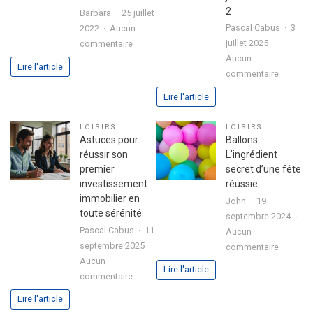
2
Barbara
25 juillet
Pascal Cabus
3
2022
Aucun
sur
juillet 2025
commentaire
3
Aucun
Lire l'article
sur
étapes
commentaire
Analyse
pour
Lire l'article
approfo
exprimer
de
votre
LOISIRS
LOISIRS
l’expéri
passion
Astuces pour
Ballons :
utilisate
dans
réussir son
L’ingrédient
avec
votre
premier
secret d’une fête
le
lettre
investissement
réussie
jeu
de
immobilier en
John
19
chicken
motivation
toute sérénité
septembre 2024
road
Pascal Cabus
11
Aucun
2
septembre 2025
sur
commentaire
Aucun
Ballons
Lire l'article
sur
commentaire
:
Astuces
L’ingrédi
Lire l'article
pour
secret