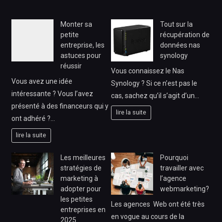
Monter sa
Tout sur la
petite
récupération de
entreprise, les
données nas
astuces pour
synology
réussir
Vous connaissez le Nas
Vous avez une idée
Synology ? Si ce n’est pas le
intéressante ? Vous l’avez
cas, sachez qu’il s’agit d’un…
présenté à des financeurs qui y
lire la suite
ont adhéré ?…
lire la suite
Les meilleures
Pourquoi
stratégies de
travailler avec
marketing à
l’agence
adopter pour
webmarketing?
les petites
Les agences Web ont été très
entreprises en
en vogue au cours de la
2025