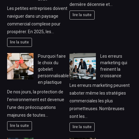
dernière décennie et…
Les petites entreprises doivent
lire la suite
naviguer dans un paysage
commercial complexe pour
prospérer. En 2025, les…
lire la suite
Pourquoi faire
Les erreurs
le choix du
marketing qui
gobelet
freinent la
personnalisable
croissance
en plastique
Les erreurs marketing peuvent
De nos jours, la protection de
saboter même les stratégies
l’environnement est devenue
commerciales les plus
l’une des préoccupations
prometteuses. Nombreuses
majeures de toutes…
sont les…
lire la suite
lire la suite