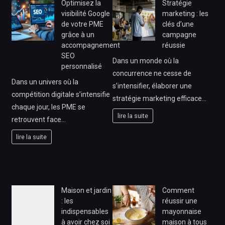
Optimisez la
Stratégie
visibilité Google
marketing : les
de votre PME
clés d’une
grâce à un
campagne
accompagnement
réussie
SEO
Dans un monde où la
personnalisé
concurrence ne cesse de
Dans un univers où la
s’intensifier, élaborer une
compétition digitale s’intensifie
stratégie marketing efficace…
chaque jour, les PME se
lire la suite
retrouvent face…
lire la suite
Maison et jardin
Comment
: les
réussir une
indispensables
mayonnaise
à avoir chez soi
maison à tous