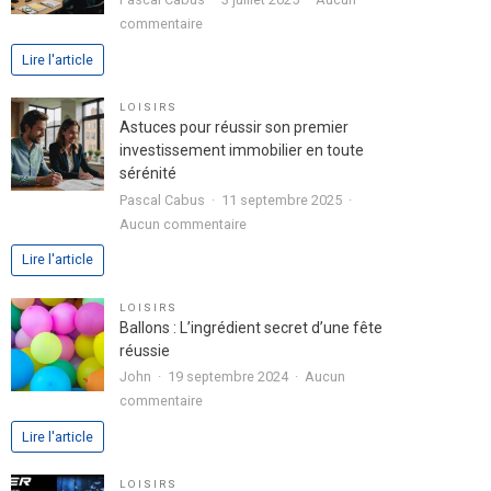
dans
sur
commentaire
votre
Analyse
Lire l'article
lettre
approfondie
de
de
LOISIRS
motivation
l’expérience
Astuces pour réussir son premier
utilisateur
investissement immobilier en toute
avec
sérénité
le
Pascal Cabus
11 septembre 2025
jeu
sur
Aucun commentaire
chicken
Astuces
Lire l'article
road
pour
2
réussir
LOISIRS
son
Ballons : L’ingrédient secret d’une fête
premier
réussie
investissement
John
19 septembre 2024
Aucun
immobilier
sur
commentaire
en
Ballons
Lire l'article
toute
:
sérénité
L’ingrédient
LOISIRS