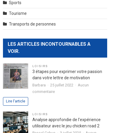
Sports
Tourisme
Transports de personnes
LES ARTICLES INCONTOURNABLES A
VOIR.
LOISIRS
3 étapes pour exprimer votre passion
dans votre lettre de motivation
Barbara
25 juillet 2022
Aucun
sur
commentaire
3
Lire l'article
étapes
pour
LOISIRS
exprimer
Analyse approfondie de l’expérience
votre
utilisateur avec le jeu chicken road 2
passion
Pascal Cabus
3 juillet 2025
Aucun