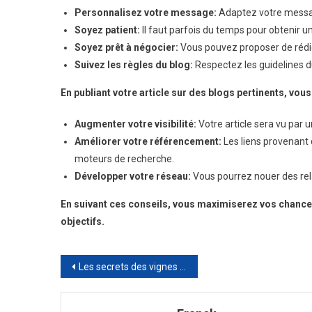
Personnalisez votre message:
Adaptez votre messa
Soyez patient:
Il faut parfois du temps pour obtenir u
Soyez prêt à négocier:
Vous pouvez proposer de rédige
Suivez les règles du blog:
Respectez les guidelines d
En publiant votre article sur des blogs pertinents, vous 
Augmenter votre visibilité:
Votre article sera vu par 
Améliorer votre référencement:
Les liens provenant 
moteurs de recherche.
Développer votre réseau:
Vous pourrez nouer des rela
En suivant ces conseils, vous maximiserez vos chances 
objectifs.
Navigation
Les secrets des vignes et vins de la campagne
de