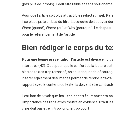
(pas plus de 7 mots). Il doit être lisible et sans soulignemen
Pour que l’article soit plus attractif, le
rédacteur web Par
Il se place juste en bas du titre. L’accroche doit pouvoir 
When (quand), Where (où) et Why (pourquoi). Le chapeau es
pour le référencement de l’article.
Bien rédiger le corps du te
Pour une bonne présentation l’article est divisé en pl
intertitres (H2). C’est pour que le confort de la lecture s
bloc de textes trop ramassé, on peut risquer de décourage
Insérer également des images permet de rendre le
texte 
rapport avec le contenu du texte. Ils doivent être contrast
Il est bon de savoir que
les liens sont très importants p
l’importance des liens et les mettre en évidence, il faut les
ci ne doit pas être ni trop long, ni trop court