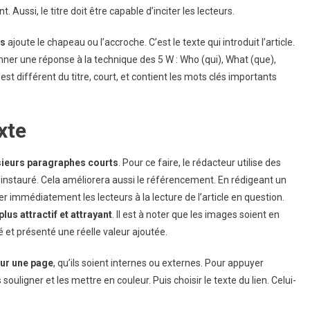
t. Aussi, le titre doit être capable d’inciter les lecteurs.
is
ajoute le chapeau ou l’accroche. C’est le texte qui introduit l’article.
donner une réponse à la technique des 5 W : Who (qui), What (que),
t différent du titre, court, et contient les mots clés importants
xte
usieurs paragraphes courts
. Pour ce faire, le rédacteur utilise des
oit instauré. Cela améliorera aussi le référencement. En rédigeant un
r immédiatement les lecteurs à la lecture de l’article en question.
plus attractif et attrayant
. Il est à noter que les images soient en
é et présenté une réelle valeur ajoutée.
our une page
, qu’ils soient internes ou externes. Pour appuyer
 souligner et les mettre en couleur. Puis choisir le texte du lien. Celui-