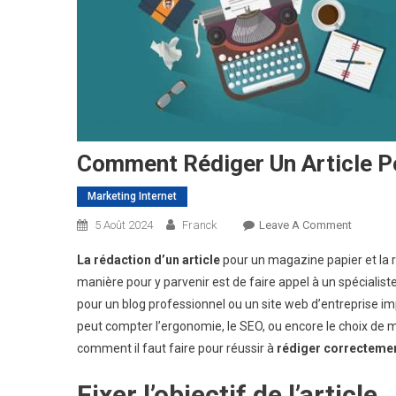
Comment Rédiger Un Article P
Marketing Internet
On
5 Août 2024
Franck
Leave A Comment
Commen
La rédaction d’un article
pour un magazine papier et la 
Rédiger
manière pour y parvenir est de faire appel à un spécialiste 
Un
pour un blog professionnel ou un site web d’entreprise imp
Article
peut compter l’ergonomie, le SEO, ou encore le choix de mots
Pour
Le
comment il faut faire pour réussir à
rédiger correctement
Web
Fixer l’objectif de l’article
?