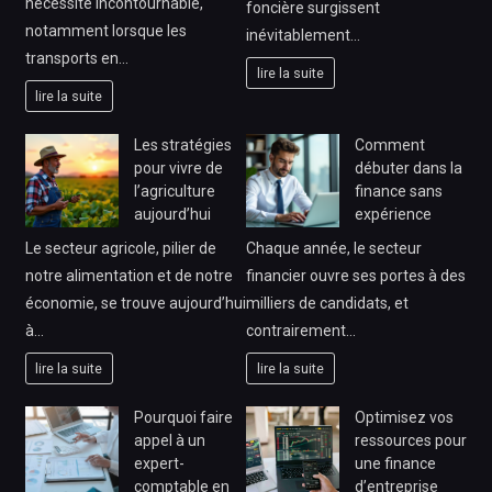
nécessité incontournable,
foncière surgissent
notamment lorsque les
inévitablement…
transports en…
lire la suite
lire la suite
Les stratégies
Comment
pour vivre de
débuter dans la
l’agriculture
finance sans
aujourd’hui
expérience
Le secteur agricole, pilier de
Chaque année, le secteur
notre alimentation et de notre
financier ouvre ses portes à des
économie, se trouve aujourd’hui
milliers de candidats, et
à…
contrairement…
lire la suite
lire la suite
Pourquoi faire
Optimisez vos
appel à un
ressources pour
expert-
une finance
comptable en
d’entreprise