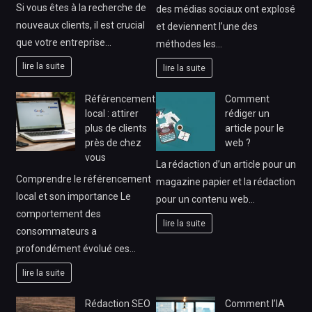
Si vous êtes à la recherche de
des médias sociaux ont explosé
nouveaux clients, il est crucial
et deviennent l’une des
que votre entreprise…
méthodes les…
lire la suite
lire la suite
Référencement
Comment
local : attirer
rédiger un
plus de clients
article pour le
près de chez
web ?
vous
La rédaction d’un article pour un
Comprendre le référencement
magazine papier et la rédaction
local et son importance Le
pour un contenu web…
comportement des
lire la suite
consommateurs a
profondément évolué ces…
lire la suite
Rédaction SEO
Comment l’IA