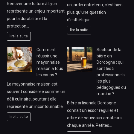
Rénover une toiture à Lyon
un jardin entretenu, c’est bien
représente un enjeu important
plus qu’une question
pour la durabilité et la
d’esthétique…
protection…
lire la suite
lire la suite
Comment
Secteur de la
réussir une
bière en
mayonnaise
Dordogne : qui
maison à tous
sont les 5
les coups ?
professionnels
les plus
La mayonnaise maison est
pédagogues du
souvent considérée comme un
marché ?
défi culinaire, pourtant elle
Bière artisanale Dordogne
représente un incontournable…
connaît un essor régulier et
lire la suite
attire de nouveaux amateurs
chaque année. Petites…