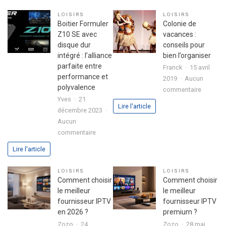
réussir
d’une
LOISIRS
LOISIRS
son
fête
Boitier Formuler
Colonie de
premier
réussie
Z10 SE avec
vacances :
investissement
disque dur
conseils pour
immobilier
intégré : l’alliance
bien l’organiser
en
parfaite entre
Franck
15 avril
toute
performance et
2019
Aucun
sérénité
polyvalence
sur
commentaire
Yves
21
Colonie
Lire l'article
décembre 2023
de
Aucun
vacance
sur
commentaire
:
Boitier
conseils
Lire l'article
Formuler
pour
Z10
bien
LOISIRS
LOISIRS
SE
l’organis
Comment choisir
Comment choisir
avec
le meilleur
le meilleur
disque
fournisseur IPTV
fournisseur IPTV
dur
en 2026 ?
premium ?
intégré
Zozo
24
Zozo
28 mai