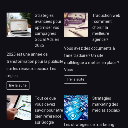
Stratégies
Traduction web
avancées pour
: comment
optimiser vos
choisir la
campagnes
meilleure
Social Ads en
agence ?
2025
Vous avez des documents à
2025 est une année de
faire traduire ? Un site
transformation pour la publicité
multilingue à mettre en place ?
sur les réseaux sociaux. Les
Vous…
règles…
lire la suite
lire la suite
Tout ce que
Stratégies
vous devez
marketing des
savoir pour être
médias sociaux
bien référencé
sur Google
Les stratégies de marketing