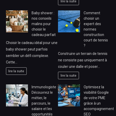
lire la suite
Baby shower :
Comment
nos conseils
choisir un
malins pour
expert des
choisir le
normes
cadeau parfait
construction
court de tennis
Choisir le cadeau idéal pour une
?
baby shower peut parfois
Construire un terrain de tennis
sembler un défi complexe.
ne consiste pas uniquement à
Cette…
couler une dalle et poser…
lire la suite
lire la suite
Immunologiste :
Optimisez la
Découvrez le
visibilité Google
métier, le
de votre PME
parcours, le
grâce à un
salaire et les
accompagnement
opportunités
SEO