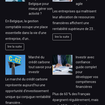
Belgique pour
agile
mieux gérer son
Les entreprises qui maîtrisent
activité ?
leur allocation de ressources
En Belgique, la gestion
financières affichent une
comptable occupe une place
rentabilité supérieure de 23…
essentielle dans la vie d’une
lire la suite
entreprise, d’un…
lire la suite
Marché du
Investir avec
crédit carbone :
confiance :
tout savoir pour
guide complet
investir
pour
développer vos
Le marché du crédit carbone
compétences
représente aujourd’hui une
financières
opportunité d’investissement
Plus de 60 % des Français
unique qui conjugue rentabilité
épargnent régulièrement, mais
financière…