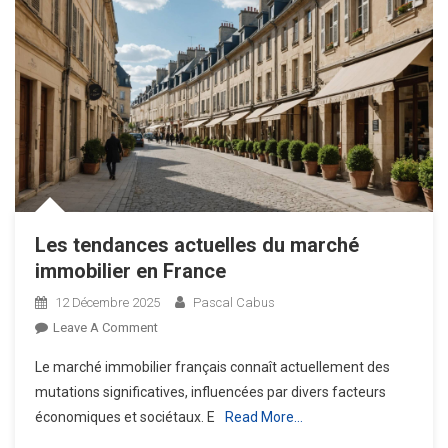
Les tendances actuelles du marché
immobilier en France
12 Décembre 2025
Pascal Cabus
On
Leave A Comment
Les
Le marché immobilier français connaît actuellement des
Tendances
mutations significatives, influencées par divers facteurs
Actuelles
économiques et sociétaux. E
Read More…
Du
Marché