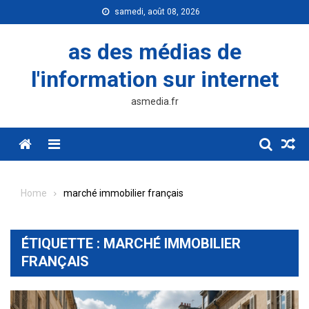
Skip
samedi, août 08, 2026
to
content
as des médias de
l'information sur internet
asmedia.fr
Menu
Home
marché immobilier français
ÉTIQUETTE :
MARCHÉ IMMOBILIER
FRANÇAIS