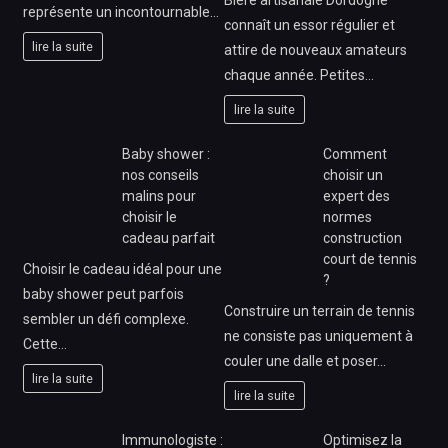
Bière artisanale Dordogne
représente un incontournable…
connaît un essor régulier et
lire la suite
attire de nouveaux amateurs
chaque année. Petites…
lire la suite
Baby shower :
Comment
nos conseils
choisir un
malins pour
expert des
choisir le
normes
cadeau parfait
construction
court de tennis
Choisir le cadeau idéal pour une
?
baby shower peut parfois
Construire un terrain de tennis
sembler un défi complexe.
ne consiste pas uniquement à
Cette…
couler une dalle et poser…
lire la suite
lire la suite
Immunologiste :
Optimisez la