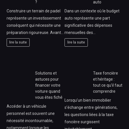
?
auto
Construire un terrain de padel
Dans un contexte où le budget
représente un investissement
auto représente une part
conséquent qui nécessite une
significative des dépenses
préparation rigoureuse. Avant…
mensuelles des…
lire la suite
lire la suite
Solutions et
Taxe foncière
astuces pour
et héritage :
financer votre
tout ce qu’il faut
voiture quand
comprendre
vous êtes fiché
Lorsqu’un bien immobilier
Accéder à un véhicule
s’échange entre générations,
personnel est souvent une
les questions liées à la taxe
nécessité incontournable,
foncière surgissent
notamment lorsque les
inévitablement…