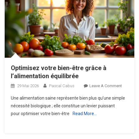
Optimisez votre bien-être grâce à
l’alimentation équilibrée
On
29 Mai 2026
Pascal Cabus
Leave A Comment
Optimise
Une alimentation saine représente bien plus qu’une simple
Votre
nécessité biologique ; elle constitue un levier puissant
Bien-
pour optimiser votre bien-être
Read More…
Être
Grâce
À
L’aliment