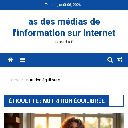
Skip
jeudi, août 06, 2026
to
content
as des médias de
l'information sur internet
asmedia.fr
Menu
Home
nutrition équilibrée
ÉTIQUETTE :
NUTRITION ÉQUILIBRÉE