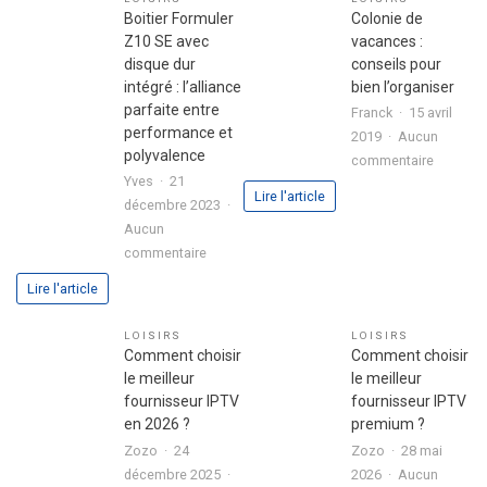
son
fête
Boitier Formuler
Colonie de
premier
réussie
Z10 SE avec
vacances :
investissement
disque dur
conseils pour
immobilier
intégré : l’alliance
bien l’organiser
en
parfaite entre
Franck
15 avril
toute
performance et
2019
Aucun
sérénité
polyvalence
sur
commentaire
Yves
21
Colonie
Lire l'article
décembre 2023
de
Aucun
vacance
sur
commentaire
:
Boitier
conseils
Lire l'article
Formuler
pour
Z10
bien
LOISIRS
LOISIRS
SE
l’organis
Comment choisir
Comment choisir
avec
le meilleur
le meilleur
disque
fournisseur IPTV
fournisseur IPTV
dur
en 2026 ?
premium ?
intégré
Zozo
24
Zozo
28 mai
:
décembre 2025
2026
Aucun