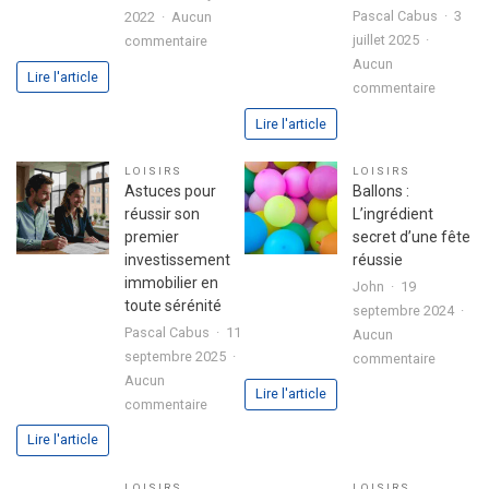
Pascal Cabus
3
2022
Aucun
sur
juillet 2025
commentaire
3
Aucun
Lire l'article
sur
étapes
commentaire
Analyse
pour
Lire l'article
approfo
exprimer
de
votre
LOISIRS
LOISIRS
l’expéri
passion
Astuces pour
Ballons :
utilisate
dans
réussir son
L’ingrédient
avec
votre
premier
secret d’une fête
le
lettre
investissement
réussie
jeu
de
immobilier en
John
19
chicken
motivation
toute sérénité
septembre 2024
road
Pascal Cabus
11
Aucun
2
septembre 2025
sur
commentaire
Aucun
Ballons
Lire l'article
sur
commentaire
:
Astuces
L’ingrédi
Lire l'article
pour
secret
réussir
d’une
LOISIRS
LOISIRS