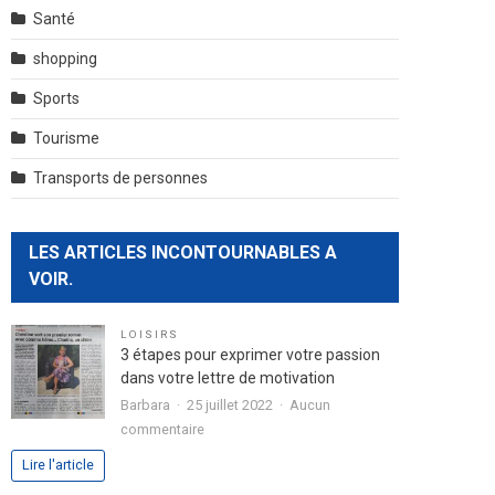
Santé
shopping
Sports
Tourisme
Transports de personnes
LES ARTICLES INCONTOURNABLES A
VOIR.
LOISIRS
3 étapes pour exprimer votre passion
dans votre lettre de motivation
Barbara
25 juillet 2022
Aucun
sur
commentaire
3
Lire l'article
étapes