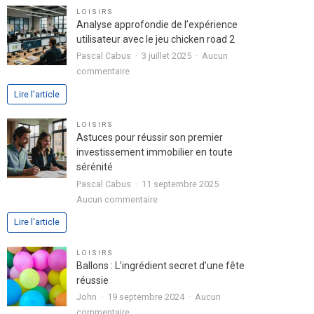
pour
LOISIRS
exprimer
Analyse approfondie de l’expérience
votre
utilisateur avec le jeu chicken road 2
passion
Pascal Cabus
3 juillet 2025
Aucun
dans
sur
commentaire
votre
Analyse
Lire l'article
lettre
approfondie
de
de
LOISIRS
motivation
l’expérience
Astuces pour réussir son premier
utilisateur
investissement immobilier en toute
avec
sérénité
le
Pascal Cabus
11 septembre 2025
jeu
sur
Aucun commentaire
chicken
Astuces
Lire l'article
road
pour
2
réussir
LOISIRS
son
Ballons : L’ingrédient secret d’une fête
premier
réussie
investissement
John
19 septembre 2024
Aucun
immobilier
sur
commentaire