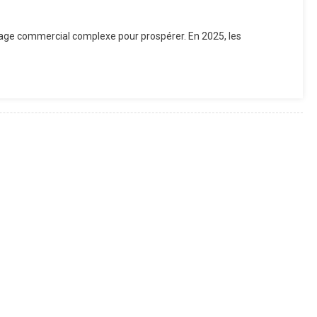
sage commercial complexe pour prospérer. En 2025, les
eures
égies
eting
ter
es
prises