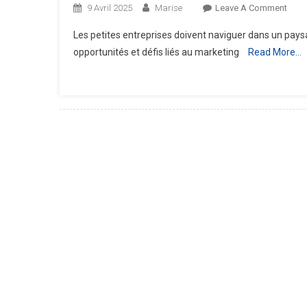
On
9 Avril 2025
Marise
Leave A Comment
Les
Les petites entreprises doivent naviguer dans un pay
Meill
opportunités et défis liés au marketing
Read More…
Strat
De
Mark
À
Adop
Pour
Les
Petit
Entre
En
2025