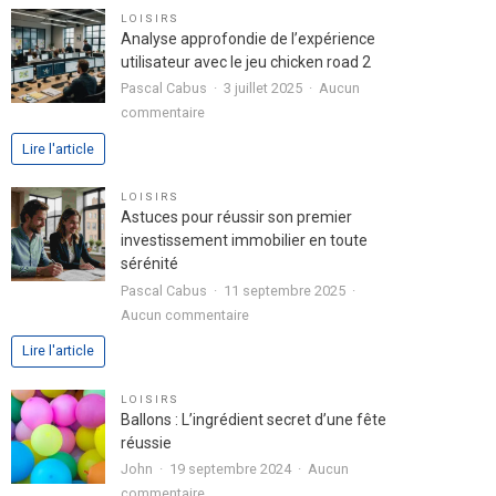
pour
LOISIRS
exprimer
Analyse approfondie de l’expérience
votre
utilisateur avec le jeu chicken road 2
passion
Pascal Cabus
3 juillet 2025
Aucun
dans
sur
commentaire
votre
Analyse
Lire l'article
lettre
approfondie
de
de
LOISIRS
motivation
l’expérience
Astuces pour réussir son premier
utilisateur
investissement immobilier en toute
avec
sérénité
le
Pascal Cabus
11 septembre 2025
jeu
sur
Aucun commentaire
chicken
Astuces
Lire l'article
road
pour
2
réussir
LOISIRS
son
Ballons : L’ingrédient secret d’une fête
premier
réussie
investissement
John
19 septembre 2024
Aucun
immobilier
sur
commentaire