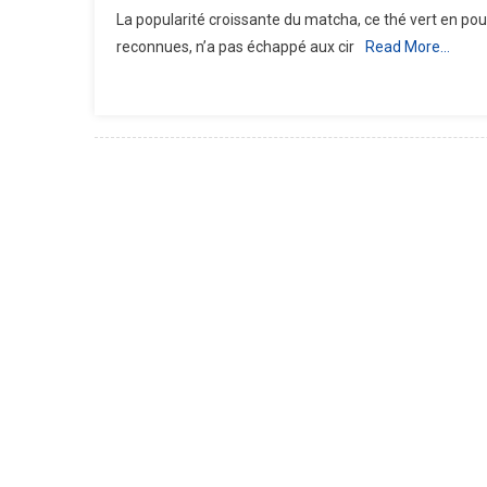
Où
La popularité croissante du matcha, ce thé vert en pou
Achet
reconnues, n’a pas échappé aux cir
Read More…
Le
Thé
Match
En
Toute
Confi
?