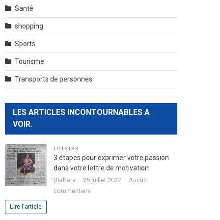
Santé
shopping
Sports
Tourisme
Transports de personnes
LES ARTICLES INCONTOURNABLES A
VOIR.
LOISIRS
3 étapes pour exprimer votre passion
dans votre lettre de motivation
Barbara
25 juillet 2022
Aucun
sur
commentaire
3
Lire l'article
étapes