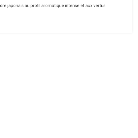
dre japonais au profil aromatique intense et aux vertus
er
a
ance