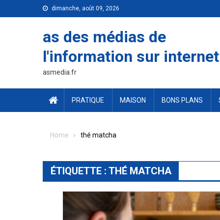
Skip
dimanche, août 09, 2026
to
content
as des médias de
l'information sur internet
asmedia.fr
PRATIQUE
MAISON
BONS PLANS
Home
thé matcha
ÉTIQUETTE :
THÉ MATCHA