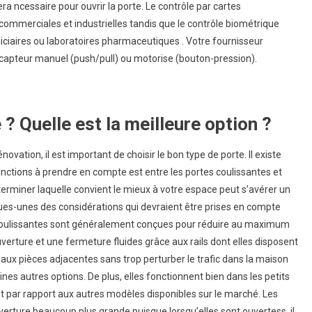
era ncessaire pour ouvrir la porte. Le contrôle par cartes
commerciales et industrielles tandis que le contrôle biométrique
diciaires ou laboratoires pharmaceutiques . Votre fournisseur
un capteur manuel (push/pull) ou motorise (bouton-pression).
? Quelle est la meilleure option ?
novation, il est important de choisir le bon type de porte. Il existe
tinctions à prendre en compte est entre les portes coulissantes et
erminer laquelle convient le mieux à votre espace peut s’avérer un
ues-unes des considérations qui devraient être prises en compte
es coulissantes sont généralement conçues pour réduire au maximum
erture et une fermeture fluides grâce aux rails dont elles disposent
 aux pièces adjacentes sans trop perturber le trafic dans la maison
nes autres options. De plus, elles fonctionnent bien dans les petits
par rapport aux autres modèles disponibles sur le marché. Les
verture beaucoup plus grande puisque lorsqu’elles sont ouvertess, il