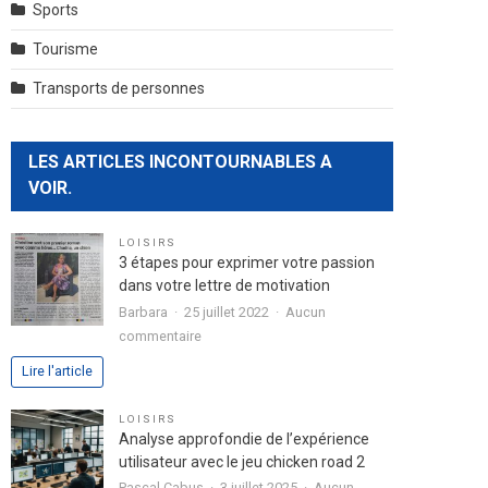
Sports
Tourisme
Transports de personnes
LES ARTICLES INCONTOURNABLES A
VOIR.
LOISIRS
3 étapes pour exprimer votre passion
dans votre lettre de motivation
Barbara
25 juillet 2022
Aucun
sur
commentaire
3
Lire l'article
étapes
pour
LOISIRS
exprimer
Analyse approfondie de l’expérience
votre
utilisateur avec le jeu chicken road 2
passion
Pascal Cabus
3 juillet 2025
Aucun