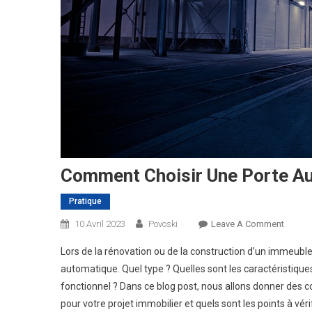
Comment Choisir Une Porte A
Pratique
On
10 Avril 2023
Povoski
Leave A Comment
Comme
Lors de la rénovation ou de la construction d’un immeuble, 
Choisir
automatique. Quel type ? Quelles sont les caractéristiques
Une
fonctionnel ? Dans ce blog post, nous allons donner des 
Porte
pour votre projet immobilier et quels sont les points à vérif
Automa