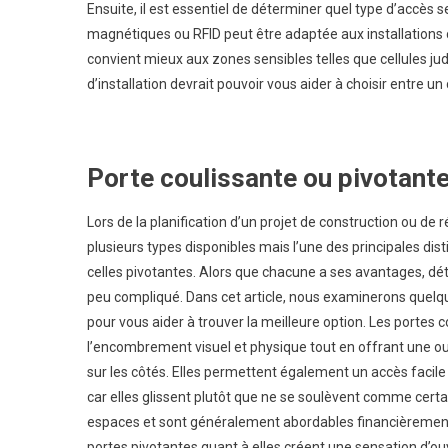
Ensuite, il est essentiel de déterminer quel type d’accès s
magnétiques ou RFID peut être adaptée aux installations 
convient mieux aux zones sensibles telles que cellules ju
d’installation devrait pouvoir vous aider à choisir entre 
Porte coulissante ou pivotante 
Lors de la planification d’un projet de construction ou de ré
plusieurs types disponibles mais l’une des principales dis
celles pivotantes. Alors que chacune a ses avantages, dét
peu compliqué. Dans cet article, nous examinerons quelq
pour vous aider à trouver la meilleure option. Les port
l’encombrement visuel et physique tout en offrant une ouv
sur les côtés. Elles permettent également un accès facile
car elles glissent plutôt que ne se soulèvent comme certai
espaces et sont généralement abordables financièrement 
portes pivotantes quant à elles créent une sensation d’ou