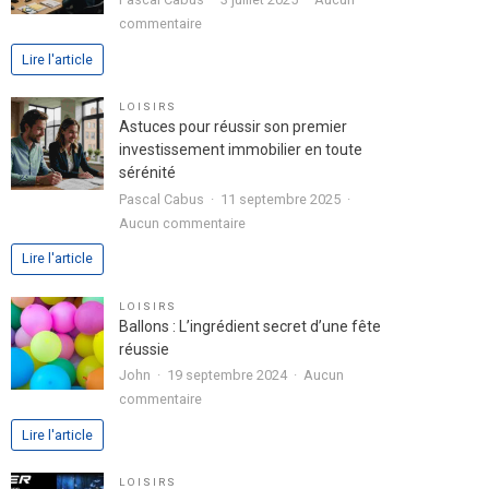
dans
sur
commentaire
votre
Analyse
Lire l'article
lettre
approfondie
de
de
LOISIRS
motivation
l’expérience
Astuces pour réussir son premier
utilisateur
investissement immobilier en toute
avec
sérénité
le
Pascal Cabus
11 septembre 2025
jeu
sur
Aucun commentaire
chicken
Astuces
Lire l'article
road
pour
2
réussir
LOISIRS
son
Ballons : L’ingrédient secret d’une fête
premier
réussie
investissement
John
19 septembre 2024
Aucun
immobilier
sur
commentaire
en
Ballons
Lire l'article
toute
:
sérénité
L’ingrédient
LOISIRS