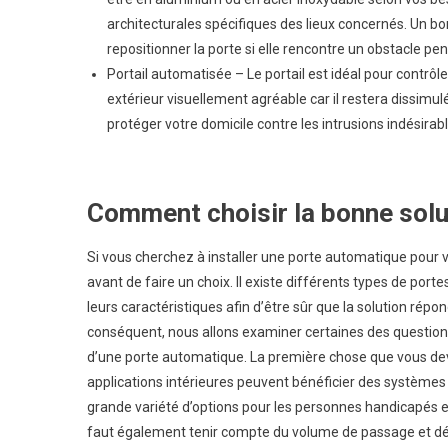
architecturales spécifiques des lieux concernés. Un 
repositionner la porte si elle rencontre un obstacle 
Portail automatisée – Le portail est idéal pour contrôl
extérieur visuellement agréable car il restera dissimulé
protéger votre domicile contre les intrusions indésirabl
Comment choisir la bonne solut
Si vous cherchez à installer une porte automatique pour 
avant de faire un choix. Il existe différents types de por
leurs caractéristiques afin d’être sûr que la solution répo
conséquent, nous allons examiner certaines des questions 
d’une porte automatique. La première chose que vous devr
applications intérieures peuvent bénéficier des systèmes 
grande variété d’options pour les personnes handicapés et 
faut également tenir compte du volume de passage et déter