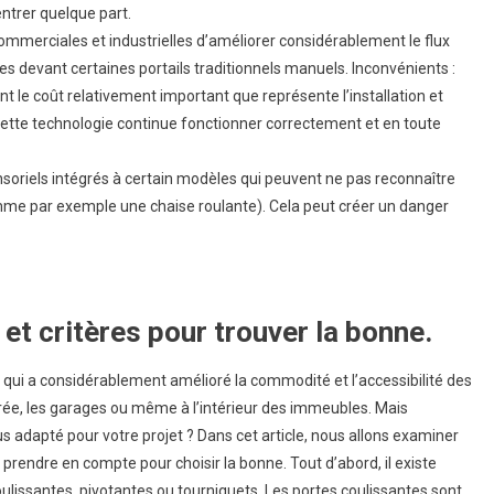
ntrer quelque part.
commerciales et industrielles d’améliorer considérablement le flux
ues devant certaines portails traditionnels manuels. Inconvénients :
 le coût relativement important que représente l’installation et
 cette technologie continue fonctionner correctement et en toute
nsoriels intégrés à certain modèles qui peuvent ne pas reconnaître
mme par exemple une chaise roulante). Cela peut créer un danger
t critères pour trouver la bonne.
 qui a considérablement amélioré la commodité et l’accessibilité des
trée, les garages ou même à l’intérieur des immeubles. Mais
 adapté pour votre projet ? Dans cet article, nous allons examiner
prendre en compte pour choisir la bonne. Tout d’abord, il existe
ulissantes, pivotantes ou tourniquets. Les portes coulissantes sont