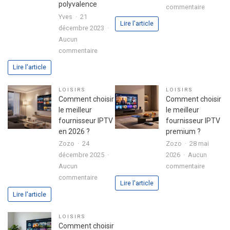
sérénité
polyvalence
sur
commentaire
Yves
21
Colonie
Lire l'article
décembre 2023
de
Aucun
vacance
sur
commentaire
:
Boitier
conseils
Lire l'article
Formuler
pour
Z10
bien
LOISIRS
LOISIRS
SE
l’organis
Comment choisir
Comment choisir
avec
le meilleur
le meilleur
disque
fournisseur IPTV
fournisseur IPTV
dur
en 2026 ?
premium ?
intégré
Zozo
24
Zozo
28 mai
:
décembre 2025
2026
Aucun
l’alliance
sur
Aucun
commentaire
parfaite
sur
Commen
commentaire
Lire l'article
entre
Comment
choisir
Lire l'article
performance
choisir
le
et
le
meilleur
LOISIRS
polyvalence
meilleur
fourniss
Comment choisir