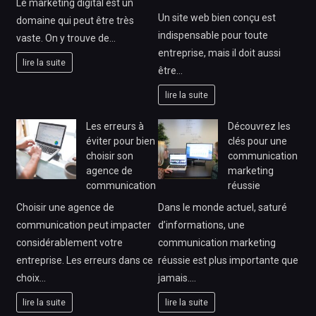
Le marketing digital est un
Un site web bien conçu est
domaine qui peut être très
indispensable pour toute
vaste. On y trouve de…
entreprise, mais il doit aussi
lire la suite
être…
lire la suite
Les erreurs à
Découvrez les
éviter pour bien
clés pour une
choisir son
communication
agence de
marketing
communication
réussie
Choisir une agence de
Dans le monde actuel, saturé
communication peut impacter
d’informations, une
considérablement votre
communication marketing
entreprise. Les erreurs dans ce
réussie est plus importante que
choix…
jamais.…
lire la suite
lire la suite