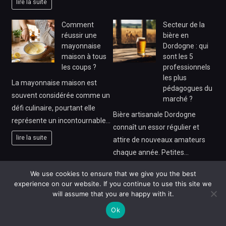
lire la suite
Comment
Secteur de la
réussir une
bière en
mayonnaise
Dordogne : qui
maison à tous
sont les 5
les coups ?
professionnels
les plus
La mayonnaise maison est
pédagogues du
souvent considérée comme un
marché ?
défi culinaire, pourtant elle
Bière artisanale Dordogne
représente un incontournable…
connaît un essor régulier et
lire la suite
attire de nouveaux amateurs
chaque année. Petites…
lire la suite
We use cookies to ensure that we give you the best
experience on our website. If you continue to use this site we
Baby shower :
Comment
will assume that you are happy with it.
nos conseils
choisir un
Ok
malins pour
expert des
choisir le
normes