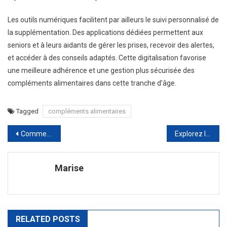
Les outils numériques facilitent par ailleurs le suivi personnalisé de
la supplémentation. Des applications dédiées permettent aux
seniors et à leurs aidants de gérer les prises, recevoir des alertes,
et accéder à des conseils adaptés. Cette digitalisation favorise
une meilleure adhérence et une gestion plus sécurisée des
compléments alimentaires dans cette tranche d’âge.
Tagged
compléments alimentaires
Navigation
Comment choisir le meilleur fournisseur IPTV premium ?
Explorez l’univers fascinant des deux-roues motorisés
de
Marise
l’article
RELATED POSTS