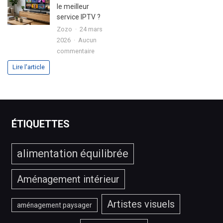
fournisseur
IPTV
le meilleur
IPTV
premium
service IPTV ?
en
?
Zozo
24 mars
2026
2026
Aucun
?
sur
commentaire
Comment
Lire l'article
choisir
le
meilleur
service
IPTV
ÉTIQUETTES
?
alimentation équilibrée
Aménagement intérieur
Artistes visuels
aménagement paysager