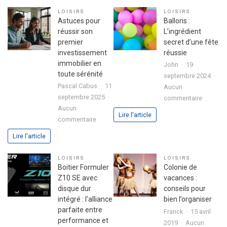
de
votre
LOISIRS
LOISIRS
l’expéri
passion
Astuces pour
Ballons :
utilisate
dans
réussir son
L’ingrédient
avec
votre
premier
secret d’une fête
le
lettre
investissement
réussie
jeu
de
immobilier en
John
19
chicken
motivation
toute sérénité
septembre 2024
road
Pascal Cabus
11
Aucun
2
septembre 2025
sur
commentaire
Aucun
Ballons
Lire l'article
sur
commentaire
:
Astuces
L’ingrédi
Lire l'article
pour
secret
réussir
d’une
LOISIRS
LOISIRS
son
fête
Boitier Formuler
Colonie de
premier
réussie
Z10 SE avec
vacances :
investissement
disque dur
conseils pour
immobilier
intégré : l’alliance
bien l’organiser
en
parfaite entre
Franck
15 avril
toute
performance et
2019
Aucun