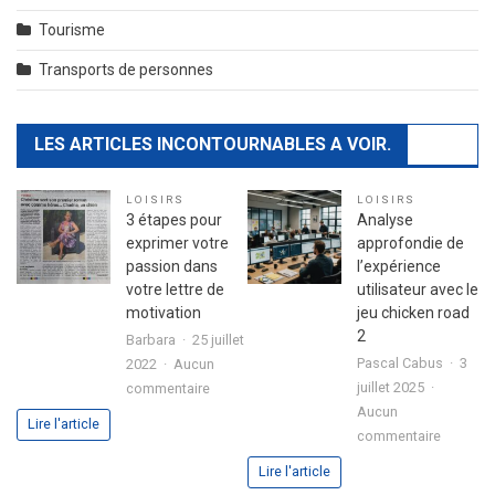
Tourisme
Transports de personnes
LES ARTICLES INCONTOURNABLES A VOIR.
LOISIRS
LOISIRS
3 étapes pour
Analyse
exprimer votre
approfondie de
passion dans
l’expérience
votre lettre de
utilisateur avec le
motivation
jeu chicken road
2
Barbara
25 juillet
Pascal Cabus
3
2022
Aucun
sur
juillet 2025
commentaire
3
Aucun
Lire l'article
sur
étapes
commentaire
Analyse
pour
Lire l'article
approfo
exprimer