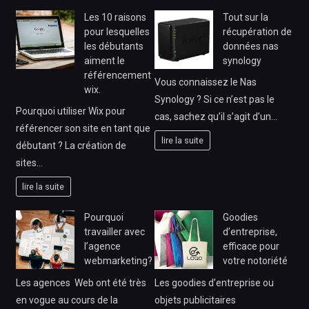
Les 10 raisons
Tout sur la
pour lesquelles
récupération de
les débutants
données nas
aiment le
synology
référencement
Vous connaissez le Nas
wix.
Synology ? Si ce n’est pas le
Pourquoi utiliser Wix pour
cas, sachez qu’il s’agit d’un…
référencer son site en tant que
lire la suite
débutant ? La création de
sites…
lire la suite
Pourquoi
Goodies
travailler avec
d’entreprise,
l’agence
efficace pour
webmarketing?
votre notoriété
Les agences Web ont été très
Les goodies d’entreprise ou
en vogue au cours de la
objets publicitaires