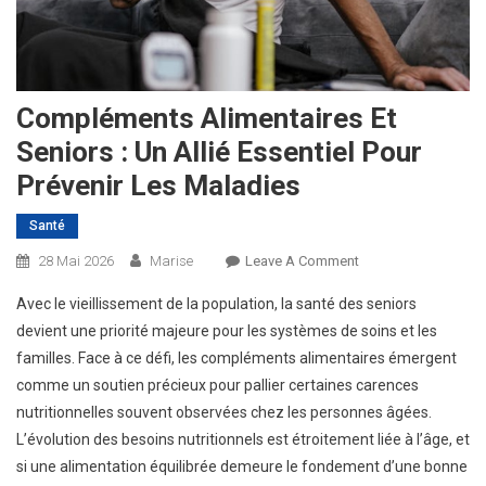
Compléments Alimentaires Et
Seniors : Un Allié Essentiel Pour
Prévenir Les Maladies
Santé
On
28 Mai 2026
Marise
Leave A Comment
Compléments
Avec le vieillissement de la population, la santé des seniors
Alimentaires
devient une priorité majeure pour les systèmes de soins et les
Et
familles. Face à ce défi, les compléments alimentaires émergent
Seniors
comme un soutien précieux pour pallier certaines carences
:
Un
nutritionnelles souvent observées chez les personnes âgées.
Allié
L’évolution des besoins nutritionnels est étroitement liée à l’âge, et
Essentiel
si une alimentation équilibrée demeure le fondement d’une bonne
Pour