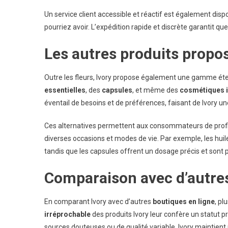
Un service client accessible et réactif est également dis
pourriez avoir. L’expédition rapide et discrète garantit q
Les autres produits propos
Outre les fleurs, Ivory propose également une gamme ét
essentielles
, des
capsules
, et même des
cosmétiques 
éventail de besoins et de préférences, faisant de Ivory u
Ces alternatives permettent aux consommateurs de profi
diverses occasions et modes de vie. Par exemple, les huil
tandis que les capsules offrent un dosage précis et sont p
Comparaison avec d’autres
En comparant Ivory avec d’autres
boutiques en ligne
, pl
irréprochable
des produits Ivory leur confère un statut pr
sources douteuses ou de qualité variable, Ivory maintient 