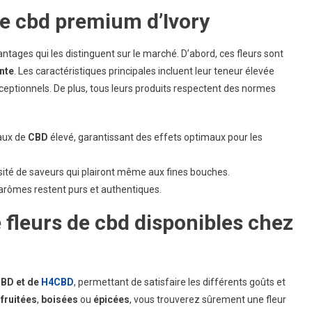
s
de cbd premium d’Ivory
urs
d
ntages qui les distinguent sur le marché. D’abord, ces fleurs sont
emium
nte
. Les caractéristiques principales incluent leur teneur élevée
eptionnels. De plus, tous leurs produits respectent des normes
taux de
CBD
élevé, garantissant des effets optimaux pour les
rsité de saveurs qui plairont même aux fines bouches.
 arômes restent purs et authentiques.
e fleurs de cbd disponibles chez
CBD et de
H4CBD
, permettant de satisfaire les différents goûts et
 fruitées
,
boisées
ou
épicées
, vous trouverez sûrement une fleur