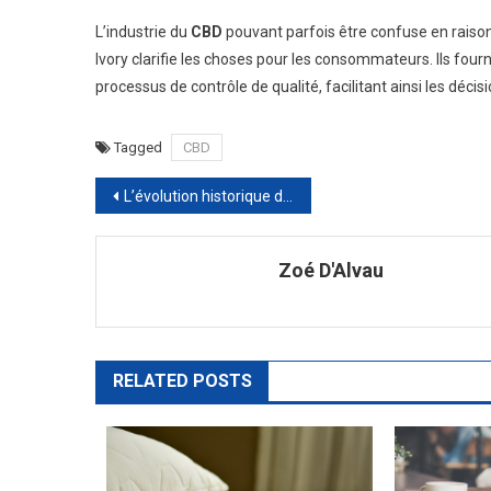
L’industrie du
CBD
pouvant parfois être confuse en raison
Ivory clarifie les choses pour les consommateurs. Ils four
processus de contrôle de qualité, facilitant ainsi les décis
Tagged
CBD
Navigation
L’évolution historique de l’aide humanitaire et ses fondements éthiques
de
Zoé D'Alvau
l’article
RELATED POSTS