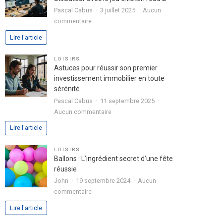
passion
Pascal Cabus
3 juillet 2025
Aucun
dans
sur
commentaire
votre
Analyse
Lire l'article
lettre
approfondie
de
de
LOISIRS
motivation
l’expérience
Astuces pour réussir son premier
utilisateur
investissement immobilier en toute
avec
sérénité
le
Pascal Cabus
11 septembre 2025
jeu
sur
Aucun commentaire
chicken
Astuces
Lire l'article
road
pour
2
réussir
LOISIRS
son
Ballons : L’ingrédient secret d’une fête
premier
réussie
investissement
John
19 septembre 2024
Aucun
immobilier
sur
commentaire
en
Ballons
Lire l'article
toute
:
sérénité