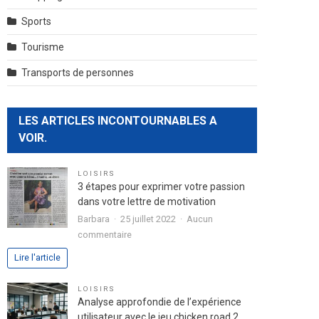
Sports
Tourisme
Transports de personnes
LES ARTICLES INCONTOURNABLES A
VOIR.
LOISIRS
3 étapes pour exprimer votre passion
dans votre lettre de motivation
Barbara
25 juillet 2022
Aucun
sur
commentaire
3
Lire l'article
étapes
pour
LOISIRS
exprimer
Analyse approfondie de l’expérience
votre
utilisateur avec le jeu chicken road 2