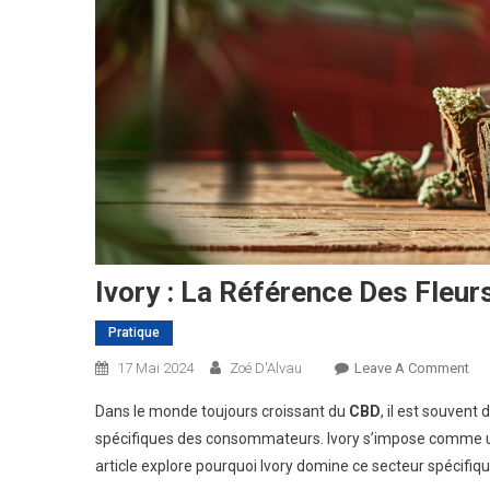
Ivory : La Référence Des Fleu
Pratique
On
17 Mai 2024
Zoé D'Alvau
Leave A Comment
Ivo
Dans le monde toujours croissant du
CBD
, il est souvent 
:
spécifiques des consommateurs. Ivory s’impose comme u
La
article explore pourquoi Ivory domine ce secteur spécifique
Réf