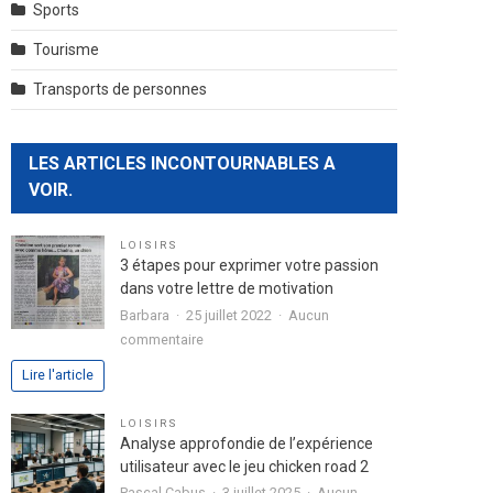
Sports
Tourisme
Transports de personnes
LES ARTICLES INCONTOURNABLES A
VOIR.
LOISIRS
3 étapes pour exprimer votre passion
dans votre lettre de motivation
Barbara
25 juillet 2022
Aucun
sur
commentaire
3
Lire l'article
étapes
pour
LOISIRS
exprimer
Analyse approfondie de l’expérience
votre
utilisateur avec le jeu chicken road 2
passion
Pascal Cabus
3 juillet 2025
Aucun