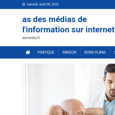
Skip
samedi, août 08, 2026
to
content
as des médias de
l'information sur internet
asmedia.fr
PRATIQUE
MAISON
BONS PLANS