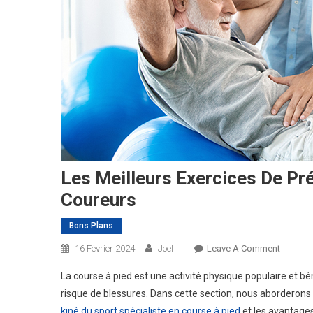
Les Meilleurs Exercices De Pr
Coureurs
Bons Plans
On
16 Février 2024
Joel
Leave A Comment
Les
La course à pied est une activité physique populaire et b
Meilleur
risque de blessures. Dans cette section, nous aborderons
Exercic
kiné du sport spécialiste en course à pied
et les avantages
De