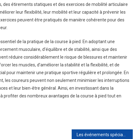
des étirements statiques et des exercices de mobilité articulaire
orer leur flexibilité, leur mobilité et leur capacité à prévenir les
es exercices peuvent être pratiqués de manière cohérente pour des
eur.
ssentiel de la pratique de la course à pied. En adoptant une
cement musculaire, d’équilibre et de stabilité, ainsi que des
vent réduire considérablement le risque de blessures et maintenir
er les muscles, d’améliorer la stabilité et la flexibilité, et de
ucial pour maintenir une pratique sportive régulière et prolongée. En
nt, les coureurs peuvent non seulement minimiser les interruptions
s et leur bien-être général. Ainsi, en investissant dans la
 à profiter des nombreux avantages de la course à pied tout en
Les événements spéciaux et les menus saisonniers dans les restaurants de Castelginest