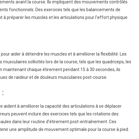
ements avant la course. Ils impliquent des mouvements contrôlés
nts fonctionnels. Des exercices tels que les balancements de
nt à préparer les muscles et les articulations pour l’effort physique
our aider à détendre les muscles et à améliorer la flexibilité. Les
musculaires sollicités lors de la course, tels que les quadriceps, les
. En maintenant chaque étirement pendant 15 à 30 secondes, ils
sques de raideur et de douleurs musculaires post-course.
 :
re aident à améliorer la capacité des articulations à se déplacer
urs peuvent inclure des exercices tels que les rotations des
 épaules dans leur routine d’étirement post-entraînement. Ces
aintenir une amplitude de mouvement optimale pour la course à pied.