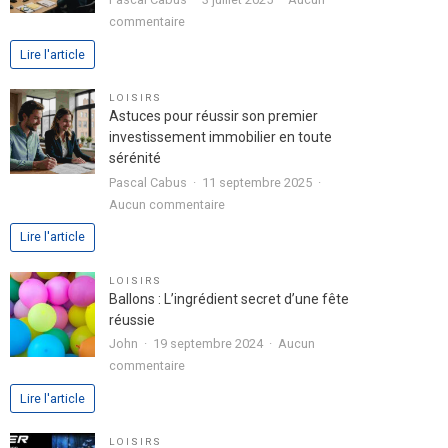
dans
sur
commentaire
votre
Analyse
Lire l'article
lettre
approfondie
de
de
LOISIRS
motivation
l’expérience
Astuces pour réussir son premier
utilisateur
investissement immobilier en toute
avec
sérénité
le
Pascal Cabus
11 septembre 2025
jeu
sur
Aucun commentaire
chicken
Astuces
Lire l'article
road
pour
2
réussir
LOISIRS
son
Ballons : L’ingrédient secret d’une fête
premier
réussie
investissement
John
19 septembre 2024
Aucun
immobilier
sur
commentaire
en
Ballons
Lire l'article
toute
:
sérénité
L’ingrédient
LOISIRS