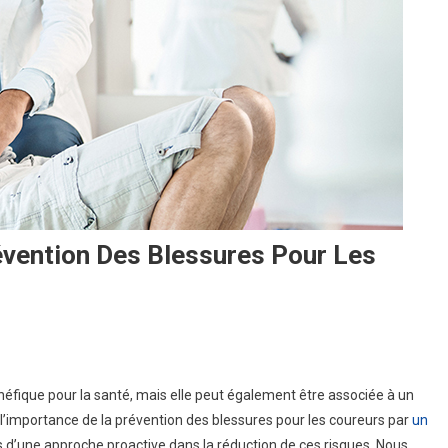
évention Des Blessures Pour Les
énéfique pour la santé, mais elle peut également être associée à un
s
 l’importance de la prévention des blessures pour les coureurs par
un
es
 d’une approche proactive dans la réduction de ces risques. Nous