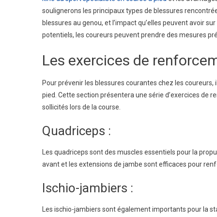
soulignerons les principaux types de blessures rencontrées 
Préventi
Des
blessures au genou, et l’impact qu’elles peuvent avoir sur
Blessur
potentiels, les coureurs peuvent prendre des mesures prév
Pour
Les
Les exercices de renforcem
Coureur
Pour prévenir les blessures courantes chez les coureurs, i
pied. Cette section présentera une série d’exercices de 
sollicités lors de la course.
Quadriceps :
Les quadriceps sont des muscles essentiels pour la propuls
avant et les extensions de jambe sont efficaces pour renf
Ischio-jambiers :
Les ischio-jambiers sont également importants pour la st