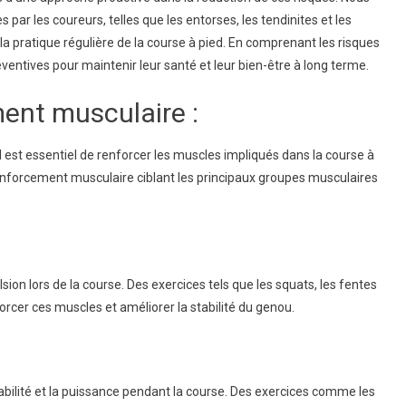
par les coureurs, telles que les entorses, les tendinites et les
on
 la pratique régulière de la course à pied. En comprenant les risques
es
entives pour maintenir leur santé et leur bien-être à long terme.
ent musculaire :
s
l est essentiel de renforcer les muscles impliqués dans la course à
renforcement musculaire ciblant les principaux groupes musculaires
ion lors de la course. Des exercices tels que les squats, les fentes
orcer ces muscles et améliorer la stabilité du genou.
abilité et la puissance pendant la course. Des exercices comme les