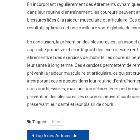
En incorporant régulièrement des étirements dynamiques, 
dans leur routine d’entraînement, les coureurs peuvent améli
blessures liées à la raideur musculaire et articulaire. C
résultats optimaux et une meilleure santé globale du cour
En conclusion, la prévention des blessures est un aspect e
approche proactive et en intégrant des exercices de renfor
étirements et des exercices de mobilité, les coureurs peu
leur santé à long terme. Ces exercices permettent de renforc
prévenir la raideur musculaire et articulaire, ce qui est cr
incorporant ces pratiques dans leur routine d’entraîneme
dues aux blessures, mais aussi améliorer leurs performance
prévention des blessures, les coureurs peuvent continuer
préservant leur santé et leur plaisir de courir.
Tagged
Kiné
Navigation
Top 5 des Astuces de Maquillage par une Maquilleuse Pro à Lyon