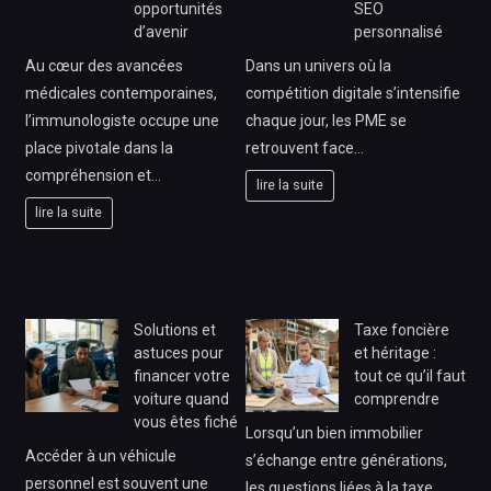
opportunités
SEO
d’avenir
personnalisé
Au cœur des avancées
Dans un univers où la
médicales contemporaines,
compétition digitale s’intensifie
l’immunologiste occupe une
chaque jour, les PME se
place pivotale dans la
retrouvent face…
compréhension et…
lire la suite
lire la suite
Solutions et
Taxe foncière
astuces pour
et héritage :
financer votre
tout ce qu’il faut
voiture quand
comprendre
vous êtes fiché
Lorsqu’un bien immobilier
Accéder à un véhicule
s’échange entre générations,
personnel est souvent une
les questions liées à la taxe