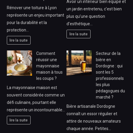
Avoir un intérieur bien équipé et
Rénover une toiture à Lyon
un jardin entretenu, c’est bien
représente un enjeu important
plus qu’une question
pour la durabilité et la
d’esthétique…
protection…
lire la suite
lire la suite
Comment
Secteur de la
réussir une
bière en
mayonnaise
Dordogne : qui
maison à tous
sont les 5
les coups ?
professionnels
les plus
La mayonnaise maison est
pédagogues du
souvent considérée comme un
marché ?
défi culinaire, pourtant elle
Bière artisanale Dordogne
représente un incontournable…
connaît un essor régulier et
lire la suite
attire de nouveaux amateurs
chaque année. Petites…