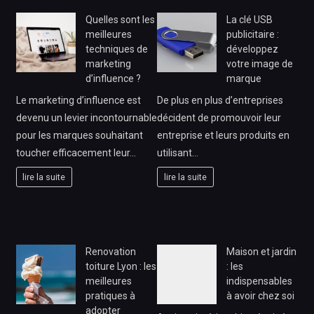
Quelles sont les
La clé USB
meilleures
publicitaire :
techniques de
développez
marketing
votre image de
d’influence ?
marque
Le marketing d’influence est
De plus en plus d’entreprises
devenu un levier incontournable
décident de promouvoir leur
pour les marques souhaitant
entreprise et leurs produits en
toucher efficacement leur…
utilisant…
lire la suite
lire la suite
Renovation
Maison et jardin
toiture Lyon : les
: les
meilleures
indispensables
pratiques à
à avoir chez soi
adopter