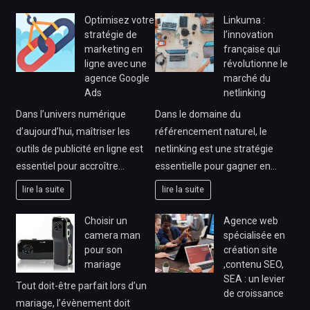
Optimisez votre
Linkuma :
stratégie de
l’innovation
marketing en
française qui
ligne avec une
révolutionne le
agence Google
marché du
Ads
netlinking
Dans l’univers numérique
Dans le domaine du
d’aujourd’hui, maîtriser les
référencement naturel, le
outils de publicité en ligne est
netlinking est une stratégie
essentiel pour accroître…
essentielle pour gagner en…
lire la suite
lire la suite
Choisir un
Agence web
camera man
spécialisée en
pour son
création site
mariage
,contenu SEO,
SEA : un levier
Tout doit-être parfait lors d’un
de croissance
mariage, l’évènement doit