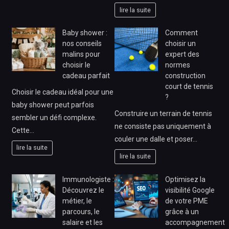
lire la suite
Baby shower :
Comment
nos conseils
choisir un
malins pour
expert des
choisir le
normes
cadeau parfait
construction
court de tennis
Choisir le cadeau idéal pour une
?
baby shower peut parfois
Construire un terrain de tennis
sembler un défi complexe.
ne consiste pas uniquement à
Cette…
couler une dalle et poser…
lire la suite
lire la suite
Immunologiste :
Optimisez la
Découvrez le
visibilité Google
métier, le
de votre PME
parcours, le
grâce à un
salaire et les
accompagnement