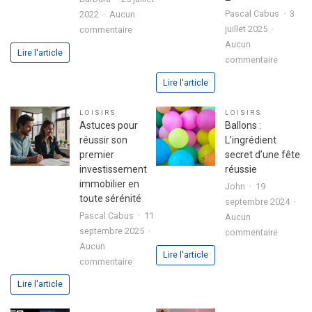
Pascal Cabus
3
2022
Aucun
sur
juillet 2025
commentaire
3
Aucun
Lire l'article
sur
étapes
commentaire
Analyse
pour
Lire l'article
approfo
exprimer
de
votre
LOISIRS
LOISIRS
l’expéri
passion
Astuces pour
Ballons :
utilisate
dans
réussir son
L’ingrédient
avec
votre
premier
secret d’une fête
le
lettre
investissement
réussie
jeu
de
immobilier en
John
19
chicken
motivation
toute sérénité
septembre 2024
road
Pascal Cabus
11
Aucun
2
septembre 2025
sur
commentaire
Aucun
Ballons
Lire l'article
sur
commentaire
:
Astuces
L’ingrédi
Lire l'article
pour
secret
réussir
d’une