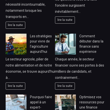
nécessité incontournable,
foncière surgissent
notamment lorsque les
inévitablement…
transports en…
lire la suite
lire la suite
Les stratégies
Comment
pour vivre de
débuter dans la
l’agriculture
finance sans
aujourd’hui
expérience
Le secteur agricole, pilier de
Chaque année, le secteur
notre alimentation et de notre
financier ouvre ses portes à des
économie, se trouve aujourd’hui
milliers de candidats, et
à…
contrairement…
lire la suite
lire la suite
Pourquoi faire
Optimisez vos
appel à un
ressources pour
expert-
une finance