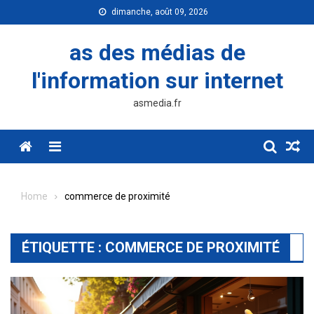
Skip
dimanche, août 09, 2026
to
content
as des médias de
l'information sur internet
asmedia.fr
Menu
Home
commerce de proximité
ÉTIQUETTE :
COMMERCE DE PROXIMITÉ