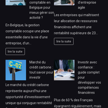
comptable en
d’entreprise
Belgique pour
agile
mieux gérer son
Les entreprises qui maîtrisent
activité ?
leur allocation de ressources
En Belgique, la gestion
financières affichent une
comptable occupe une place
rentabilité supérieure de 23…
essentielle dans la vie d’une
lire la suite
entreprise, d’un…
lire la suite
Marché du
Investir avec
crédit carbone :
confiance :
tout savoir pour
guide complet
investir
pour
développer vos
Le marché du crédit carbone
compétences
représente aujourd’hui une
financières
opportunité d’investissement
Plus de 60 % des Français
unique qui conjugue rentabilité
épargnent régulièrement, mais