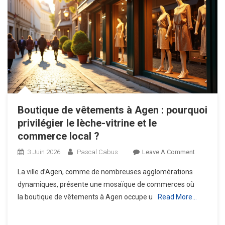
Boutique de vêtements à Agen : pourquoi
privilégier le lèche-vitrine et le
commerce local ?
On
3 Juin 2026
Pascal Cabus
Leave A Comment
Boutique
La ville d’Agen, comme de nombreuses agglomérations
De
dynamiques, présente une mosaïque de commerces où
Vêtement
la boutique de vêtements à Agen occupe u
Read More…
À
Agen
: