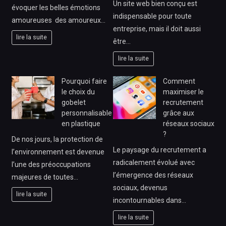
Un site web bien conçu est
évoquer les belles émotions
indispensable pour toute
amoureuses des amoureux…
entreprise, mais il doit aussi
lire la suite
être…
lire la suite
Pourquoi faire
Comment
le choix du
maximiser le
gobelet
recrutement
personnalisable
grâce aux
en plastique
réseaux sociaux
?
De nos jours, la protection de
Le paysage du recrutement a
l’environnement est devenue
radicalement évolué avec
l’une des préoccupations
l’émergence des réseaux
majeures de toutes…
sociaux, devenus
lire la suite
incontournables dans…
lire la suite