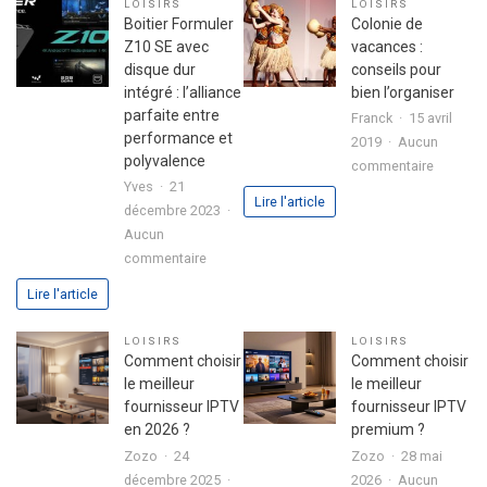
LOISIRS
LOISIRS
son
fête
Boitier Formuler
Colonie de
premier
réussie
Z10 SE avec
vacances :
investissement
disque dur
conseils pour
immobilier
intégré : l’alliance
bien l’organiser
en
parfaite entre
Franck
15 avril
toute
performance et
2019
Aucun
sérénité
polyvalence
sur
commentaire
Yves
21
Colonie
Lire l'article
décembre 2023
de
Aucun
vacance
sur
commentaire
:
Boitier
conseils
Lire l'article
Formuler
pour
Z10
bien
LOISIRS
LOISIRS
SE
l’organis
Comment choisir
Comment choisir
avec
le meilleur
le meilleur
disque
fournisseur IPTV
fournisseur IPTV
dur
en 2026 ?
premium ?
intégré
Zozo
24
Zozo
28 mai
:
décembre 2025
2026
Aucun