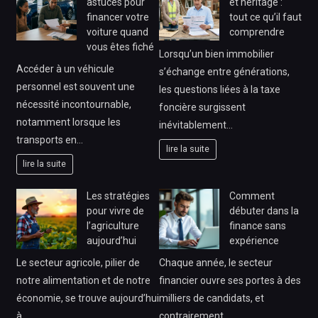
astuces pour
et héritage :
financer votre
tout ce qu’il faut
voiture quand
comprendre
vous êtes fiché
Lorsqu’un bien immobilier
Accéder à un véhicule
s’échange entre générations,
personnel est souvent une
les questions liées à la taxe
nécessité incontournable,
foncière surgissent
notamment lorsque les
inévitablement…
transports en…
lire la suite
lire la suite
Les stratégies
Comment
pour vivre de
débuter dans la
l’agriculture
finance sans
aujourd’hui
expérience
Le secteur agricole, pilier de
Chaque année, le secteur
notre alimentation et de notre
financier ouvre ses portes à des
économie, se trouve aujourd’hui
milliers de candidats, et
à…
contrairement…