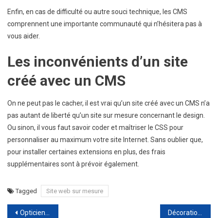
Enfin, en cas de difficulté ou autre souci technique, les CMS
comprennent une importante communauté qui n’hésitera pas à
vous aider.
Les inconvénients d’un site
créé avec un CMS
On ne peut pas le cacher, il est vrai qu’un site créé avec un CMS n’a
pas autant de liberté qu’un site sur mesure concernant le design.
Ou sinon, il vous faut savoir coder et maîtriser le CSS pour
personnaliser au maximum votre site Internet. Sans oublier que,
pour installer certaines extensions en plus, des frais
supplémentaires sont à prévoir également.
Tagged
Site web sur mesure
Navigation
Opticien Marseille : Lunettes de vue tendance
Décoration design : optez pour un aménagement Feng Shui