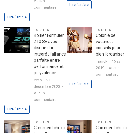
Aucun
Ballons
Lire l'article
sur
commentaire
:
Astuces
L’ingrédi
Lire l'article
pour
secret
réussir
d’une
LOISIRS
LOISIRS
son
fête
Boitier Formuler
Colonie de
premier
réussie
Z10 SE avec
vacances :
investissement
disque dur
conseils pour
immobilier
intégré : l’alliance
bien l’organiser
en
parfaite entre
Franck
15 avril
toute
performance et
2019
Aucun
sérénité
polyvalence
sur
commentaire
Yves
21
Colonie
Lire l'article
décembre 2023
de
Aucun
vacance
sur
commentaire
:
Boitier
conseils
Lire l'article
Formuler
pour
Z10
bien
LOISIRS
LOISIRS
SE
l’organis
Comment choisir
Comment choisir
avec