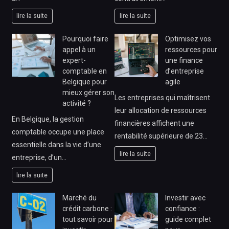
lire la suite
lire la suite
Pourquoi faire
Optimisez vos
appel à un
ressources pour
expert-
une finance
comptable en
d’entreprise
Belgique pour
agile
mieux gérer son
Les entreprises qui maîtrisent
activité ?
leur allocation de ressources
En Belgique, la gestion
financières affichent une
comptable occupe une place
rentabilité supérieure de 23…
essentielle dans la vie d’une
lire la suite
entreprise, d’un…
lire la suite
Marché du
Investir avec
crédit carbone :
confiance :
tout savoir pour
guide complet