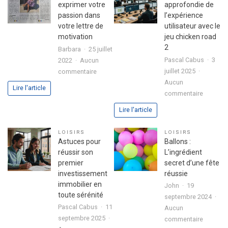
exprimer votre
approfondie de
passion dans
l’expérience
votre lettre de
utilisateur avec le
motivation
jeu chicken road
2
Barbara
25 juillet
Pascal Cabus
3
2022
Aucun
sur
juillet 2025
commentaire
3
Aucun
Lire l'article
sur
étapes
commentaire
Analyse
pour
Lire l'article
approfo
exprimer
de
votre
LOISIRS
LOISIRS
l’expéri
passion
Astuces pour
Ballons :
utilisate
dans
réussir son
L’ingrédient
avec
votre
premier
secret d’une fête
le
lettre
investissement
réussie
jeu
de
immobilier en
John
19
chicken
motivation
toute sérénité
septembre 2024
road
Pascal Cabus
11
Aucun
2
septembre 2025
sur
commentaire