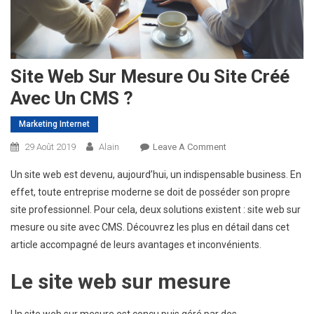
Site Web Sur Mesure Ou Site Créé
Avec Un CMS ?
Marketing Internet
On
29 Août 2019
Alain
Leave A Comment
Site
Un site web est devenu, aujourd’hui, un indispensable business. En
Web
effet, toute entreprise moderne se doit de posséder son propre
Sur
site professionnel. Pour cela, deux solutions existent : site web sur
Mesure
mesure ou site avec CMS. Découvrez les plus en détail dans cet
Ou
Site
article accompagné de leurs avantages et inconvénients.
Créé
Le site web sur mesure
Avec
Un
CMS
Un site web sur mesure est conçu puis géré par des