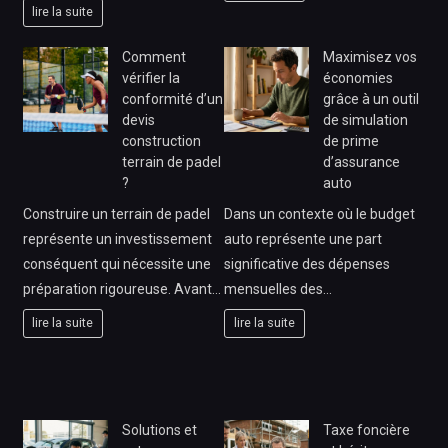
lire la suite
Comment
Maximisez vos
vérifier la
économies
conformité d’un
grâce à un outil
devis
de simulation
construction
de prime
terrain de padel
d’assurance
?
auto
Construire un terrain de padel
Dans un contexte où le budget
représente un investissement
auto représente une part
conséquent qui nécessite une
significative des dépenses
préparation rigoureuse. Avant…
mensuelles des…
lire la suite
lire la suite
Solutions et
Taxe foncière