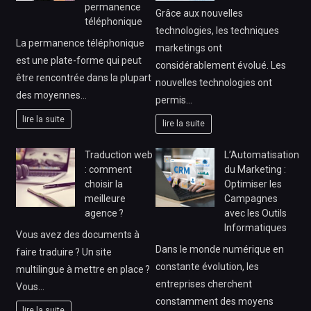
permanence
Grâce aux nouvelles
téléphonique
technologies, les techniques
La permanence téléphonique
marketings ont
est une plate-forme qui peut
considérablement évolué. Les
être rencontrée dans la plupart
nouvelles technologies ont
des moyennes…
permis…
lire la suite
lire la suite
Traduction web
L’Automatisation
: comment
du Marketing :
choisir la
Optimiser les
meilleure
Campagnes
agence ?
avec les Outils
Informatiques
Vous avez des documents à
Dans le monde numérique en
faire traduire ? Un site
constante évolution, les
multilingue à mettre en place ?
entreprises cherchent
Vous…
constamment des moyens
lire la suite