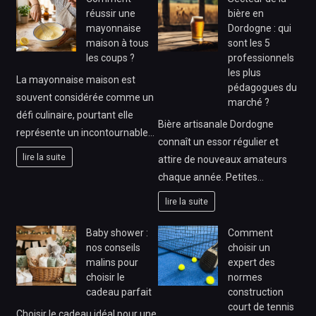
réussir une
bière en
mayonnaise
Dordogne : qui
maison à tous
sont les 5
les coups ?
professionnels
les plus
La mayonnaise maison est
pédagogues du
souvent considérée comme un
marché ?
défi culinaire, pourtant elle
Bière artisanale Dordogne
représente un incontournable…
connaît un essor régulier et
lire la suite
attire de nouveaux amateurs
chaque année. Petites…
lire la suite
Baby shower :
Comment
nos conseils
choisir un
malins pour
expert des
choisir le
normes
cadeau parfait
construction
court de tennis
Choisir le cadeau idéal pour une