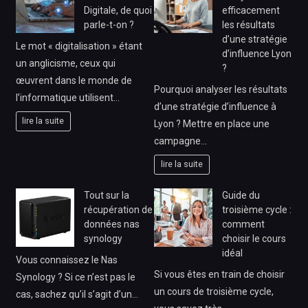
Digitale, de quoi
efficacement
parle-t-on ?
les résultats
d’une stratégie
Le mot « digitalisation » étant
d’influence Lyon
un anglicisme, ceux qui
?
œuvrent dans le monde de
Pourquoi analyser les résultats
l’informatique utilisent…
d’une stratégie d’influence à
lire la suite
Lyon ? Mettre en place une
campagne…
lire la suite
Tout sur la
Guide du
récupération de
troisième cycle :
données nas
comment
synology
choisir le cours
idéal
Vous connaissez le Nas
Si vous êtes en train de choisir
Synology ? Si ce n’est pas le
un cours de troisième cycle,
cas, sachez qu’il s’agit d’un…