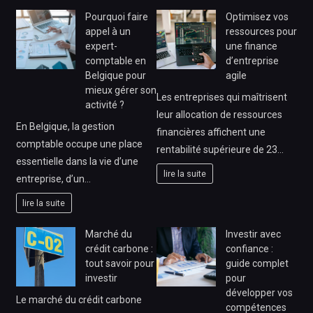
Pourquoi faire
Optimisez vos
appel à un
ressources pour
expert-
une finance
comptable en
d’entreprise
Belgique pour
agile
mieux gérer son
Les entreprises qui maîtrisent
activité ?
leur allocation de ressources
En Belgique, la gestion
financières affichent une
comptable occupe une place
rentabilité supérieure de 23…
essentielle dans la vie d’une
lire la suite
entreprise, d’un…
lire la suite
Marché du
Investir avec
crédit carbone :
confiance :
tout savoir pour
guide complet
investir
pour
développer vos
Le marché du crédit carbone
compétences