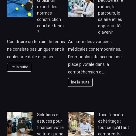
choisir un
Découvrez le
expert des
métier, le
normes
parcours, le
construction
salaire et les
court de tennis
opportunités
?
d’avenir
Construire un terrain de tennis
Au cœur des avancées
ne consiste pas uniquement à
médicales contemporaines,
couler une dalle et poser…
l’immunologiste occupe une
place pivotale dans la
lire la suite
compréhension et…
lire la suite
Solutions et
Taxe foncière
astuces pour
et héritage :
financer votre
tout ce qu’il faut
voiture quand
comprendre