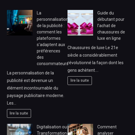
La
Guide du
personnalisation
débutant pour
de la publicité :
l’achat de
comment les
chaussures de
plateformes
luxe en ligne
s’adaptent aux
Chaussures de luxe Le 21e
préférences
siècle a considérablement
des
révolutionné la façon dont les
consommateurs
gens achètent.…
La personnalisation de la
publicité est devenue un
lire la suite
élément incontournable du
paysage publicitaire moderne.
Les…
lire la suite
Digitalisation ou
Comment
Transformation
analyser