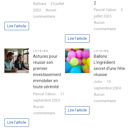
2
Barbara
25 juillet
Pascal Cabus
3
2022
Aucun
sur
juillet 2025
commentaire
3
Aucun
Lire l'article
sur
étapes
commentaire
Analyse
pour
Lire l'article
approfo
exprimer
de
votre
LOISIRS
LOISIRS
l’expéri
passion
Astuces pour
Ballons :
utilisate
dans
réussir son
L’ingrédient
avec
votre
premier
secret d’une fête
le
lettre
investissement
réussie
jeu
de
immobilier en
John
19
chicken
motivation
toute sérénité
septembre 2024
road
Pascal Cabus
11
Aucun
2
septembre 2025
sur
commentaire
Aucun
Ballons
Lire l'article
sur
commentaire
:
Astuces
L’ingrédi
Lire l'article
pour
secret