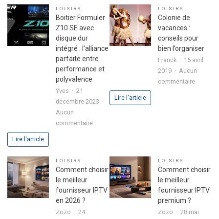
réussir
d’une
LOISIRS
LOISIRS
son
fête
Boitier Formuler
Colonie de
premier
réussie
Z10 SE avec
vacances :
investissement
disque dur
conseils pour
immobilier
intégré : l’alliance
bien l’organiser
en
parfaite entre
Franck
15 avril
toute
performance et
2019
Aucun
sérénité
polyvalence
sur
commentaire
Yves
21
Colonie
Lire l'article
décembre 2023
de
Aucun
vacance
sur
commentaire
:
Boitier
conseils
Lire l'article
Formuler
pour
Z10
bien
LOISIRS
LOISIRS
SE
l’organis
Comment choisir
Comment choisir
avec
le meilleur
le meilleur
disque
fournisseur IPTV
fournisseur IPTV
dur
en 2026 ?
premium ?
intégré
Zozo
24
Zozo
28 mai