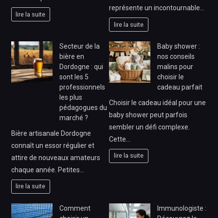
représente un incontournable…
lire la suite
lire la suite
Secteur de la
Baby shower :
bière en
nos conseils
Dordogne : qui
malins pour
sont les 5
choisir le
professionnels
cadeau parfait
les plus
Choisir le cadeau idéal pour une
pédagogues du
baby shower peut parfois
marché ?
sembler un défi complexe.
Bière artisanale Dordogne
Cette…
connaît un essor régulier et
lire la suite
attire de nouveaux amateurs
chaque année. Petites…
lire la suite
Comment
Immunologiste :