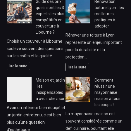
Guide des prix :
Renovation
quels sont les 3
toiture Lyon : les
experts les plus
meilleures
compétitifs en
pratiques à
couverture à
adopter
Libourne ?
Rénover une toiture à Lyon
Choisir un couvreur à Libourne
représente un enjeu important
soulève souvent des questions
pour la durabilité et la
sur les coûts et la qualité…
protection…
lire la suite
lire la suite
Maison et jardin
Comment
: les
réussir une
indispensables
mayonnaise
à avoir chez soi
maison à tous
les coups ?
Avoir un intérieur bien équipé et
La mayonnaise maison est
un jardin entretenu, c’est bien
souvent considérée comme un
plus qu’une question
défi culinaire, pourtant elle
d’esthétique…