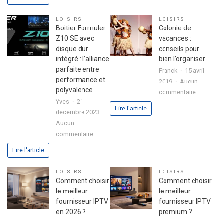
pour
secret
réussir
d’une
LOISIRS
LOISIRS
son
fête
Boitier Formuler
Colonie de
premier
réussie
Z10 SE avec
vacances :
investissement
disque dur
conseils pour
immobilier
intégré : l’alliance
bien l’organiser
en
parfaite entre
Franck
15 avril
toute
performance et
2019
Aucun
sérénité
polyvalence
sur
commentaire
Yves
21
Colonie
Lire l'article
décembre 2023
de
Aucun
vacance
sur
commentaire
:
Boitier
conseils
Lire l'article
Formuler
pour
Z10
bien
LOISIRS
LOISIRS
SE
l’organis
Comment choisir
Comment choisir
avec
le meilleur
le meilleur
disque
fournisseur IPTV
fournisseur IPTV
dur
en 2026 ?
premium ?
intégré