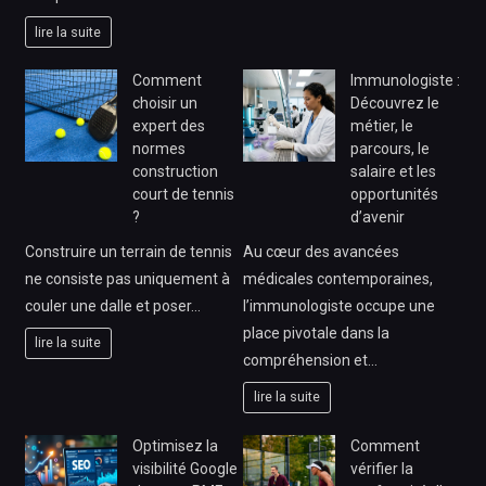
lire la suite
Comment
Immunologiste :
choisir un
Découvrez le
expert des
métier, le
normes
parcours, le
construction
salaire et les
court de tennis
opportunités
?
d’avenir
Construire un terrain de tennis
Au cœur des avancées
ne consiste pas uniquement à
médicales contemporaines,
couler une dalle et poser…
l’immunologiste occupe une
place pivotale dans la
lire la suite
compréhension et…
lire la suite
Optimisez la
Comment
visibilité Google
vérifier la