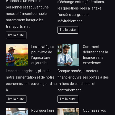
Accéder à un véhicule
s’échange entre générations,
personnel est souvent une
les questions liées à la taxe
nécessité incontournable,
foncière surgissent
notamment lorsque les
inévitablement…
transports en…
lire la suite
lire la suite
Les stratégies
Comment
pour vivre de
débuter dans la
l’agriculture
finance sans
aujourd’hui
expérience
Le secteur agricole, pilier de
Chaque année, le secteur
notre alimentation et de notre
financier ouvre ses portes à des
économie, se trouve aujourd’hui
milliers de candidats, et
à…
contrairement…
lire la suite
lire la suite
Pourquoi faire
Optimisez vos