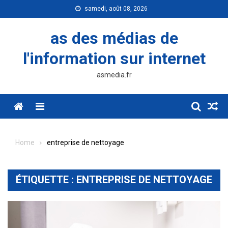
Skip
samedi, août 08, 2026
to
content
as des médias de
l'information sur internet
asmedia.fr
Menu
Home
entreprise de nettoyage
ÉTIQUETTE :
ENTREPRISE DE NETTOYAGE