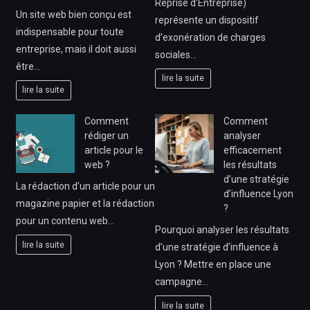
Reprise d’Entreprise)
Un site web bien conçu est
représente un dispositif
indispensable pour toute
d’exonération de charges
entreprise, mais il doit aussi
sociales…
être…
lire la suite
lire la suite
Comment
Comment
rédiger un
analyser
article pour le
efficacement
web ?
les résultats
d’une stratégie
La rédaction d’un article pour un
d’influence Lyon
magazine papier et la rédaction
?
pour un contenu web…
Pourquoi analyser les résultats
lire la suite
d’une stratégie d’influence à
Lyon ? Mettre en place une
campagne…
lire la suite