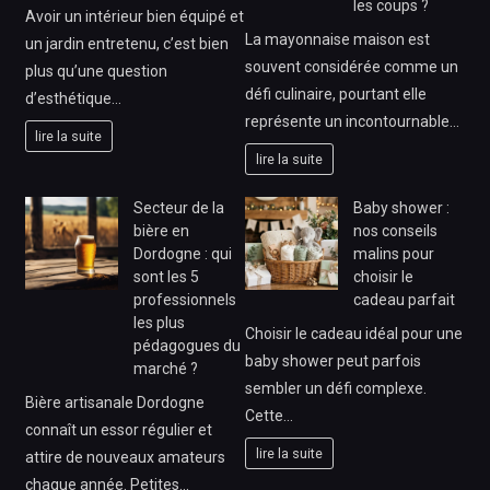
les coups ?
Avoir un intérieur bien équipé et
La mayonnaise maison est
un jardin entretenu, c’est bien
souvent considérée comme un
plus qu’une question
défi culinaire, pourtant elle
d’esthétique…
représente un incontournable…
lire la suite
lire la suite
Secteur de la
Baby shower :
bière en
nos conseils
Dordogne : qui
malins pour
sont les 5
choisir le
professionnels
cadeau parfait
les plus
Choisir le cadeau idéal pour une
pédagogues du
baby shower peut parfois
marché ?
sembler un défi complexe.
Bière artisanale Dordogne
Cette…
connaît un essor régulier et
lire la suite
attire de nouveaux amateurs
chaque année. Petites…