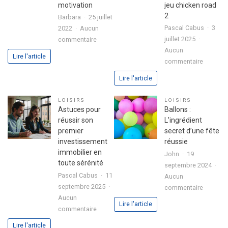
motivation
jeu chicken road
2
Barbara
25 juillet
Pascal Cabus
3
2022
Aucun
sur
juillet 2025
commentaire
3
Aucun
Lire l'article
sur
étapes
commentaire
Analyse
pour
Lire l'article
approfo
exprimer
de
votre
LOISIRS
LOISIRS
l’expéri
passion
Astuces pour
Ballons :
utilisate
dans
réussir son
L’ingrédient
avec
votre
premier
secret d’une fête
le
lettre
investissement
réussie
jeu
de
immobilier en
John
19
chicken
motivation
toute sérénité
septembre 2024
road
Pascal Cabus
11
Aucun
2
septembre 2025
sur
commentaire
Aucun
Ballons
Lire l'article
sur
commentaire
:
Astuces
L’ingrédi
Lire l'article