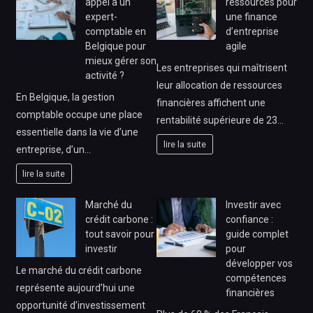
appel à un
ressources pour
expert-
une finance
comptable en
d’entreprise
Belgique pour
agile
mieux gérer son
Les entreprises qui maîtrisent
activité ?
leur allocation de ressources
En Belgique, la gestion
financières affichent une
comptable occupe une place
rentabilité supérieure de 23…
essentielle dans la vie d’une
lire la suite
entreprise, d’un…
lire la suite
Marché du
Investir avec
crédit carbone :
confiance :
tout savoir pour
guide complet
investir
pour
développer vos
Le marché du crédit carbone
compétences
représente aujourd’hui une
financières
opportunité d’investissement