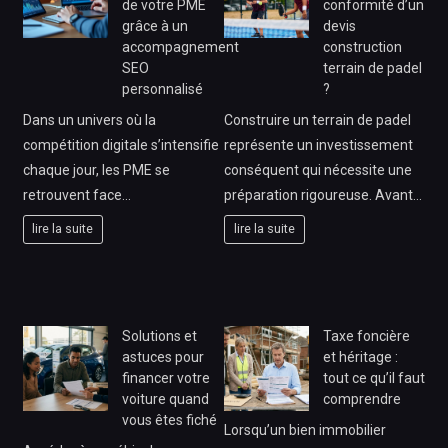
de votre PME
conformité d’un
grâce à un
devis
accompagnement
construction
SEO
terrain de padel
personnalisé
?
Dans un univers où la
Construire un terrain de padel
compétition digitale s’intensifie
représente un investissement
chaque jour, les PME se
conséquent qui nécessite une
retrouvent face…
préparation rigoureuse. Avant…
lire la suite
lire la suite
Solutions et
Taxe foncière
astuces pour
et héritage :
financer votre
tout ce qu’il faut
voiture quand
comprendre
vous êtes fiché
Lorsqu’un bien immobilier