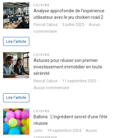
pour
LOISIRS
exprimer
Analyse approfondie de l’expérience
votre
utilisateur avec le jeu chicken road 2
passion
Pascal Cabus
3 juillet 2025
Aucun
dans
sur
commentaire
votre
Analyse
Lire l'article
lettre
approfondie
de
de
LOISIRS
motivation
l’expérience
Astuces pour réussir son premier
utilisateur
investissement immobilier en toute
avec
sérénité
le
Pascal Cabus
11 septembre 2025
jeu
sur
Aucun commentaire
chicken
Astuces
Lire l'article
road
pour
2
réussir
LOISIRS
son
Ballons : L’ingrédient secret d’une fête
premier
réussie
investissement
John
19 septembre 2024
Aucun
immobilier
sur
commentaire