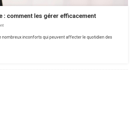
e : comment les gérer efficacement
On
nt
Les
 nombreux inconforts qui peuvent affecter le quotidien des
Divers
Inconforts
De
La
Grossesse
:
Comment
Les
Gérer
Efficacement