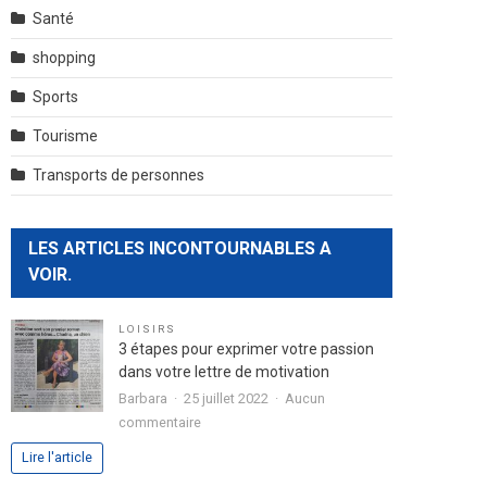
Santé
shopping
Sports
Tourisme
Transports de personnes
LES ARTICLES INCONTOURNABLES A
VOIR.
LOISIRS
3 étapes pour exprimer votre passion
dans votre lettre de motivation
Barbara
25 juillet 2022
Aucun
sur
commentaire
3
Lire l'article
étapes