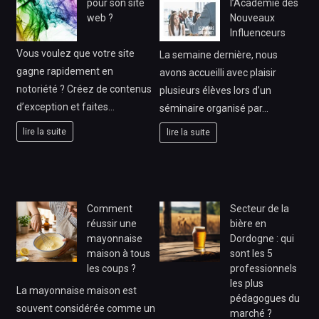
pour son site
l’Académie des
web ?
Nouveaux
Influenceurs
Vous voulez que votre site
La semaine dernière, nous
gagne rapidement en
avons accueilli avec plaisir
notoriété ? Créez de contenus
plusieurs élèves lors d’un
d’exception et faites…
séminaire organisé par…
lire la suite
lire la suite
Comment
Secteur de la
réussir une
bière en
mayonnaise
Dordogne : qui
maison à tous
sont les 5
les coups ?
professionnels
les plus
La mayonnaise maison est
pédagogues du
souvent considérée comme un
marché ?