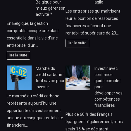
Belgique pour
agile
mieux gérer son
Les entreprises qui maîtrisent
activité ?
leur allocation de ressources
En Belgique, la gestion
financières affichent une
comptable occupe une place
rentabilité supérieure de 23…
essentielle dans la vie d’une
lire la suite
entreprise, d’un…
lire la suite
Marché du
Investir avec
crédit carbone :
confiance :
tout savoir pour
guide complet
investir
pour
développer vos
Le marché du crédit carbone
compétences
représente aujourd’hui une
financières
opportunité d’investissement
Plus de 60 % des Français
unique qui conjugue rentabilité
épargnent régulièrement, mais
financière…
seuls 15 % se déclarent