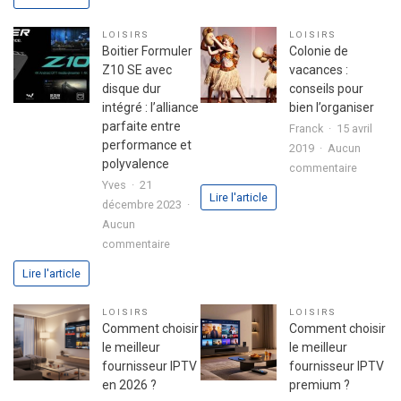
pour
secret
réussir
d’une
LOISIRS
LOISIRS
son
fête
Boitier Formuler
Colonie de
premier
réussie
Z10 SE avec
vacances :
investissement
disque dur
conseils pour
immobilier
intégré : l’alliance
bien l’organiser
en
parfaite entre
Franck
15 avril
toute
performance et
2019
Aucun
sérénité
polyvalence
sur
commentaire
Yves
21
Colonie
Lire l'article
décembre 2023
de
Aucun
vacance
sur
commentaire
:
Boitier
conseils
Lire l'article
Formuler
pour
Z10
bien
LOISIRS
LOISIRS
SE
l’organis
Comment choisir
Comment choisir
avec
le meilleur
le meilleur
disque
fournisseur IPTV
fournisseur IPTV
dur
en 2026 ?
premium ?
intégré