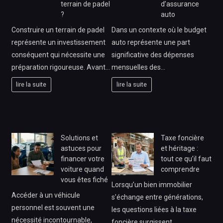
terrain de padel
d’assurance
?
auto
Construire un terrain de padel
Dans un contexte où le budget
représente un investissement
auto représente une part
conséquent qui nécessite une
significative des dépenses
préparation rigoureuse. Avant…
mensuelles des…
lire la suite
lire la suite
Solutions et
Taxe foncière
astuces pour
et héritage :
financer votre
tout ce qu’il faut
voiture quand
comprendre
vous êtes fiché
Lorsqu’un bien immobilier
Accéder à un véhicule
s’échange entre générations,
personnel est souvent une
les questions liées à la taxe
nécessité incontournable,
foncière surgissent