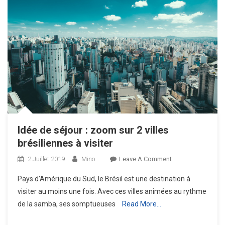
Idée de séjour : zoom sur 2 villes
brésiliennes à visiter
On
2 Juillet 2019
Mino
Leave A Comment
Idée
Pays d’Amérique du Sud, le Brésil est une destination à
De
visiter au moins une fois. Avec ces villes animées au rythme
Séjour :
de la samba, ses somptueuses
Read More…
Zoom
Sur