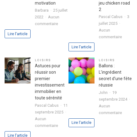
motivation
jeu chicken road
2
Barbara
25 juillet
Pascal Cabus
3
2022
Aucun
sur
juillet 2025
commentaire
3
Aucun
Lire l'article
sur
étapes
commentaire
Analyse
pour
Lire l'article
approfo
exprimer
de
votre
LOISIRS
LOISIRS
l’expéri
passion
Astuces pour
Ballons :
utilisate
dans
réussir son
L’ingrédient
avec
votre
premier
secret d’une fête
le
lettre
investissement
réussie
jeu
de
immobilier en
John
19
chicken
motivation
toute sérénité
septembre 2024
road
Pascal Cabus
11
Aucun
2
septembre 2025
sur
commentaire
Aucun
Ballons
Lire l'article
sur
commentaire
:
Astuces
L’ingrédi
Lire l'article