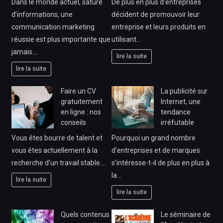
Dans le monde actuel, saturé
De plus en plus d’entreprises
d’informations, une
décident de promouvoir leur
communication marketing
entreprise et leurs produits en
réussie est plus importante que
utilisant…
jamais.…
lire la suite
lire la suite
Faire un CV
La publicité sur
gratuitement
Internet, une
en ligne : nos
tendance
conseils
irréfutable
Vous êtes bourre de talent et
Pourquoi un grand nombre
vous êtes actuellement à la
d’entreprises et de marques
recherche d’un travail stable.…
s’intéresse-t-il de plus en plus à
la…
lire la suite
lire la suite
Quels contenus
Le séminaire de