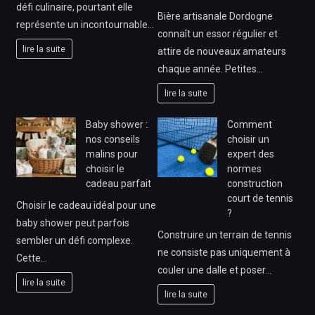
défi culinaire, pourtant elle
Bière artisanale Dordogne
représente un incontournable…
connaît un essor régulier et
lire la suite
attire de nouveaux amateurs
chaque année. Petites…
lire la suite
Baby shower :
Comment
nos conseils
choisir un
malins pour
expert des
choisir le
normes
cadeau parfait
construction
court de tennis
Choisir le cadeau idéal pour une
?
baby shower peut parfois
Construire un terrain de tennis
sembler un défi complexe.
ne consiste pas uniquement à
Cette…
couler une dalle et poser…
lire la suite
lire la suite