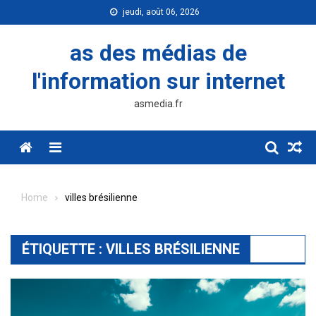
Skip
jeudi, août 06, 2026
to
content
as des médias de
l'information sur internet
asmedia.fr
Menu
Home
villes brésilienne
ÉTIQUETTE :
VILLES BRÉSILIENNE