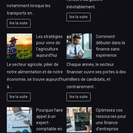
notamment lorsque les
inévitablement…
transports en…
lire la suite
lire la suite
Les stratégies
Comment
pour vivre de
débuter dans la
l’agriculture
finance sans
aujourd’hui
expérience
Le secteur agricole, pilier de
Chaque année, le secteur
notre alimentation et de notre
financier ouvre ses portes à des
économie, se trouve aujourd’hui
milliers de candidats, et
à…
contrairement…
lire la suite
lire la suite
Pourquoi faire
Optimisez vos
appel à un
ressources pour
expert-
une finance
comptable en
d’entreprise