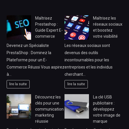
Maîtrisez
Maîtrisez les
Prestashop :
réseaux sociaux
Guide Expert E-
et boostez
commerce
votre visibilité
Devenez un Spécialiste
Les réseaux sociaux sont
PrestaShop : Dominez la
devenus des outils
Plateforme pour un E-
incontournables pour les
Commerce Réussi Vous aspirez
entreprises et les individus
à…
cherchant…
lire la suite
lire la suite
Découvrez les
La clé USB
clés pour une
publicitaire :
communication
développez
marketing
votre image de
réussie
marque