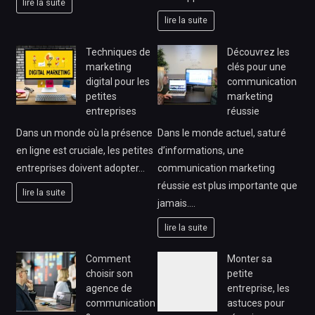
lire la suite
lire la suite
Techniques de
Découvrez les
marketing
clés pour une
digital pour les
communication
petites
marketing
entreprises
réussie
Dans un monde où la présence
Dans le monde actuel, saturé
en ligne est cruciale, les petites
d’informations, une
entreprises doivent adopter…
communication marketing
réussie est plus importante que
lire la suite
jamais.…
lire la suite
Comment
Monter sa
choisir son
petite
agence de
entreprise, les
communication
astuces pour