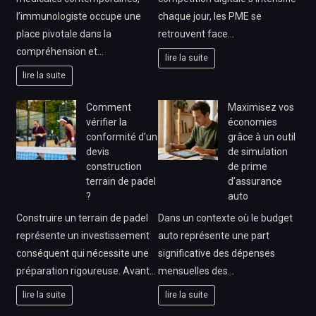
l’immunologiste occupe une
chaque jour, les PME se
place pivotale dans la
retrouvent face…
compréhension et…
lire la suite
lire la suite
Comment
Maximisez vos
vérifier la
économies
conformité d’un
grâce à un outil
devis
de simulation
construction
de prime
terrain de padel
d’assurance
?
auto
Construire un terrain de padel
Dans un contexte où le budget
représente un investissement
auto représente une part
conséquent qui nécessite une
significative des dépenses
préparation rigoureuse. Avant…
mensuelles des…
lire la suite
lire la suite