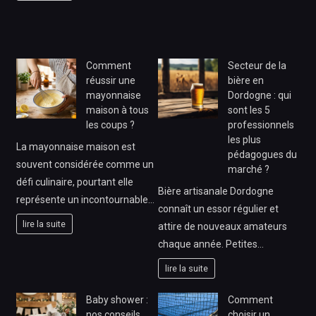
Comment
Secteur de la
réussir une
bière en
mayonnaise
Dordogne : qui
maison à tous
sont les 5
les coups ?
professionnels
les plus
La mayonnaise maison est
pédagogues du
souvent considérée comme un
marché ?
défi culinaire, pourtant elle
Bière artisanale Dordogne
représente un incontournable…
connaît un essor régulier et
lire la suite
attire de nouveaux amateurs
chaque année. Petites…
lire la suite
Baby shower :
Comment
nos conseils
choisir un