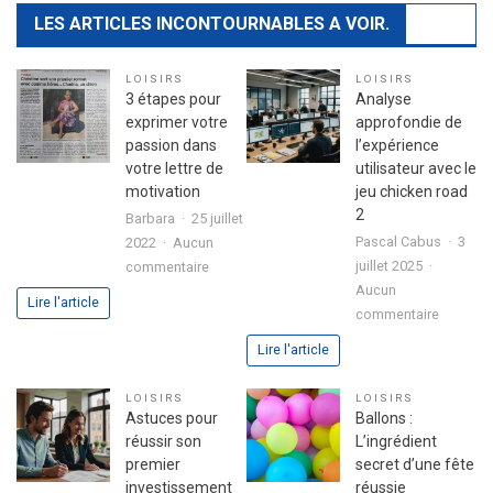
LES ARTICLES INCONTOURNABLES A VOIR.
LOISIRS
LOISIRS
3 étapes pour
Analyse
exprimer votre
approfondie de
passion dans
l’expérience
votre lettre de
utilisateur avec le
motivation
jeu chicken road
2
Barbara
25 juillet
Pascal Cabus
3
2022
Aucun
sur
juillet 2025
commentaire
3
Aucun
Lire l'article
sur
étapes
commentaire
Analyse
pour
Lire l'article
approfo
exprimer
de
votre
LOISIRS
LOISIRS
l’expéri
passion
Astuces pour
Ballons :
utilisate
dans
réussir son
L’ingrédient
avec
votre
premier
secret d’une fête
le
lettre
investissement
réussie