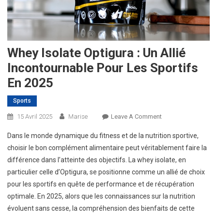
Whey Isolate Optigura : Un Allié
Incontournable Pour Les Sportifs
En 2025
Sports
On
15 Avril 2025
Marise
Leave A Comment
Whey
Dans le monde dynamique du fitness et de la nutrition sportive,
Isolate
choisir le bon complément alimentaire peut véritablement faire la
Optigura
différence dans l’atteinte des objectifs. La whey isolate, en
:
particulier celle d’Optigura, se positionne comme un allié de choix
Un
Allié
pour les sportifs en quête de performance et de récupération
Incontournable
optimale. En 2025, alors que les connaissances sur la nutrition
Pour
évoluent sans cesse, la compréhension des bienfaits de cette
Les