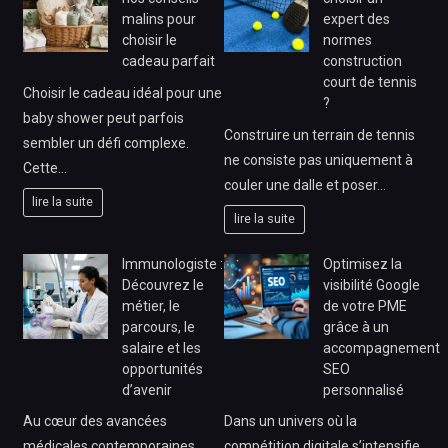
malins pour
expert des
choisir le
normes
cadeau parfait
construction
court de tennis
Choisir le cadeau idéal pour une
?
baby shower peut parfois
Construire un terrain de tennis
sembler un défi complexe.
ne consiste pas uniquement à
Cette…
couler une dalle et poser…
lire la suite
lire la suite
Immunologiste :
Optimisez la
Découvrez le
visibilité Google
métier, le
de votre PME
parcours, le
grâce à un
salaire et les
accompagnement
opportunités
SEO
d’avenir
personnalisé
Au cœur des avancées
Dans un univers où la
médicales contemporaines,
compétition digitale s’intensifie