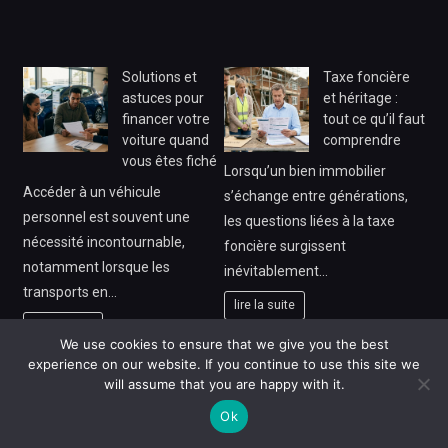
Solutions et
Taxe foncière
astuces pour
et héritage :
financer votre
tout ce qu’il faut
voiture quand
comprendre
vous êtes fiché
Lorsqu’un bien immobilier
Accéder à un véhicule
s’échange entre générations,
personnel est souvent une
les questions liées à la taxe
nécessité incontournable,
foncière surgissent
notamment lorsque les
inévitablement…
transports en…
lire la suite
lire la suite
We use cookies to ensure that we give you the best
experience on our website. If you continue to use this site we
Les stratégies
Comment
will assume that you are happy with it.
pour vivre de
débuter dans la
l’agriculture
finance sans
Ok
aujourd’hui
expérience