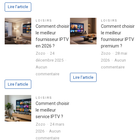
Boitier
conseils
Lire l'article
Formuler
pour
Z10
bien
LOISIRS
LOISIRS
SE
l’organis
Comment choisir
Comment choisir
avec
le meilleur
le meilleur
disque
fournisseur IPTV
fournisseur IPTV
dur
en 2026 ?
premium ?
intégré
Zozo
24
Zozo
28 mai
:
décembre 2025
2026
Aucun
l’alliance
sur
Aucun
commentaire
parfaite
sur
Commen
commentaire
Lire l'article
entre
Comment
choisir
Lire l'article
performance
choisir
le
et
le
meilleur
LOISIRS
polyvalence
meilleur
fourniss
Comment choisir
fournisseur
IPTV
le meilleur
IPTV
premium
service IPTV ?
en
?
Zozo
24 mars
2026
2026
Aucun
?
sur
commentaire