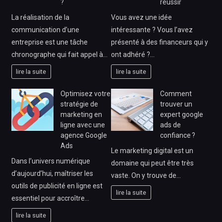
?
réussir
La réalisation de la
Vous avez une idée
communication d’une
intéressante ? Vous l’avez
entreprise est une tâche
présenté à des financeurs qui y
chronographe qui fait appel à…
ont adhéré ?…
lire la suite
lire la suite
Optimisez votre
Comment
stratégie de
trouver un
marketing en
expert google
ligne avec une
ads de
agence Google
confiance ?
Ads
Le marketing digital est un
Dans l’univers numérique
domaine qui peut être très
d’aujourd’hui, maîtriser les
vaste. On y trouve de…
outils de publicité en ligne est
lire la suite
essentiel pour accroître…
lire la suite