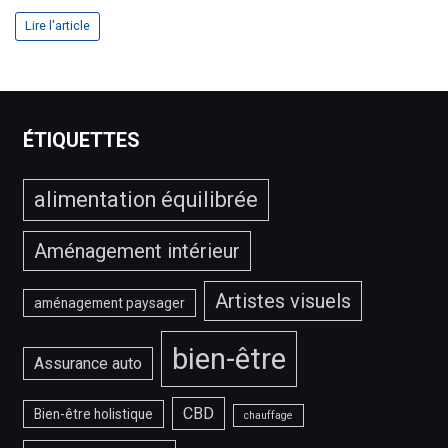
Comment
Lire l'article
choisir
le
meilleur
service
IPTV
ÉTIQUETTES
?
alimentation équilibrée
Aménagement intérieur
Artistes visuels
aménagement paysager
bien-être
Assurance auto
CBD
Bien-être holistique
chauffage