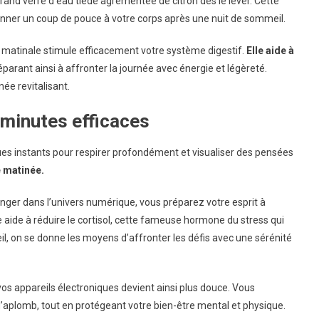
nd verre d’eau tiède agrémentée de citron dès le lever. Cette
donner un coup de pouce à votre corps après une nuit de sommeil.
ue matinale stimule efficacement votre système digestif.
Elle aide à
arant ainsi à affronter la journée avec énergie et légèreté.
ée revitalisant.
 minutes efficaces
s instants pour respirer profondément et visualiser des pensées
e matinée.
nger dans l’univers numérique, vous préparez votre esprit à
e aide à réduire le cortisol, cette fameuse hormone du stress qui
veil, on se donne les moyens d’affronter les défis avec une sérénité
e vos appareils électroniques devient ainsi plus douce. Vous
’aplomb, tout en protégeant votre bien-être mental et physique.