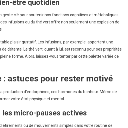
ien-être quotidien
n geste clé pour soutenir nos fonctions cognitives et métaboliques.
 des infusions ou du thé vert offre non seulement une explosion de
s.
able plaisir gustatif. Les infusions, par exemple, apportent une
e détente. Le thé vert, quant à lui, est reconnu pour ses propriétés
leine forme. Alors, laissez-vous tenter par cette palette variée de
e : astuces pour rester motivé
 la production d’endorphines, ces hormones du bonheur. Même de
ormer votre état physique et mental.
c les micro-pauses actives
 d’étirements ou de mouvements simples dans votre routine de