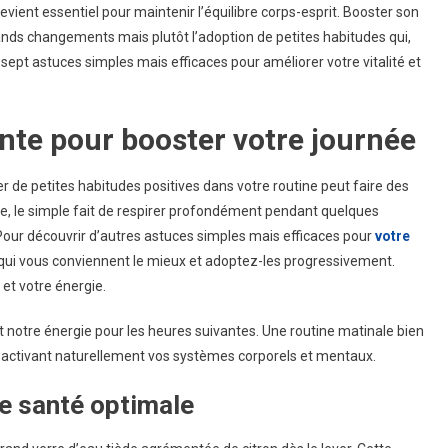
evient essentiel pour maintenir l’équilibre corps-esprit. Booster son
Astuces
ds changements mais plutôt l’adoption de petites habitudes qui,
Pour
ept astuces simples mais efficaces pour améliorer votre vitalité et
Booster
Votre
Bien-
nte pour booster votre journée
Être
Quotidien
er de petites habitudes positives dans votre routine peut faire des
le, le simple fait de respirer profondément pendant quelques
. Pour découvrir d’autres astuces simples mais efficaces pour
votre
 qui vous conviennent le mieux et adoptez-les progressivement.
et votre énergie.
 notre énergie pour les heures suivantes. Une routine matinale bien
n activant naturellement vos systèmes corporels et mentaux.
ne santé optimale