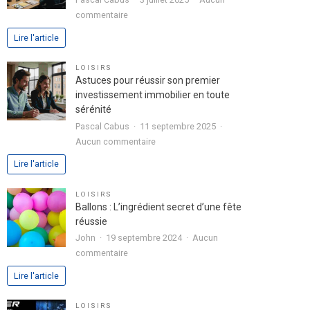
dans
sur
commentaire
votre
Analyse
Lire l'article
lettre
approfondie
de
de
LOISIRS
motivation
l’expérience
Astuces pour réussir son premier
utilisateur
investissement immobilier en toute
avec
sérénité
le
Pascal Cabus
11 septembre 2025
jeu
sur
Aucun commentaire
chicken
Astuces
Lire l'article
road
pour
2
réussir
LOISIRS
son
Ballons : L’ingrédient secret d’une fête
premier
réussie
investissement
John
19 septembre 2024
Aucun
immobilier
sur
commentaire
en
Ballons
Lire l'article
toute
:
sérénité
L’ingrédient
LOISIRS