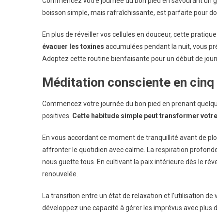
Commencez votre journée du bon pied en savourant un gra
boisson simple, mais rafraîchissante, est parfaite pour 
En plus de réveiller vos cellules en douceur, cette pratiq
évacuer les toxines
accumulées pendant la nuit, vous prép
Adoptez cette routine bienfaisante pour un début de journ
Méditation consciente en cinq
Commencez votre journée du bon pied en prenant quelque
positives.
Cette habitude simple peut transformer votr
En vous accordant ce moment de tranquillité avant de plo
affronter le quotidien avec calme. La respiration profond
nous guette tous. En cultivant la paix intérieure dès le ré
renouvelée.
La transition entre un état de relaxation et l’utilisation d
développez une capacité à gérer les imprévus avec plus d