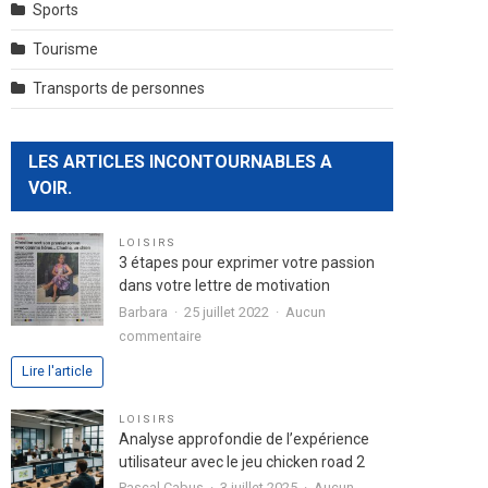
Sports
Tourisme
Transports de personnes
LES ARTICLES INCONTOURNABLES A
VOIR.
LOISIRS
3 étapes pour exprimer votre passion
dans votre lettre de motivation
Barbara
25 juillet 2022
Aucun
sur
commentaire
3
Lire l'article
étapes
pour
LOISIRS
exprimer
Analyse approfondie de l’expérience
votre
utilisateur avec le jeu chicken road 2
passion
Pascal Cabus
3 juillet 2025
Aucun