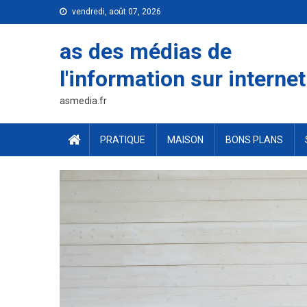
Skip
vendredi, août 07, 2026
to
content
as des médias de
l'information sur internet
asmedia.fr
PRATIQUE
MAISON
BONS PLANS