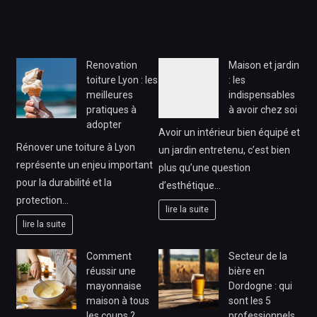
Renovation
Maison et jardin
toiture Lyon : les
: les
meilleures
indispensables
pratiques à
à avoir chez soi
adopter
Avoir un intérieur bien équipé et
Rénover une toiture à Lyon
un jardin entretenu, c’est bien
représente un enjeu important
plus qu’une question
pour la durabilité et la
d’esthétique…
protection…
lire la suite
lire la suite
Comment
Secteur de la
réussir une
bière en
mayonnaise
Dordogne : qui
maison à tous
sont les 5
les coups ?
professionnels