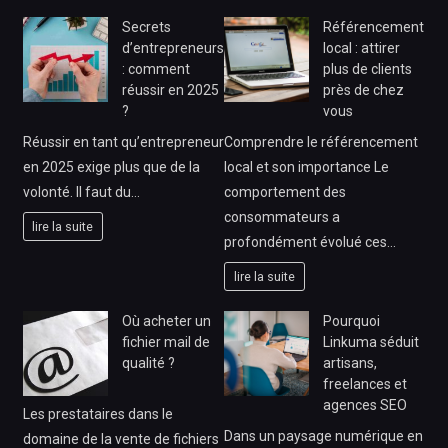
Secrets
Référencement
d’entrepreneurs
local : attirer
: comment
plus de clients
réussir en 2025
près de chez
?
vous
Réussir en tant qu’entrepreneur
Comprendre le référencement
en 2025 exige plus que de la
local et son importance Le
volonté. Il faut du…
comportement des
consommateurs a
lire la suite
profondément évolué ces…
lire la suite
Où acheter un
Pourquoi
fichier mail de
Linkuma séduit
qualité ?
artisans,
freelances et
agences SEO
Les prestataires dans le
Dans un paysage numérique en
domaine de la vente de fichiers