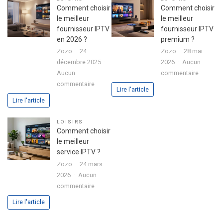
SE
l’organis
Comment choisir
Comment choisir
avec
le meilleur
le meilleur
disque
fournisseur IPTV
fournisseur IPTV
dur
en 2026 ?
premium ?
intégré
Zozo
24
Zozo
28 mai
:
décembre 2025
2026
Aucun
l’alliance
sur
Aucun
commentaire
parfaite
sur
Commen
commentaire
Lire l'article
entre
Comment
choisir
Lire l'article
performance
choisir
le
et
le
meilleur
LOISIRS
polyvalence
meilleur
fourniss
Comment choisir
fournisseur
IPTV
le meilleur
IPTV
premium
service IPTV ?
en
?
Zozo
24 mars
2026
2026
Aucun
?
sur
commentaire
Comment
Lire l'article
choisir
le