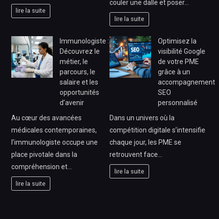
couler une dalle et poser…
lire la suite
lire la suite
Immunologiste :
Optimisez la
Découvrez le
visibilité Google
métier, le
de votre PME
parcours, le
grâce à un
salaire et les
accompagnement
opportunités
SEO
d’avenir
personnalisé
Au cœur des avancées
Dans un univers où la
médicales contemporaines,
compétition digitale s’intensifie
l’immunologiste occupe une
chaque jour, les PME se
place pivotale dans la
retrouvent face…
compréhension et…
lire la suite
lire la suite