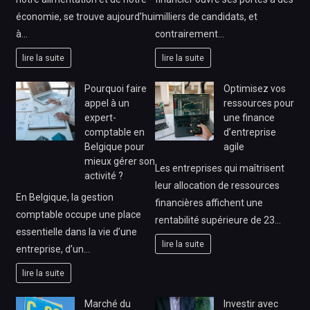
économie, se trouve aujourd’hui
milliers de candidats, et
à…
contrairement…
lire la suite
lire la suite
Pourquoi faire
Optimisez vos
appel à un
ressources pour
expert-
une finance
comptable en
d’entreprise
Belgique pour
agile
mieux gérer son
Les entreprises qui maîtrisent
activité ?
leur allocation de ressources
En Belgique, la gestion
financières affichent une
comptable occupe une place
rentabilité supérieure de 23…
essentielle dans la vie d’une
lire la suite
entreprise, d’un…
lire la suite
Marché du
Investir avec