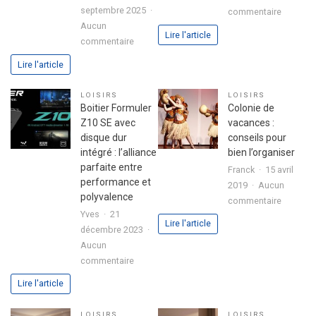
2
septembre 2025
sur
commentaire
Aucun
Ballons
Lire l'article
sur
commentaire
:
Astuces
L’ingrédi
Lire l'article
pour
secret
réussir
d’une
LOISIRS
LOISIRS
son
fête
Boitier Formuler
Colonie de
premier
réussie
Z10 SE avec
vacances :
investissement
disque dur
conseils pour
immobilier
intégré : l’alliance
bien l’organiser
en
parfaite entre
Franck
15 avril
toute
performance et
2019
Aucun
sérénité
polyvalence
sur
commentaire
Yves
21
Colonie
Lire l'article
décembre 2023
de
Aucun
vacance
sur
commentaire
:
Boitier
conseils
Lire l'article
Formuler
pour
Z10
bien
LOISIRS
LOISIRS