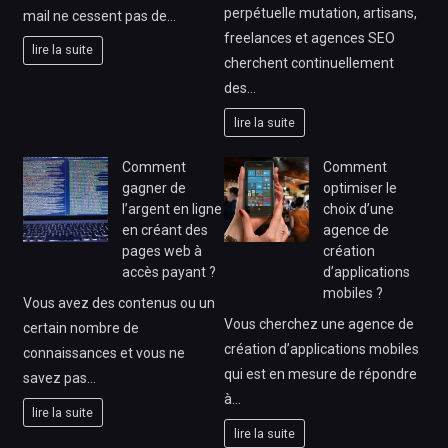
perpétuelle mutation, artisans,
mail ne cessent pas de…
freelances et agences SEO
lire la suite
cherchent continuellement
des…
lire la suite
Comment
Comment
gagner de
optimiser le
l’argent en ligne
choix d’une
en créant des
agence de
pages web à
création
accès payant ?
d’applications
mobiles ?
Vous avez des contenus ou un
Vous cherchez une agence de
certain nombre de
création d’applications mobiles
connaissances et vous ne
qui est en mesure de répondre
savez pas…
à…
lire la suite
lire la suite