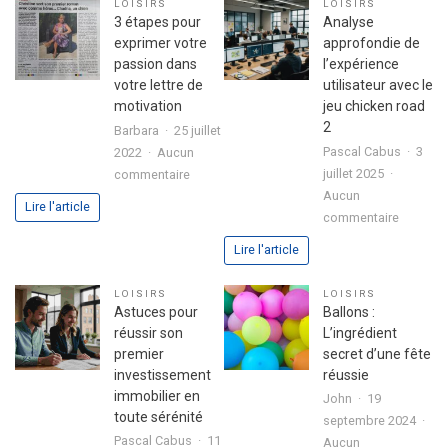
LOISIRS
LOISIRS
3 étapes pour
Analyse
exprimer votre
approfondie de
passion dans
l’expérience
votre lettre de
utilisateur avec le
motivation
jeu chicken road
2
Barbara
25 juillet
Pascal Cabus
3
2022
Aucun
sur
juillet 2025
commentaire
3
Aucun
Lire l'article
sur
étapes
commentaire
Analyse
pour
Lire l'article
approfo
exprimer
de
votre
LOISIRS
LOISIRS
l’expéri
passion
Astuces pour
Ballons :
utilisate
dans
réussir son
L’ingrédient
avec
votre
premier
secret d’une fête
le
lettre
investissement
réussie
jeu
de
immobilier en
John
19
chicken
motivation
toute sérénité
septembre 2024
road
Pascal Cabus
11
Aucun