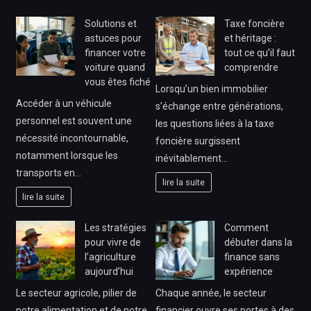
Solutions et
Taxe foncière
astuces pour
et héritage :
financer votre
tout ce qu’il faut
voiture quand
comprendre
vous êtes fiché
Lorsqu’un bien immobilier
Accéder à un véhicule
s’échange entre générations,
personnel est souvent une
les questions liées à la taxe
nécessité incontournable,
foncière surgissent
notamment lorsque les
inévitablement…
transports en…
lire la suite
lire la suite
Les stratégies
Comment
pour vivre de
débuter dans la
l’agriculture
finance sans
aujourd’hui
expérience
Le secteur agricole, pilier de
Chaque année, le secteur
notre alimentation et de notre
financier ouvre ses portes à des