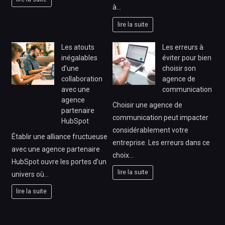
à…
lire la suite
Les atouts
Les erreurs à
inégalables
éviter pour bien
d’une
choisir son
collaboration
agence de
avec une
communication
agence
Choisir une agence de
partenaire
communication peut impacter
HubSpot
considérablement votre
Établir une alliance fructueuse
entreprise. Les erreurs dans ce
avec une agence partenaire
choix…
HubSpot ouvre les portes d’un
lire la suite
univers où…
lire la suite