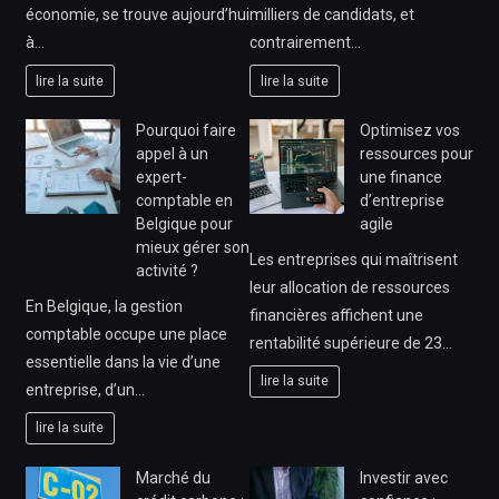
économie, se trouve aujourd’hui
milliers de candidats, et
à…
contrairement…
lire la suite
lire la suite
Pourquoi faire
Optimisez vos
appel à un
ressources pour
expert-
une finance
comptable en
d’entreprise
Belgique pour
agile
mieux gérer son
Les entreprises qui maîtrisent
activité ?
leur allocation de ressources
En Belgique, la gestion
financières affichent une
comptable occupe une place
rentabilité supérieure de 23…
essentielle dans la vie d’une
lire la suite
entreprise, d’un…
lire la suite
Marché du
Investir avec