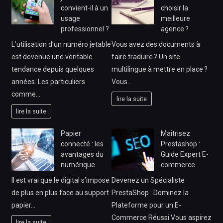
convient-il à un
choisir la
usage
meilleure
professionnel ?
agence ?
L’utilisation d’un numéro jetable
Vous avez des documents à
est devenue une véritable
faire traduire ? Un site
tendance depuis quelques
multilingue à mettre en place ?
années. Les particuliers
Vous…
comme…
lire la suite
lire la suite
Papier
Maîtrisez
connecté : les
Prestashop :
avantages du
Guide Expert E-
numérique
commerce
Il est vrai que le digital s’impose
Devenez un Spécialiste
de plus en plus face au support
PrestaShop : Dominez la
papier…
Plateforme pour un E-
Commerce Réussi Vous aspirez
lire la suite