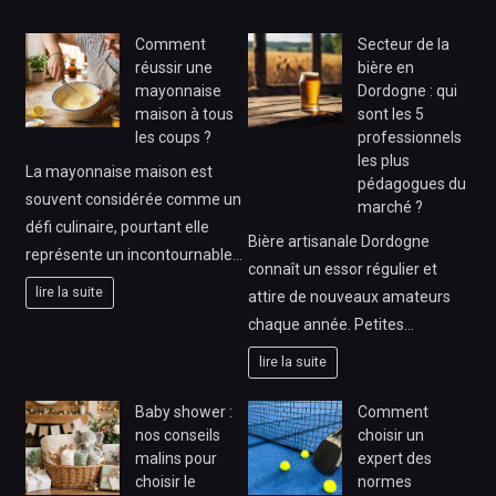
Comment
Secteur de la
réussir une
bière en
mayonnaise
Dordogne : qui
maison à tous
sont les 5
les coups ?
professionnels
les plus
La mayonnaise maison est
pédagogues du
souvent considérée comme un
marché ?
défi culinaire, pourtant elle
Bière artisanale Dordogne
représente un incontournable…
connaît un essor régulier et
lire la suite
attire de nouveaux amateurs
chaque année. Petites…
lire la suite
Baby shower :
Comment
nos conseils
choisir un
malins pour
expert des
choisir le
normes