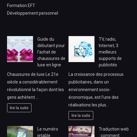
Formation EFT
Développement personnel
Guide du
TV, radio,
débutant pour
Internet, 3
l’achat de
meilleurs
chaussures de
supports de
luxe en ligne
publicités
Chaussures de luxe Le 21e
La croissance des processus
siècle a considérablement
publicitaires, dans un
révolutionné la façon dont les
environnement socio-
gens achètent.…
économique, est l’une des
réalisations les plus…
lire la suite
lire la suite
Le numéro
Traduction web
jetable
: comment