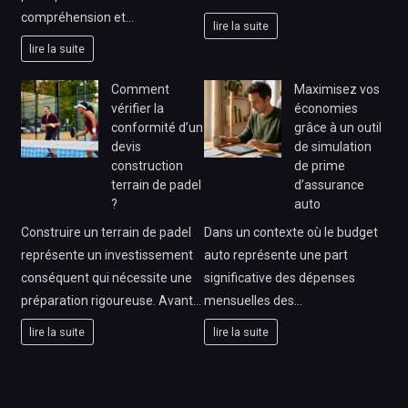
compréhension et…
lire la suite
lire la suite
Comment
Maximisez vos
vérifier la
économies
conformité d’un
grâce à un outil
devis
de simulation
construction
de prime
terrain de padel
d’assurance
?
auto
Construire un terrain de padel
Dans un contexte où le budget
représente un investissement
auto représente une part
conséquent qui nécessite une
significative des dépenses
préparation rigoureuse. Avant…
mensuelles des…
lire la suite
lire la suite