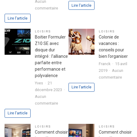
Aucun
Ballons
Lire l'article
sur
commentaire
:
Astuces
L’ingrédi
Lire l'article
pour
secret
réussir
d’une
LOISIRS
LOISIRS
son
fête
Boitier Formuler
Colonie de
premier
réussie
Z10 SE avec
vacances :
investissement
disque dur
conseils pour
immobilier
intégré : l’alliance
bien l’organiser
en
parfaite entre
Franck
15 avril
toute
performance et
2019
Aucun
sérénité
polyvalence
sur
commentaire
Yves
21
Colonie
Lire l'article
décembre 2023
de
Aucun
vacance
sur
commentaire
:
Boitier
conseils
Lire l'article
Formuler
pour
Z10
bien
LOISIRS
LOISIRS
SE
l’organis
Comment choisir
Comment choisir
avec