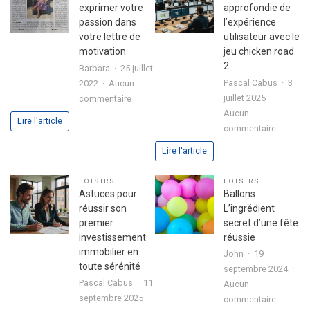
exprimer votre
approfondie de
passion dans
l’expérience
votre lettre de
utilisateur avec le
motivation
jeu chicken road
2
Barbara
25 juillet
Pascal Cabus
3
2022
Aucun
sur
juillet 2025
commentaire
3
Aucun
Lire l'article
sur
étapes
commentaire
Analyse
pour
Lire l'article
approfo
exprimer
de
votre
LOISIRS
LOISIRS
l’expéri
passion
Astuces pour
Ballons :
utilisate
dans
réussir son
L’ingrédient
avec
votre
premier
secret d’une fête
le
lettre
investissement
réussie
jeu
de
immobilier en
John
19
chicken
motivation
toute sérénité
septembre 2024
road
Pascal Cabus
11
Aucun
2
septembre 2025
sur
commentaire