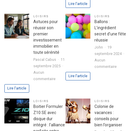
Analyse
pour
Lire l'article
approfo
exprimer
de
votre
LOISIRS
LOISIRS
l’expéri
passion
Astuces pour
Ballons :
utilisate
dans
réussir son
L’ingrédient
avec
votre
premier
secret d’une fête
le
lettre
investissement
réussie
jeu
de
immobilier en
John
19
chicken
motivation
toute sérénité
septembre 2024
road
Pascal Cabus
11
Aucun
2
septembre 2025
sur
commentaire
Aucun
Ballons
Lire l'article
sur
commentaire
:
Astuces
L’ingrédi
Lire l'article
pour
secret
réussir
d’une
LOISIRS
LOISIRS
son
fête
Boitier Formuler
Colonie de
premier
réussie
Z10 SE avec
vacances :
investissement
disque dur
conseils pour
immobilier
intégré : l’alliance
bien l’organiser
en
parfaite entre