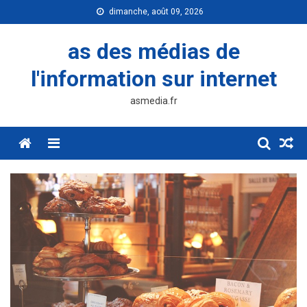
Skip
dimanche, août 09, 2026
to
content
as des médias de
l'information sur internet
asmedia.fr
Menu