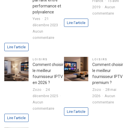
Franck
15 avril
toute
performance et
2019
Aucun
sérénité
polyvalence
sur
commentaire
Yves
21
Colonie
Lire l'article
décembre 2023
de
Aucun
vacance
sur
commentaire
:
Boitier
conseils
Lire l'article
Formuler
pour
Z10
bien
LOISIRS
LOISIRS
SE
l’organis
Comment choisir
Comment choisir
avec
le meilleur
le meilleur
disque
fournisseur IPTV
fournisseur IPTV
dur
en 2026 ?
premium ?
intégré
Zozo
24
Zozo
28 mai
:
décembre 2025
2026
Aucun
l’alliance
sur
Aucun
commentaire
parfaite
sur
Commen
commentaire
Lire l'article
entre
Comment
choisir
Lire l'article
performance
choisir
le
et
le
meilleur