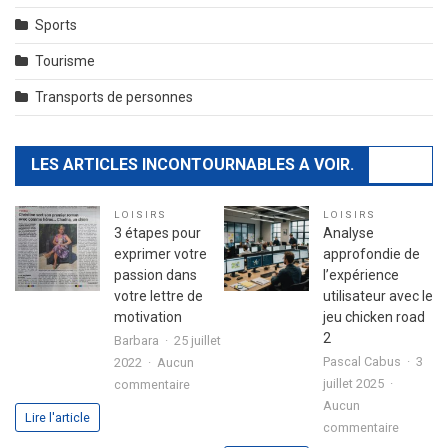
Sports
Tourisme
Transports de personnes
LES ARTICLES INCONTOURNABLES A VOIR.
LOISIRS
LOISIRS
3 étapes pour
Analyse
exprimer votre
approfondie de
passion dans
l’expérience
votre lettre de
utilisateur avec le
motivation
jeu chicken road
2
Barbara
25 juillet
Pascal Cabus
3
2022
Aucun
sur
juillet 2025
commentaire
3
Aucun
Lire l'article
sur
étapes
commentaire