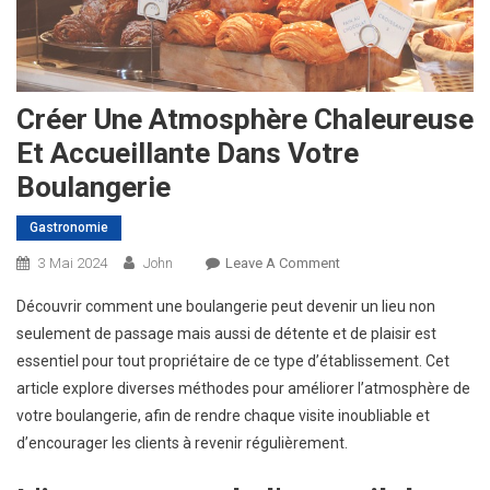
Créer Une Atmosphère Chaleureuse
Et Accueillante Dans Votre
Boulangerie
Gastronomie
On
3 Mai 2024
John
Leave A Comment
Créer
Découvrir comment une boulangerie peut devenir un lieu non
Une
seulement de passage mais aussi de détente et de plaisir est
Atmosphère
essentiel pour tout propriétaire de ce type d’établissement. Cet
Chaleureuse
article explore diverses méthodes pour améliorer l’atmosphère de
Et
Accueillante
votre boulangerie, afin de rendre chaque visite inoubliable et
Dans
d’encourager les clients à revenir régulièrement.
Votre
Boulangerie