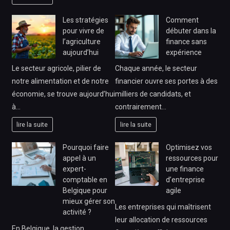
Les stratégies
Comment
pour vivre de
débuter dans la
l’agriculture
finance sans
aujourd’hui
expérience
Le secteur agricole, pilier de
Chaque année, le secteur
notre alimentation et de notre
financier ouvre ses portes à des
économie, se trouve aujourd’hui
milliers de candidats, et
à…
contrairement…
lire la suite
lire la suite
Pourquoi faire
Optimisez vos
appel à un
ressources pour
expert-
une finance
comptable en
d’entreprise
Belgique pour
agile
mieux gérer son
Les entreprises qui maîtrisent
activité ?
leur allocation de ressources
En Belgique, la gestion