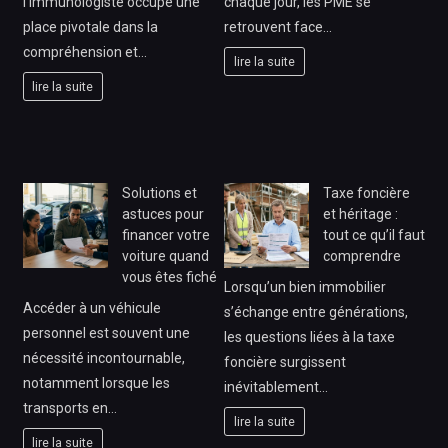
l’immunologiste occupe une
chaque jour, les PME se
place pivotale dans la
retrouvent face…
compréhension et…
lire la suite
lire la suite
Solutions et
Taxe foncière
astuces pour
et héritage :
financer votre
tout ce qu’il faut
voiture quand
comprendre
vous êtes fiché
Lorsqu’un bien immobilier
Accéder à un véhicule
s’échange entre générations,
personnel est souvent une
les questions liées à la taxe
nécessité incontournable,
foncière surgissent
notamment lorsque les
inévitablement…
transports en…
lire la suite
lire la suite