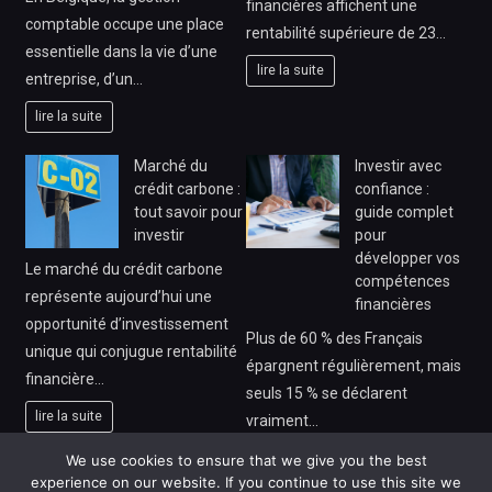
financières affichent une
comptable occupe une place
rentabilité supérieure de 23…
essentielle dans la vie d’une
lire la suite
entreprise, d’un…
lire la suite
Marché du
Investir avec
crédit carbone :
confiance :
tout savoir pour
guide complet
investir
pour
développer vos
Le marché du crédit carbone
compétences
représente aujourd’hui une
financières
opportunité d’investissement
Plus de 60 % des Français
unique qui conjugue rentabilité
épargnent régulièrement, mais
financière…
seuls 15 % se déclarent
lire la suite
vraiment…
lire la suite
We use cookies to ensure that we give you the best
experience on our website. If you continue to use this site we