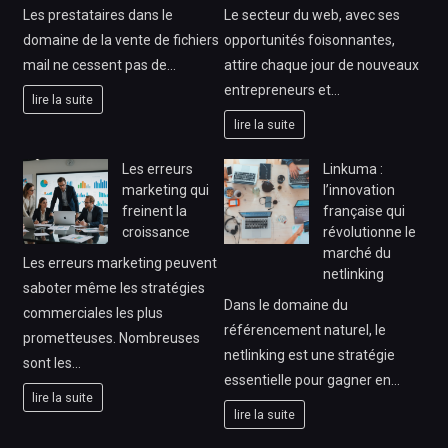
Les prestataires dans le
Le secteur du web, avec ses
domaine de la vente de fichiers
opportunités foisonnantes,
mail ne cessent pas de…
attire chaque jour de nouveaux
entrepreneurs et…
lire la suite
lire la suite
Les erreurs
Linkuma :
marketing qui
l’innovation
freinent la
française qui
croissance
révolutionne le
marché du
Les erreurs marketing peuvent
netlinking
saboter même les stratégies
Dans le domaine du
commerciales les plus
référencement naturel, le
prometteuses. Nombreuses
netlinking est une stratégie
sont les…
essentielle pour gagner en…
lire la suite
lire la suite