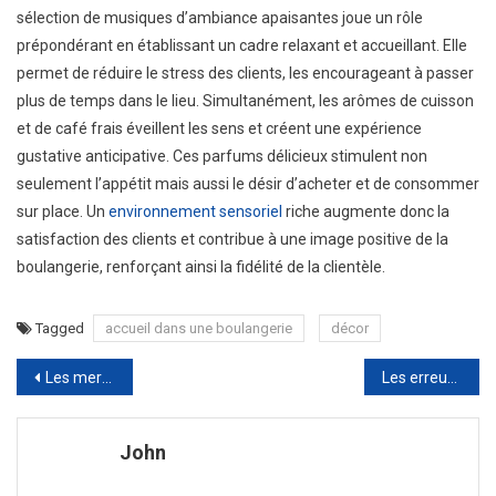
sélection de musiques d’ambiance apaisantes joue un rôle
prépondérant en établissant un cadre relaxant et accueillant. Elle
permet de réduire le stress des clients, les encourageant à passer
plus de temps dans le lieu. Simultanément, les arômes de cuisson
et de café frais éveillent les sens et créent une expérience
gustative anticipative. Ces parfums délicieux stimulent non
seulement l’appétit mais aussi le désir d’acheter et de consommer
sur place. Un
environnement sensoriel
riche augmente donc la
satisfaction des clients et contribue à une image positive de la
boulangerie, renforçant ainsi la fidélité de la clientèle.
Tagged
accueil dans une boulangerie
décor
Navigation
Les merveilles du monde : témoins intemporels de l’ingéniosité humaine
Les erreurs à éviter pour bien choisir son agence de communication
de
John
l’article