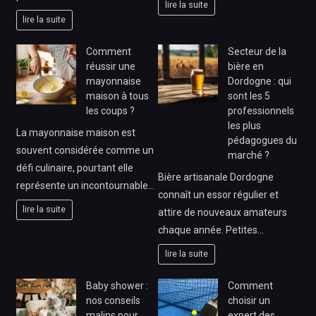
lire la suite
lire la suite
Comment
Secteur de la
réussir une
bière en
mayonnaise
Dordogne : qui
maison à tous
sont les 5
les coups ?
professionnels
les plus
La mayonnaise maison est
pédagogues du
souvent considérée comme un
marché ?
défi culinaire, pourtant elle
Bière artisanale Dordogne
représente un incontournable…
connaît un essor régulier et
lire la suite
attire de nouveaux amateurs
chaque année. Petites…
lire la suite
Baby shower :
Comment
nos conseils
choisir un
malins pour
expert des