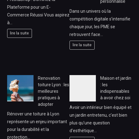
personnalisé
Plateforme pour un E-
Dans un univers où la
Commerce Réussi Vous aspirez
compétition digitale s’intensifie
à…
chaque jour, les PME se
lire la suite
retrouvent face…
lire la suite
Renovation
Maison et jardin
toiture Lyon : les
: les
meilleures
indispensables
pratiques à
à avoir chez soi
adopter
Avoir un intérieur bien équipé et
Rénover une toiture à Lyon
un jardin entretenu, c’est bien
représente un enjeu important
plus qu’une question
pour la durabilité et la
d’esthétique…
protection…