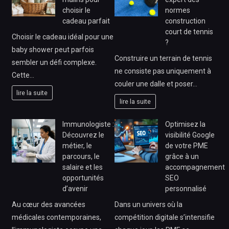
choisir le
normes
cadeau parfait
construction
court de tennis
Choisir le cadeau idéal pour une
?
baby shower peut parfois
Construire un terrain de tennis
sembler un défi complexe.
ne consiste pas uniquement à
Cette…
couler une dalle et poser…
lire la suite
lire la suite
Immunologiste :
Optimisez la
Découvrez le
visibilité Google
métier, le
de votre PME
parcours, le
grâce à un
salaire et les
accompagnement
opportunités
SEO
d’avenir
personnalisé
Au cœur des avancées
Dans un univers où la
médicales contemporaines,
compétition digitale s’intensifie