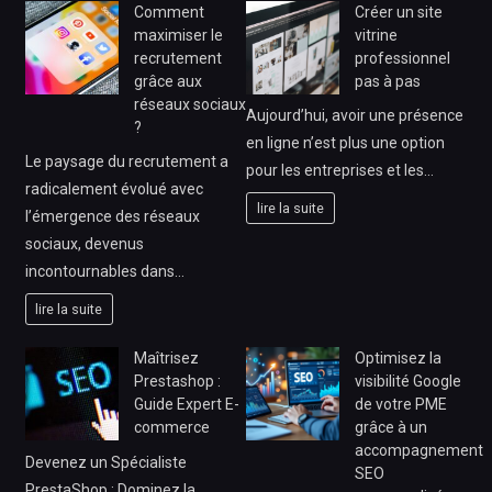
Comment
Créer un site
maximiser le
vitrine
recrutement
professionnel
grâce aux
pas à pas
réseaux sociaux
Aujourd’hui, avoir une présence
?
en ligne n’est plus une option
Le paysage du recrutement a
pour les entreprises et les…
radicalement évolué avec
lire la suite
l’émergence des réseaux
sociaux, devenus
incontournables dans…
lire la suite
Maîtrisez
Optimisez la
Prestashop :
visibilité Google
Guide Expert E-
de votre PME
commerce
grâce à un
accompagnement
Devenez un Spécialiste
SEO
PrestaShop : Dominez la