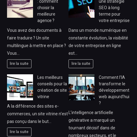
: comment
une stratégie
choisir la
SEO à long
meilleure
terme pour
agence ?
votre entreprise
Vous avez des documents à
Dans un monde numérique en
faire traduire ? Un site
constante évolution, la visibilité
multilingue à mettre en place ?
de votre entreprise en ligne
Vous…
est…
lire la suite
lire la suite
Les meilleurs
Comment l’IA
conseils pour la
transforme le
création de site
développement
vitrine
web aujourd’hui
?
A la différence des sites e-
L’intelligence artificielle
commerces, un site vitrine n’est
générative a marqué un
pas conçu dans le but…
tournant décisif dans de
lire la suite
nombreux secteurs, et le