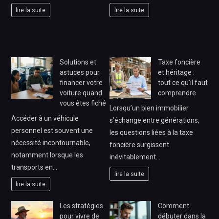
lire la suite
lire la suite
Solutions et
Taxe foncière
astuces pour
et héritage :
financer votre
tout ce qu’il faut
voiture quand
comprendre
vous êtes fiché
Lorsqu’un bien immobilier
Accéder à un véhicule
s’échange entre générations,
personnel est souvent une
les questions liées à la taxe
nécessité incontournable,
foncière surgissent
notamment lorsque les
inévitablement…
transports en…
lire la suite
lire la suite
Les stratégies
Comment
pour vivre de
débuter dans la