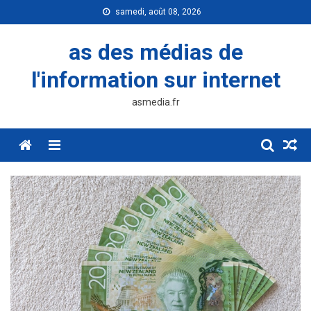
Skip
samedi, août 08, 2026
to
content
as des médias de
l'information sur internet
asmedia.fr
Menu