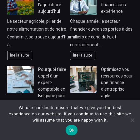
l’agriculture
finance sans
aujourd’hui
expérience
Le secteur agricole, pilier de
Chaque année, le secteur
notre alimentation et de notre
financier ouvre ses portes à des
économie, se trouve aujourd’hui
milliers de candidats, et
à…
contrairement…
lire la suite
lire la suite
Pourquoi faire
Optimisez vos
appel à un
ressources pour
expert-
une finance
comptable en
d’entreprise
Belgique pour
agile
mieux gérer son
Les entreprises qui maîtrisent
We use cookies to ensure that we give you the best
activité ?
leur allocation de ressources
experience on our website. If you continue to use this site we
En Belgique, la gestion
will assume that you are happy with it.
financières affichent une
comptable occupe une place
rentabilité supérieure de 23…
Ok
essentielle dans la vie d’une
lire la suite