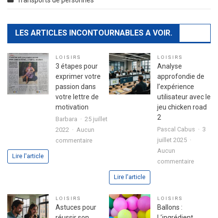
Transports de personnes
LES ARTICLES INCONTOURNABLES A VOIR.
LOISIRS
LOISIRS
3 étapes pour
Analyse
exprimer votre
approfondie de
passion dans
l’expérience
votre lettre de
utilisateur avec le
motivation
jeu chicken road
2
Barbara
25 juillet
Pascal Cabus
3
2022
Aucun
sur
juillet 2025
commentaire
3
Aucun
Lire l'article
sur
étapes
commentaire
Analyse
pour
Lire l'article
approfo
exprimer
de
votre
LOISIRS
LOISIRS
l’expéri
passion
Astuces pour
Ballons :
utilisate
dans
réussir son
L’ingrédient