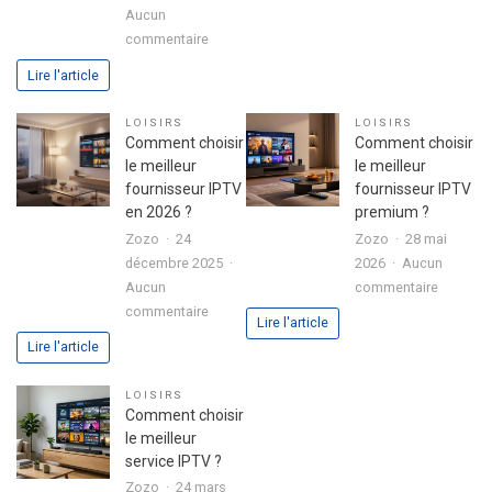
Aucun
vacance
sur
commentaire
:
Boitier
conseils
Lire l'article
Formuler
pour
Z10
bien
LOISIRS
LOISIRS
SE
l’organis
Comment choisir
Comment choisir
avec
le meilleur
le meilleur
disque
fournisseur IPTV
fournisseur IPTV
dur
en 2026 ?
premium ?
intégré
Zozo
24
Zozo
28 mai
:
décembre 2025
2026
Aucun
l’alliance
sur
Aucun
commentaire
parfaite
sur
Commen
commentaire
Lire l'article
entre
Comment
choisir
Lire l'article
performance
choisir
le
et
le
meilleur
LOISIRS
polyvalence
meilleur
fourniss
Comment choisir
fournisseur
IPTV
le meilleur
IPTV
premium
service IPTV ?
en
?
Zozo
24 mars