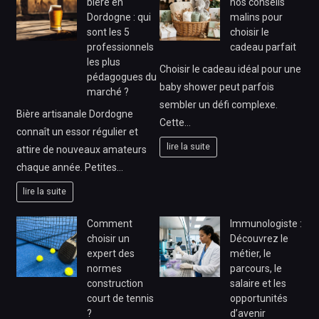
bière en
nos conseils
Dordogne : qui
malins pour
sont les 5
choisir le
professionnels
cadeau parfait
les plus
Choisir le cadeau idéal pour une
pédagogues du
baby shower peut parfois
marché ?
sembler un défi complexe.
Bière artisanale Dordogne
Cette…
connaît un essor régulier et
lire la suite
attire de nouveaux amateurs
chaque année. Petites…
lire la suite
Comment
Immunologiste :
choisir un
Découvrez le
expert des
métier, le
normes
parcours, le
construction
salaire et les
court de tennis
opportunités
?
d’avenir