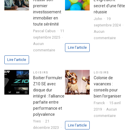
avec
votre
premier
secret d’une fête
le
lettre
investissement
réussie
jeu
de
immobilier en
John
19
chicken
motivation
toute sérénité
septembre 2024
road
Pascal Cabus
11
Aucun
2
septembre 2025
sur
commentaire
Aucun
Ballons
Lire l'article
sur
commentaire
:
Astuces
L’ingrédi
Lire l'article
pour
secret
réussir
d’une
LOISIRS
LOISIRS
son
fête
Boitier Formuler
Colonie de
premier
réussie
Z10 SE avec
vacances :
investissement
disque dur
conseils pour
immobilier
intégré : l’alliance
bien l’organiser
en
parfaite entre
Franck
15 avril
toute
performance et
2019
Aucun
sérénité
polyvalence
sur
commentaire
Yves
21
Colonie
Lire l'article
décembre 2023
de