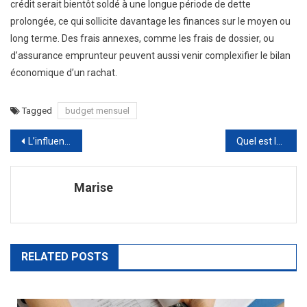
crédit serait bientôt soldé à une longue période de dette
prolongée, ce qui sollicite davantage les finances sur le moyen ou
long terme. Des frais annexes, comme les frais de dossier, ou
d’assurance emprunteur peuvent aussi venir complexifier le bilan
économique d’un rachat.
Tagged
budget mensuel
Navigation
L’influence révolutionnaire de la technologie GPS sur le secteur du transport
Quel est le type de société le plus facile à créer ?
de
Marise
l’article
RELATED POSTS