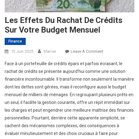
Les Effets Du Rachat De Crédits
Sur Votre Budget Mensuel
Finance
On
13 Juin 2025
Marise
Leave A Comment
Les
Face à un portefeuille de crédits épars et parfois écrasant, le
Effets
rachat de crédits se présente aujourd’hui comme une solution
Du
financière incontournable. Il transforme non seulement la manière
Rachat
dont les dettes sont gérées, mais il reconfigure aussi le budget
De
Crédits
mensuel de milliers de ménages. En regroupant plusieurs prêts en
Sur
un seul, il facilite la gestion courante, offre un répit immédiat sur
Votre
les charges et peut engendrer une meilleure maîtrise des finances
Budget
personnelles. Pourtant, derrière cette apparente simplicité, se
Mensuel
cachent des mécanismes complexes, des conséquences à
évaluer minutieusement et des choix cruciaux à faire pour