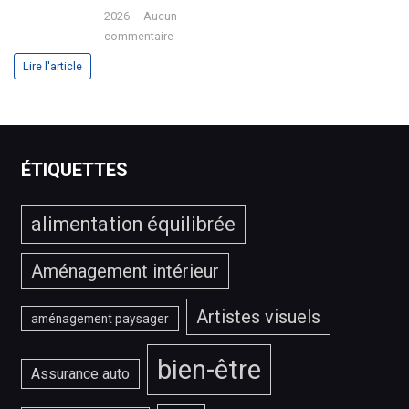
2026
2026
Aucun
?
sur
commentaire
Comment
Lire l'article
choisir
le
meilleur
service
IPTV
ÉTIQUETTES
?
alimentation équilibrée
Aménagement intérieur
Artistes visuels
aménagement paysager
bien-être
Assurance auto