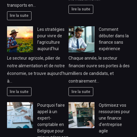
transports en…
lire la suite
lire la suite
Les stratégies
Comment
pour vivre de
débuter dans la
l’agriculture
finance sans
aujourd’hui
expérience
Le secteur agricole, pilier de
Chaque année, le secteur
notre alimentation et de notre
financier ouvre ses portes à des
économie, se trouve aujourd’hui
milliers de candidats, et
à…
contrairement…
lire la suite
lire la suite
Pourquoi faire
Optimisez vos
appel à un
ressources pour
expert-
une finance
comptable en
d’entreprise
Belgique pour
agile