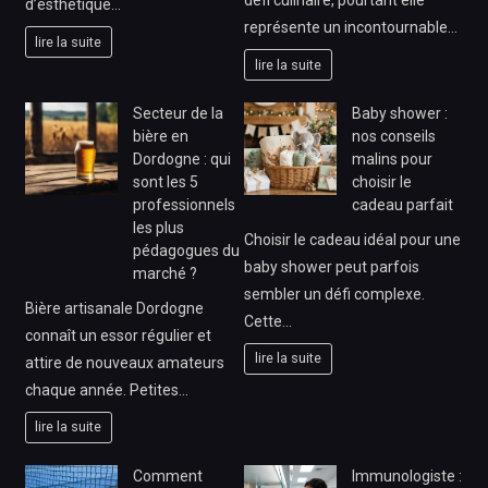
défi culinaire, pourtant elle
d’esthétique…
représente un incontournable…
lire la suite
lire la suite
Secteur de la
Baby shower :
bière en
nos conseils
Dordogne : qui
malins pour
sont les 5
choisir le
professionnels
cadeau parfait
les plus
Choisir le cadeau idéal pour une
pédagogues du
baby shower peut parfois
marché ?
sembler un défi complexe.
Bière artisanale Dordogne
Cette…
connaît un essor régulier et
lire la suite
attire de nouveaux amateurs
chaque année. Petites…
lire la suite
Comment
Immunologiste :