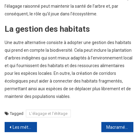
l’élagage raisonné peut maintenir la santé de l’arbre et, par
conséquent, le rôle qu’il joue dans l’écosystème.
La gestion des habitats
Une autre alternative consiste à adopter une gestion des habitats
qui prend en compte la biodiversité. Cela peut inclure la plantation
d’arbres indigènes qui sont mieux adaptés à l’environnement local
et qui fournissent des habitats et des ressources alimentaires
pour les espèces locales. En outre, la création de corridors
écologiques peut aider à connecter des habitats fragmentés,
permettant ainsi aux espèces de se déplacer plus librement et de
maintenir des populations viables.
Tagged
L'élagage et l'étêtage
Navigation
Les méthodes d’élagage pour les arbres à risque
Macramé et spiritualité : Le pouvoir des attrape-rêves dans votre décoration