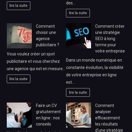
des…
lire la suite
lire la suite
Comment
Comment créer
choisir une
une stratégie
agence
SEO à long
publicitaire ?
terme pour
votre entreprise
Vous voulez créer un spot
Dans un monde numérique en
publicitaire et vous cherchez
constante évolution, la visibilité
une agence qui est en mesure…
de votre entreprise en ligne
lire la suite
est…
lire la suite
Faire un CV
Comment
gratuitement
analyser
en ligne : nos
efficacement
conseils
les résultats
d’une stratégie