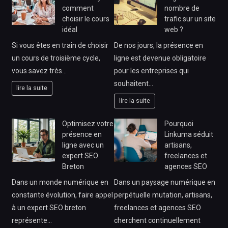
comment
nombre de
choisir le cours
trafic sur un site
idéal
web ?
Si vous êtes en train de choisir
De nos jours, la présence en
un cours de troisième cycle,
ligne est devenue obligatoire
vous savez très…
pour les entreprises qui
souhaitent…
lire la suite
lire la suite
Optimisez votre
Pourquoi
présence en
Linkuma séduit
ligne avec un
artisans,
expert SEO
freelances et
Breton
agences SEO
Dans un monde numérique en
Dans un paysage numérique en
constante évolution, faire appel
perpétuelle mutation, artisans,
à un expert SEO breton
freelances et agences SEO
représente…
cherchent continuellement