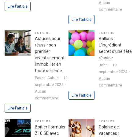
3
Aucun
Lire l'article
sur
étapes
commentaire
Analyse
pour
Lire l'article
approfo
exprimer
de
votre
LOISIRS
LOISIRS
l’expéri
passion
Astuces pour
Ballons :
utilisate
dans
réussir son
L’ingrédient
avec
votre
premier
secret d’une fête
le
lettre
investissement
réussie
jeu
de
immobilier en
John
19
chicken
motivation
toute sérénité
septembre 2024
road
Pascal Cabus
11
Aucun
2
septembre 2025
sur
commentaire
Aucun
Ballons
Lire l'article
sur
commentaire
:
Astuces
L’ingrédi
Lire l'article
pour
secret
réussir
d’une
LOISIRS
LOISIRS
son
fête
Boitier Formuler
Colonie de
premier
réussie
Z10 SE avec
vacances :