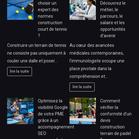
choisir un
Découvrez le
expert des
métier, le
normes
parcours, le
construction
salaire et les
court de tennis
opportunités
?
d’avenir
Construire un terrain de tennis
Au cœur des avancées
ne consiste pas uniquement à
médicales contemporaines,
couler une dalle et poser…
l’immunologiste occupe une
place pivotale dans la
lire la suite
compréhension et…
lire la suite
Optimisez la
Comment
visibilité Google
vérifier la
de votre PME
conformité d’un
grâce à un
devis
accompagnement
construction
SEO
terrain de padel