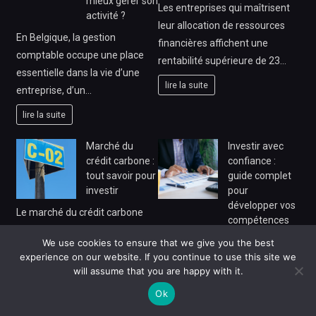
mieux gérer son
Les entreprises qui maîtrisent
activité ?
leur allocation de ressources
En Belgique, la gestion
financières affichent une
comptable occupe une place
rentabilité supérieure de 23…
essentielle dans la vie d’une
lire la suite
entreprise, d’un…
lire la suite
Marché du
Investir avec
crédit carbone :
confiance :
tout savoir pour
guide complet
investir
pour
développer vos
Le marché du crédit carbone
compétences
représente aujourd’hui une
financières
We use cookies to ensure that we give you the best
opportunité d’investissement
experience on our website. If you continue to use this site we
Plus de 60 % des Français
unique qui conjugue rentabilité
will assume that you are happy with it.
épargnent régulièrement, mais
financière…
seuls 15 % se déclarent
Ok
lire la suite
vraiment…