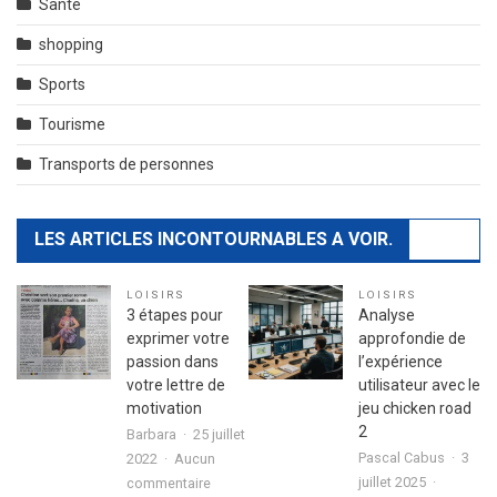
Santé
shopping
Sports
Tourisme
Transports de personnes
LES ARTICLES INCONTOURNABLES A VOIR.
LOISIRS
LOISIRS
3 étapes pour
Analyse
exprimer votre
approfondie de
passion dans
l’expérience
votre lettre de
utilisateur avec le
motivation
jeu chicken road
2
Barbara
25 juillet
Pascal Cabus
3
2022
Aucun
sur
juillet 2025
commentaire