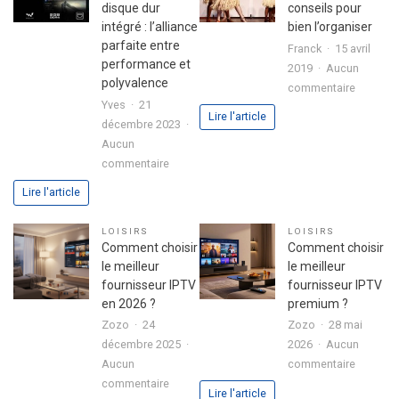
investissement
disque dur
conseils pour
immobilier
intégré : l’alliance
bien l’organiser
en
parfaite entre
Franck
15 avril
toute
performance et
2019
Aucun
sérénité
polyvalence
sur
commentaire
Yves
21
Colonie
Lire l'article
décembre 2023
de
Aucun
vacance
sur
commentaire
:
Boitier
conseils
Lire l'article
Formuler
pour
Z10
bien
LOISIRS
LOISIRS
SE
l’organis
Comment choisir
Comment choisir
avec
le meilleur
le meilleur
disque
fournisseur IPTV
fournisseur IPTV
dur
en 2026 ?
premium ?
intégré
Zozo
24
Zozo
28 mai
:
décembre 2025
2026
Aucun
l’alliance
sur
Aucun
commentaire
parfaite
sur
Commen
commentaire
Lire l'article
entre