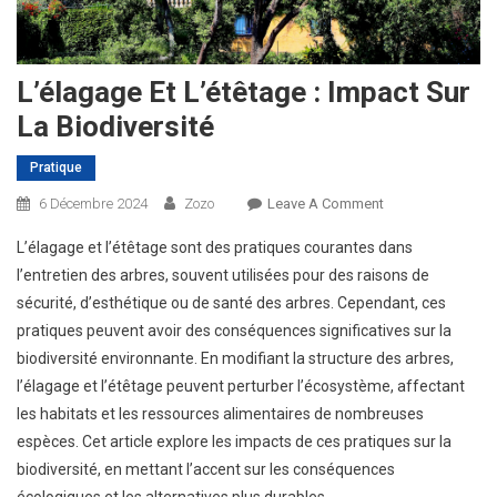
L’élagage Et L’étêtage : Impact Sur
La Biodiversité
Pratique
On
6 Décembre 2024
Zozo
Leave A Comment
L’élagage
L’élagage et l’étêtage sont des pratiques courantes dans
Et
l’entretien des arbres, souvent utilisées pour des raisons de
L’étêtage
sécurité, d’esthétique ou de santé des arbres. Cependant, ces
:
pratiques peuvent avoir des conséquences significatives sur la
Impact
Sur
biodiversité environnante. En modifiant la structure des arbres,
La
l’élagage et l’étêtage peuvent perturber l’écosystème, affectant
Biodiversité
les habitats et les ressources alimentaires de nombreuses
espèces. Cet article explore les impacts de ces pratiques sur la
biodiversité, en mettant l’accent sur les conséquences
écologiques et les alternatives plus durables.