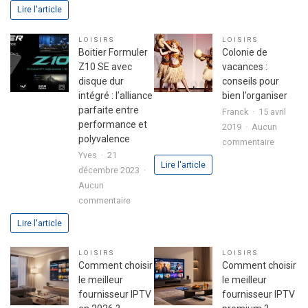
Astuces
L’ingrédi
Lire l'article
pour
secret
réussir
d’une
LOISIRS
LOISIRS
son
fête
Boitier Formuler
Colonie de
premier
réussie
Z10 SE avec
vacances :
investissement
disque dur
conseils pour
immobilier
intégré : l’alliance
bien l’organiser
en
parfaite entre
Franck
15 avril
toute
performance et
2019
Aucun
sérénité
polyvalence
sur
commentaire
Yves
21
Colonie
Lire l'article
décembre 2023
de
Aucun
vacance
sur
commentaire
:
Boitier
conseils
Lire l'article
Formuler
pour
Z10
bien
LOISIRS
LOISIRS
SE
l’organis
Comment choisir
Comment choisir
avec
le meilleur
le meilleur
disque
fournisseur IPTV
fournisseur IPTV
dur