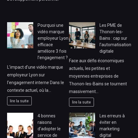
Pourquoi une
Les PME de
vidéo marque
Thonon-les-
employeur Lyon
Bains : cap sur
efficace
l’automatisation
améliore 3 fois
digitale
l’engagement ?
Face aux défis économiques
L’impact d’une vidéo marque
actuels, les petites et
employeur Lyon sur
moyennes entreprises de
l’engagement interne Dans le
Thonon-les-Bains se tournent
contexte actuel, où la…
massivement…
lire la suite
lire la suite
4 bonnes
Les erreurs à
raisons
éviter en
d’adopter le
marketing
service de
digital