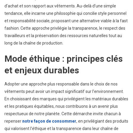
d’achat et son rapport aux vêtements. Au-delà d’une simple
:
tendance, elle incarne une philosophie qui concilie style personnel
Repen
Notre
et responsabilité sociale, proposant une alternative viable à la fast
Façon
fashion. Cette approche privilégie la transparence, le respect des
De
travailleurs et la préservation des ressources naturelles tout au
Conso
long de la chaîne de production.
Mode éthique : principes clés
et enjeux durables
Adopter une approche plus responsable dans le choix de nos
vêtements peut avoir un impact significatif sur l’environnement.
En choisissant des marques qui privilégient les matériaux durables
et les pratiques équitables, nous contribuons à un avenir plus
respectueux de notre planète. Cette démarche invite chacun à
repenser
notre façon de consommer
, en privilégiant des produits
qui valorisent l’éthique et la transparence dans leur chaîne de