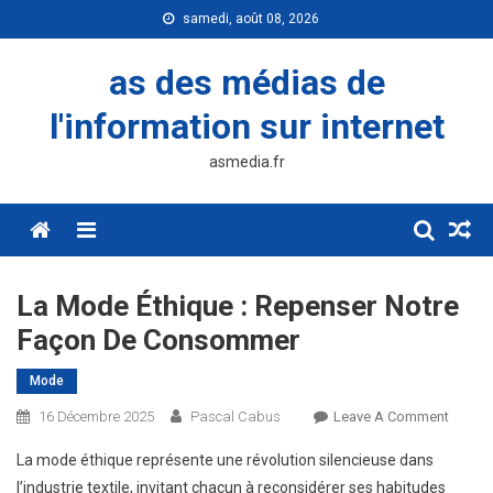
Skip
samedi, août 08, 2026
to
content
as des médias de
l'information sur internet
asmedia.fr
Menu
La Mode Éthique : Repenser Notre
Façon De Consommer
Mode
On
16 Décembre 2025
Pascal Cabus
Leave A Comment
La
La mode éthique représente une révolution silencieuse dans
Mode
l’industrie textile, invitant chacun à reconsidérer ses habitudes
Éthiqu