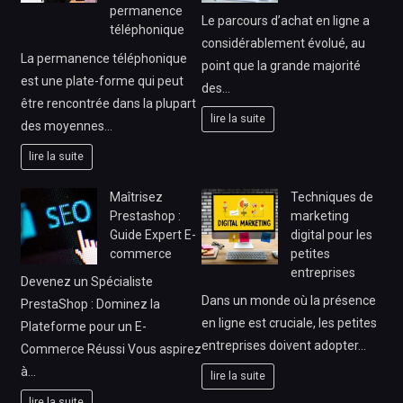
permanence
Le parcours d’achat en ligne a
téléphonique
considérablement évolué, au
La permanence téléphonique
point que la grande majorité
est une plate-forme qui peut
des…
être rencontrée dans la plupart
lire la suite
des moyennes…
lire la suite
Maîtrisez
Techniques de
Prestashop :
marketing
Guide Expert E-
digital pour les
commerce
petites
entreprises
Devenez un Spécialiste
Dans un monde où la présence
PrestaShop : Dominez la
en ligne est cruciale, les petites
Plateforme pour un E-
entreprises doivent adopter…
Commerce Réussi Vous aspirez
à…
lire la suite
lire la suite