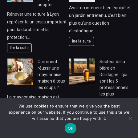
adopter
Avoir un intérieur bien équipé et
Rénover une toiture à Lyon
un jardin entretenu, c’est bien
représente un enjeu important
plus qu’une question
pour la durabilité et la
d’esthétique…
protection…
lire la suite
lire la suite
Comment
Secteur de la
réussir une
bière en
mayonnaise
Dordogne : qui
maison à tous
sont les 5
les coups ?
professionnels
les plus
La mayonnaise maison est
pédagogues du
souvent considérée comme un
We use cookies to ensure that we give you the best
marché ?
experience on our website. If you continue to use this site we
défi culinaire, pourtant elle
Bière artisanale Dordogne
will assume that you are happy with it.
représente un incontournable…
connaît un essor régulier et
Ok
lire la suite
attire de nouveaux amateurs