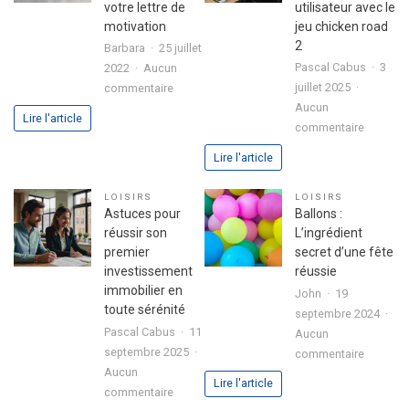
votre lettre de
utilisateur avec le
motivation
jeu chicken road
2
Barbara
25 juillet
Pascal Cabus
3
2022
Aucun
sur
juillet 2025
commentaire
3
Aucun
Lire l'article
sur
étapes
commentaire
Analyse
pour
Lire l'article
approfo
exprimer
de
votre
LOISIRS
LOISIRS
l’expéri
passion
Astuces pour
Ballons :
utilisate
dans
réussir son
L’ingrédient
avec
votre
premier
secret d’une fête
le
lettre
investissement
réussie
jeu
de
immobilier en
John
19
chicken
motivation
toute sérénité
septembre 2024
road
Pascal Cabus
11
Aucun
2
septembre 2025
sur
commentaire
Aucun
Ballons
Lire l'article
sur
commentaire
: