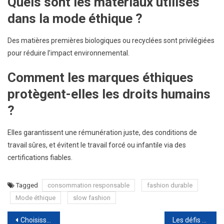
Quels sont les matériaux utilisés
dans la mode éthique ?
Des matières premières biologiques ou recyclées sont privilégiées
pour réduire l’impact environnemental.
Comment les marques éthiques
protègent-elles les droits humains
?
Elles garantissent une rémunération juste, des conditions de
travail sûres, et évitent le travail forcé ou infantile via des
certifications fiables.
Tagged
consommation responsable
fashion durable
Mode éthique
slow fashion
Navigation
Choisissez une fond de robe longue et invisible pour une élégance subtile
Les défis modernes de la gestion d’entreprise en 2026