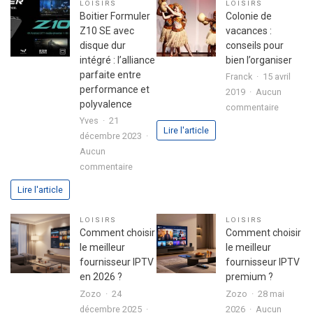
LOISIRS
LOISIRS
son
fête
Boitier Formuler
Colonie de
premier
réussie
Z10 SE avec
vacances :
investissement
disque dur
conseils pour
immobilier
intégré : l’alliance
bien l’organiser
en
parfaite entre
Franck
15 avril
toute
performance et
2019
Aucun
sérénité
polyvalence
sur
commentaire
Yves
21
Colonie
Lire l'article
décembre 2023
de
Aucun
vacance
sur
commentaire
:
Boitier
conseils
Lire l'article
Formuler
pour
Z10
bien
LOISIRS
LOISIRS
SE
l’organis
Comment choisir
Comment choisir
avec
le meilleur
le meilleur
disque
fournisseur IPTV
fournisseur IPTV
dur
en 2026 ?
premium ?
intégré
Zozo
24
Zozo
28 mai
:
décembre 2025
2026
Aucun