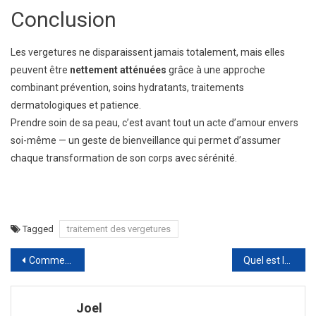
Conclusion
Les vergetures ne disparaissent jamais totalement, mais elles
peuvent être
nettement atténuées
grâce à une approche
combinant prévention, soins hydratants, traitements
dermatologiques et patience.
Prendre soin de sa peau, c’est avant tout un acte d’amour envers
soi-même — un geste de bienveillance qui permet d’assumer
chaque transformation de son corps avec sérénité.
Tagged
traitement des vergetures
Navigation
Comment nettoyer les tuiles noircies naturellement ?
Quel est le rôle d’un courtier en ligne aujourd’hui ?
de
Joel