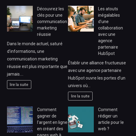
Découvrez les
Les atouts
clés pour une
inégalables
communication
d’une
marketing
collaboration
réussie
avec une
agence
Dans le monde actuel, saturé
partenaire
d’informations, une
HubSpot
communication marketing
Établir une alliance fructueuse
réussie est plus importante que
avec une agence partenaire
jamais.…
HubSpot ouvre les portes d’un
lire la suite
univers où…
lire la suite
Comment
Comment
gagner de
rédiger un
l’argent en ligne
article pour le
en créant des
web ?
pages web à