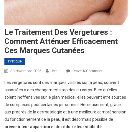
Le Traitement Des Vergetures :
Comment Atténuer Efficacement
Ces Marques Cutanées
Pratique
On
30 Novembre 2025
Joel
Leave A Comment
Le
Les vergetures sont des marques visibles sur la peau, souvent
Traitement
associées à des changements rapides du corps. Bien qu’elles
Des
soient inoffensives sur le plan médical, elles peuvent être sources
Vergetures
de complexes pour certaines personnes. Heureusement, grâce
:
Comment
aux progrès de la dermatologie et à une meilleure compréhension
Atténuer
du fonctionnement de la peau, il est désormais possible de
Efficacement
prévenir leur apparition
et de
réduire leur visibilité
.
Ces