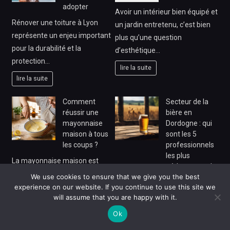
adopter
Avoir un intérieur bien équipé et
Rénover une toiture à Lyon
un jardin entretenu, c’est bien
représente un enjeu important
plus qu’une question
pour la durabilité et la
d’esthétique…
protection…
lire la suite
lire la suite
Comment
Secteur de la
réussir une
bière en
mayonnaise
Dordogne : qui
maison à tous
sont les 5
les coups ?
professionnels
les plus
La mayonnaise maison est
pédagogues du
souvent considérée comme un
We use cookies to ensure that we give you the best
marché ?
défi culinaire, pourtant elle
experience on our website. If you continue to use this site we
Bière artisanale Dordogne
will assume that you are happy with it.
représente un incontournable…
connaît un essor régulier et
Ok
lire la suite
attire de nouveaux amateurs