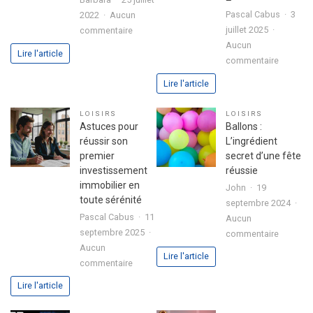
Pascal Cabus
3
2022
Aucun
sur
juillet 2025
commentaire
3
Aucun
Lire l'article
sur
étapes
commentaire
Analyse
pour
Lire l'article
approfo
exprimer
de
votre
LOISIRS
LOISIRS
l’expéri
passion
Astuces pour
Ballons :
utilisate
dans
réussir son
L’ingrédient
avec
votre
premier
secret d’une fête
le
lettre
investissement
réussie
jeu
de
immobilier en
John
19
chicken
motivation
toute sérénité
septembre 2024
road
Pascal Cabus
11
Aucun
2
septembre 2025
sur
commentaire
Aucun
Ballons
Lire l'article
sur
commentaire
:
Astuces
L’ingrédi
Lire l'article
pour
secret
réussir
d’une