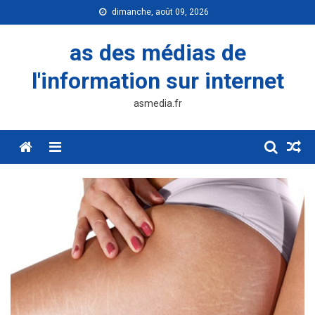
Skip
dimanche, août 09, 2026
to
content
as des médias de
l'information sur internet
asmedia.fr
Menu