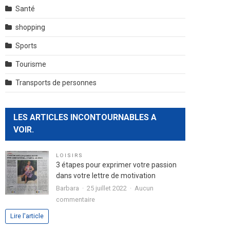
Santé
shopping
Sports
Tourisme
Transports de personnes
LES ARTICLES INCONTOURNABLES A
VOIR.
LOISIRS
3 étapes pour exprimer votre passion
dans votre lettre de motivation
Barbara
25 juillet 2022
Aucun
sur
commentaire
3
Lire l'article
étapes