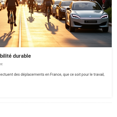
bilité durable
On
nt
Voyager
ectuent des déplacements en France, que ce soit pour le travail,
Autrement
:
L’avenir
De
La
Mobilité
Durable