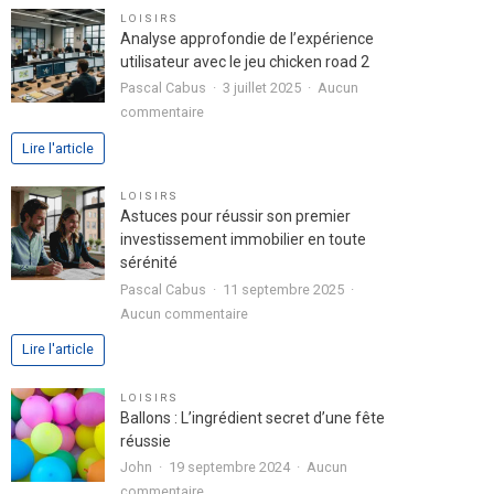
pour
LOISIRS
exprimer
Analyse approfondie de l’expérience
votre
utilisateur avec le jeu chicken road 2
passion
Pascal Cabus
3 juillet 2025
Aucun
dans
sur
commentaire
votre
Analyse
Lire l'article
lettre
approfondie
de
de
LOISIRS
motivation
l’expérience
Astuces pour réussir son premier
utilisateur
investissement immobilier en toute
avec
sérénité
le
Pascal Cabus
11 septembre 2025
jeu
sur
Aucun commentaire
chicken
Astuces
Lire l'article
road
pour
2
réussir
LOISIRS
son
Ballons : L’ingrédient secret d’une fête
premier
réussie
investissement
John
19 septembre 2024
Aucun
immobilier
sur
commentaire