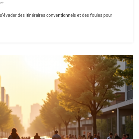
On
nt
Voyager
’évader des itinéraires conventionnels et des foules pour
Autrement
:
Le
Charme
Des
Destinations
Insolites