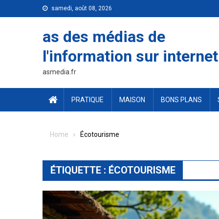
Skip
samedi, août 08, 2026
to
content
as des médias de
l'information sur internet
asmedia.fr
PRATIQUE
MAISON
BONS PLANS
Home
Écotourisme
ÉTIQUETTE :
ÉCOTOURISME