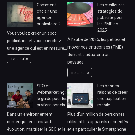
Comment
Les meilleures
choisir une
stratégies de
agence
publicité pour
publicitaire ?
les PME en
2025
Vous voulez créer un spot
À l’aube de 2025, les petites et
publicitaire et vous cherchez
moyennes entreprises (PME)
une agence qui est en mesure…
doivent s’adapter à un
lire la suite
paysage…
lire la suite
SEO et
Les bonnes
webmarketing :
raisons de créer
le guide pour les
une application
professionnels
mobile
Dans un environnement
Plus d’un million de personnes
numérique en constante
utilisent les appareils connectés
évolution, maîtriser le SEO et le
et en particulier le Smartphone