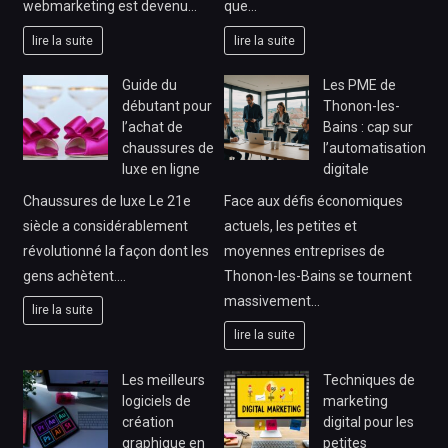
webmarketing est devenu…
que…
lire la suite
lire la suite
Guide du
Les PME de
débutant pour
Thonon-les-
l’achat de
Bains : cap sur
chaussures de
l’automatisation
luxe en ligne
digitale
Chaussures de luxe Le 21e
Face aux défis économiques
siècle a considérablement
actuels, les petites et
révolutionné la façon dont les
moyennes entreprises de
gens achètent.…
Thonon-les-Bains se tournent
massivement…
lire la suite
lire la suite
Les meilleurs
Techniques de
logiciels de
marketing
création
digital pour les
graphique en
petites