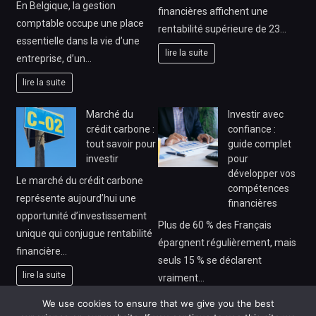
En Belgique, la gestion
financières affichent une
comptable occupe une place
rentabilité supérieure de 23…
essentielle dans la vie d’une
lire la suite
entreprise, d’un…
lire la suite
Marché du
Investir avec
crédit carbone :
confiance :
tout savoir pour
guide complet
investir
pour
développer vos
Le marché du crédit carbone
compétences
représente aujourd’hui une
financières
opportunité d’investissement
Plus de 60 % des Français
unique qui conjugue rentabilité
épargnent régulièrement, mais
financière…
seuls 15 % se déclarent
lire la suite
vraiment…
lire la suite
We use cookies to ensure that we give you the best