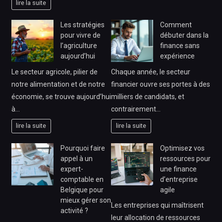
lire la suite
Les stratégies
Comment
pour vivre de
débuter dans la
l’agriculture
finance sans
aujourd’hui
expérience
Le secteur agricole, pilier de
Chaque année, le secteur
notre alimentation et de notre
financier ouvre ses portes à des
économie, se trouve aujourd’hui
milliers de candidats, et
à…
contrairement…
lire la suite
lire la suite
Pourquoi faire
Optimisez vos
appel à un
ressources pour
expert-
une finance
comptable en
d’entreprise
Belgique pour
agile
mieux gérer son
Les entreprises qui maîtrisent
activité ?
leur allocation de ressources