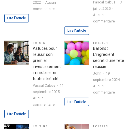
Pascal Cabus
3
2022
Aucun
sur
juillet 2025
commentaire
3
Aucun
Lire l'article
sur
étapes
commentaire
Analyse
pour
Lire l'article
approfo
exprimer
de
votre
LOISIRS
LOISIRS
l’expéri
passion
Astuces pour
Ballons :
utilisate
dans
réussir son
L’ingrédient
avec
votre
premier
secret d’une fête
le
lettre
investissement
réussie
jeu
de
immobilier en
John
19
chicken
motivation
toute sérénité
septembre 2024
road
Pascal Cabus
11
Aucun
2
septembre 2025
sur
commentaire
Aucun
Ballons
Lire l'article
sur
commentaire
:
Astuces
L’ingrédi
Lire l'article
pour
secret
réussir
d’une
LOISIRS
LOISIRS