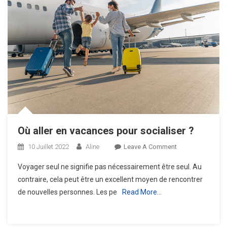
Où aller en vacances pour socialiser ?
On
10 Juillet 2022
Aline
Leave A Comment
Où
Voyager seul ne signifie pas nécessairement être seul. Au
Aller
contraire, cela peut être un excellent moyen de rencontrer
En
de nouvelles personnes. Les pe
Read More…
Vacances
Pour
Socialiser