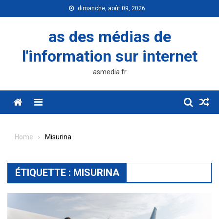
Skip
dimanche, août 09, 2026
to
content
as des médias de
l'information sur internet
asmedia.fr
Menu
Home
Misurina
ÉTIQUETTE :
MISURINA