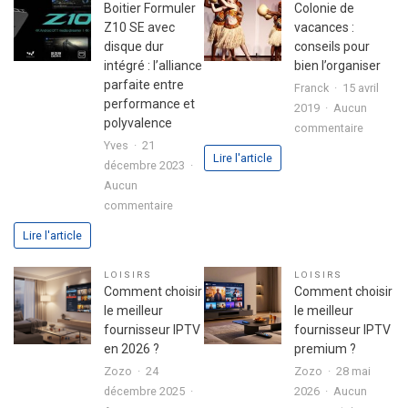
son
fête
Boitier Formuler
Colonie de
premier
réussie
Z10 SE avec
vacances :
investissement
disque dur
conseils pour
immobilier
intégré : l’alliance
bien l’organiser
en
parfaite entre
Franck
15 avril
toute
performance et
2019
Aucun
sérénité
polyvalence
sur
commentaire
Yves
21
Colonie
Lire l'article
décembre 2023
de
Aucun
vacance
sur
commentaire
:
Boitier
conseils
Lire l'article
Formuler
pour
Z10
bien
LOISIRS
LOISIRS
SE
l’organis
Comment choisir
Comment choisir
avec
le meilleur
le meilleur
disque
fournisseur IPTV
fournisseur IPTV
dur
en 2026 ?
premium ?
intégré
Zozo
24
Zozo
28 mai
:
décembre 2025
2026
Aucun
l’alliance