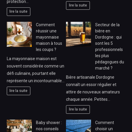
protection…
lire la suite
lire la suite
Comment
Secteur de la
réussir une
bière en
mayonnaise
Dordogne : qui
maison à tous
sont les 5
les coups ?
professionnels
les plus
La mayonnaise maison est
pédagogues du
souvent considérée comme un
marché ?
défi culinaire, pourtant elle
Bière artisanale Dordogne
représente un incontournable…
connaît un essor régulier et
lire la suite
attire de nouveaux amateurs
chaque année. Petites…
lire la suite
Baby shower :
Comment
nos conseils
choisir un