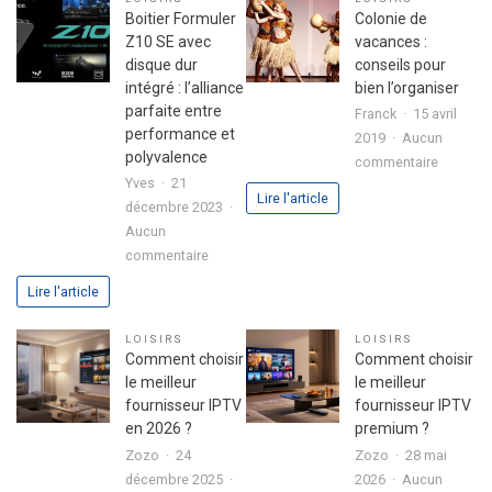
son
fête
Boitier Formuler
Colonie de
premier
réussie
Z10 SE avec
vacances :
investissement
disque dur
conseils pour
immobilier
intégré : l’alliance
bien l’organiser
en
parfaite entre
Franck
15 avril
toute
performance et
2019
Aucun
sérénité
polyvalence
sur
commentaire
Yves
21
Colonie
Lire l'article
décembre 2023
de
Aucun
vacance
sur
commentaire
:
Boitier
conseils
Lire l'article
Formuler
pour
Z10
bien
LOISIRS
LOISIRS
SE
l’organis
Comment choisir
Comment choisir
avec
le meilleur
le meilleur
disque
fournisseur IPTV
fournisseur IPTV
dur
en 2026 ?
premium ?
intégré
Zozo
24
Zozo
28 mai
:
décembre 2025
2026
Aucun