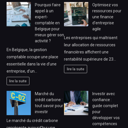
Pourquoi faire
Optimisez vos
appel à un
ressources pour
expert-
une finance
comptable en
d’entreprise
Belgique pour
agile
mieux gérer son
Les entreprises qui maîtrisent
activité ?
leur allocation de ressources
En Belgique, la gestion
financières affichent une
comptable occupe une place
rentabilité supérieure de 23…
essentielle dans la vie d’une
lire la suite
entreprise, d’un…
lire la suite
Marché du
Investir avec
crédit carbone :
confiance :
tout savoir pour
guide complet
investir
pour
développer vos
Le marché du crédit carbone
compétences
représente aujourd’hui une