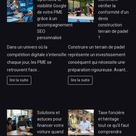
visibilité Google
vérifier la
de votre PME
conformité d’un
grâce à un
devis
accompagnement
construction
SEO
terrain de padel
personnalisé
?
Dans un univers où la
Construire un terrain de padel
compétition digitale s’intensifie
représente un investissement
chaque jour, les PME se
conséquent qui nécessite une
retrouvent face…
préparation rigoureuse. Avant…
lire la suite
lire la suite
Solutions et
Taxe foncière
astuces pour
et héritage :
financer votre
tout ce qu’il faut
voiture quand
comprendre