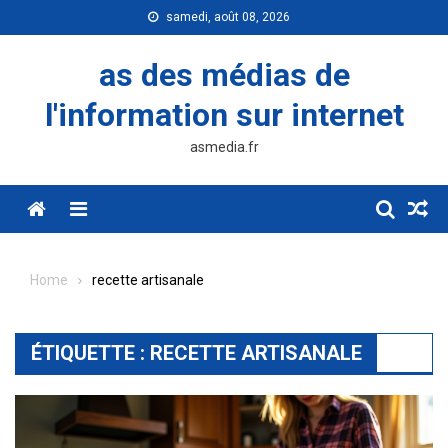
Skip
samedi, août 08, 2026
to
content
as des médias de
l'information sur internet
asmedia.fr
Menu
Home
recette artisanale
ÉTIQUETTE :
RECETTE ARTISANALE