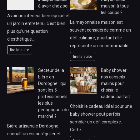
à avoir chez soi
maison à tous
les coups ?
Avoir un intérieur bien équipé et
La mayonnaise maison est
un jardin entretenu, c’est bien
souvent considérée comme un
plus qu’une question
défi culinaire, pourtant elle
d’esthétique…
représente un incontournable…
lire la suite
lire la suite
Secteur de la
Baby shower :
bière en
nos conseils
Dordogne : qui
malins pour
sont les 5
choisir le
professionnels
cadeau parfait
les plus
Choisir le cadeau idéal pour une
pédagogues du
baby shower peut parfois
marché ?
sembler un défi complexe.
Bière artisanale Dordogne
Cette…
connaît un essor régulier et