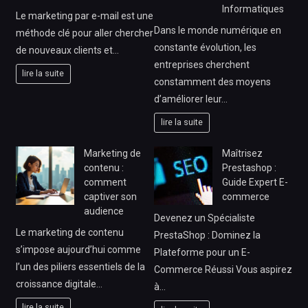
Informatiques
Le marketing par e-mail est une
Dans le monde numérique en
méthode clé pour aller chercher
constante évolution, les
de nouveaux clients et…
entreprises cherchent
lire la suite
constamment des moyens
d’améliorer leur…
lire la suite
Marketing de
Maîtrisez
contenu :
Prestashop :
comment
Guide Expert E-
captiver son
commerce
audience
Devenez un Spécialiste
Le marketing de contenu
PrestaShop : Dominez la
s’impose aujourd’hui comme
Plateforme pour un E-
l’un des piliers essentiels de la
Commerce Réussi Vous aspirez
croissance digitale…
à…
lire la suite