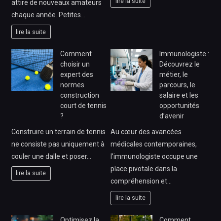
lire la suite
attire de nouveaux amateurs
chaque année. Petites…
lire la suite
Comment
Immunologiste :
choisir un
Découvrez le
expert des
métier, le
normes
parcours, le
construction
salaire et les
court de tennis
opportunités
?
d’avenir
Construire un terrain de tennis
Au cœur des avancées
ne consiste pas uniquement à
médicales contemporaines,
couler une dalle et poser…
l’immunologiste occupe une
place pivotale dans la
lire la suite
compréhension et…
lire la suite
Optimisez la
Comment