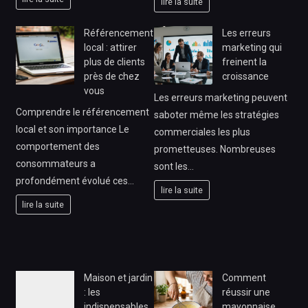
lire la suite
Référencement
Les erreurs
local : attirer
marketing qui
plus de clients
freinent la
près de chez
croissance
vous
Les erreurs marketing peuvent
Comprendre le référencement
saboter même les stratégies
local et son importance Le
commerciales les plus
comportement des
prometteuses. Nombreuses
consommateurs a
sont les…
profondément évolué ces…
lire la suite
lire la suite
Maison et jardin
Comment
: les
réussir une
indispensables
mayonnaise