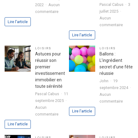
Pascal Cabus
3
2022
Aucun
sur
juillet 2025
commentaire
3
Aucun
Lire l'article
sur
étapes
commentaire
Analyse
pour
Lire l'article
approfo
exprimer
de
votre
LOISIRS
LOISIRS
l’expéri
passion
Astuces pour
Ballons :
utilisate
dans
réussir son
L’ingrédient
avec
votre
premier
secret d’une fête
le
lettre
investissement
réussie
jeu
de
immobilier en
John
19
chicken
motivation
toute sérénité
septembre 2024
road
Pascal Cabus
11
Aucun
2
septembre 2025
sur
commentaire
Aucun
Ballons
Lire l'article
sur
commentaire
:
Astuces
L’ingrédi
Lire l'article
pour
secret
réussir
d’une
LOISIRS
LOISIRS