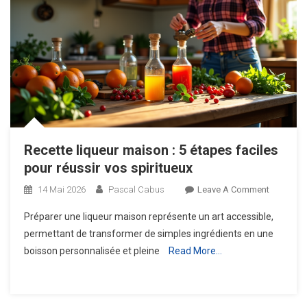
Recette liqueur maison : 5 étapes faciles
pour réussir vos spiritueux
On
14 Mai 2026
Pascal Cabus
Leave A Comment
Recette
Préparer une liqueur maison représente un art accessible,
Liqueur
permettant de transformer de simples ingrédients en une
Maison
boisson personnalisée et pleine
Read More…
:
5
Étapes
Faciles