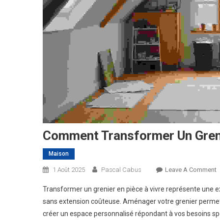
Comment Transformer Un Greni
Maison
O
1 Août 2025
Pascal Cabus
Leave A Comment
C
Transformer un grenier en pièce à vivre représente une 
T
sans extension coûteuse. Aménager votre grenier permet 
U
créer un espace personnalisé répondant à vos besoins spé
G