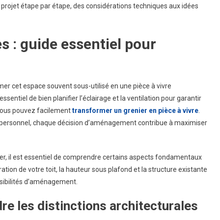
 projet étape par étape, des considérations techniques aux idées
n
ièce
À
: guide essentiel pour
ivre
er cet espace souvent sous-utilisé en une pièce à vivre
sentiel de bien planifier l’éclairage et la ventilation pour garantir
, vous pouvez facilement
transformer un grenier en pièce à vivre
.
u personnel, chaque décision d’aménagement contribue à maximiser
r, il est essentiel de comprendre certains aspects fondamentaux
ration de votre toit, la hauteur sous plafond et la structure existante
ssibilités d’aménagement.
e les distinctions architecturales