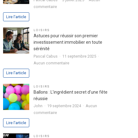
dans
sur
commentaire
votre
Analyse
Lire l'article
lettre
approfondie
de
de
LOISIRS
motivation
l’expérience
Astuces pour réussir son premier
utilisateur
investissement immobilier en toute
avec
sérénité
le
Pascal Cabus
11 septembre 2025
jeu
sur
Aucun commentaire
chicken
Astuces
Lire l'article
road
pour
2
réussir
LOISIRS
son
Ballons : L’ingrédient secret d’une fête
premier
réussie
investissement
John
19 septembre 2024
Aucun
immobilier
sur
commentaire
en
Ballons
Lire l'article
toute
:
sérénité
L’ingrédient
LOISIRS