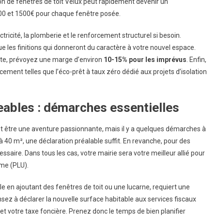
ion de fenêtres de toit Velux peut rapidement devenir un
e 800 et 1500€ pour chaque fenêtre posée.
ctricité, la plomberie et le renforcement structurel si besoin.
que les finitions qui donneront du caractère à votre nouvel espace.
oute, prévoyez une marge d’environ
10-15% pour les imprévus
. Enfin,
cement telles que l’éco-prêt à taux zéro dédié aux projets d’isolation
ables : démarches essentielles
 être une aventure passionnante, mais il y a quelques démarches à
à 40 m², une déclaration préalable suffit. En revanche, pour des
saire. Dans tous les cas, votre mairie sera votre meilleur allié pour
sme (PLU).
le en ajoutant des fenêtres de toit ou une lucarne, requiert une
nsez à déclarer la nouvelle surface habitable aux services fiscaux
 et votre taxe foncière. Prenez donc le temps de bien planifier