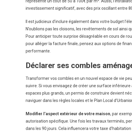
représente un coût de 50 à 100€ par m². Aussi, l’installat
investissement significatif, avec des prix oscillant entr
Il est judicieux d’inclure également dans votre budget l’éle
N’oublions pas les cloisons, les revêtements de sol ainsi 
Pour anticiper toute surprise désagréable en cours de r
pour alléger la facture finale, pensez aux options de finan
performante.
Déclarer ses combles aménage
Transformer vos combles en un nouvel espace de vie peut
suivre. Si vous envisagez de créer une surface inférieure 
espaces plus grands, un permis de construire devient néces
naviguer dans les règles locales et le Plan Local d’Urbani
Modifier l’aspect extérieur de votre maison
, par exemp
autorisation spécifique. Une fois les travaux terminés, pe
dans les 90 jours. Cela influencera votre taxe d’habitation