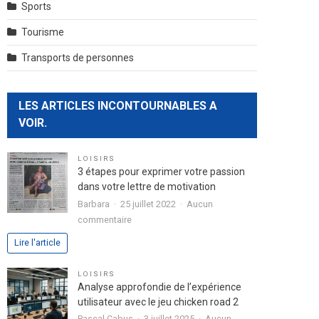
Sports
Tourisme
Transports de personnes
LES ARTICLES INCONTOURNABLES A
VOIR.
LOISIRS
3 étapes pour exprimer votre passion
dans votre lettre de motivation
Barbara
25 juillet 2022
Aucun
sur
commentaire
3
Lire l'article
étapes
pour
LOISIRS
exprimer
Analyse approfondie de l’expérience
votre
utilisateur avec le jeu chicken road 2
passion
Pascal Cabus
3 juillet 2025
Aucun