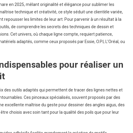
re en 2025, mêlant originalité et élégance pour sublimer les
trise technique et créativité, ce style séduit une clientèle variée,
s
epousser les limites de leur art. Pour parvenir à un résultat à la
 outils, de comprendre les secrets des techniques de dessin et
r
sions. Cet univers, où chaque ligne compte, requiert patience,
atériels adaptés, comme ceux proposés par Essie, O.P.I, L’Oréal, ou
rique
ne
indispensables pour réaliser un
it
ix des outils adaptés qui permettent de tracer des lignes nettes et
ontournables. Ces pinceaux spécialisés, souvent proposés par des
 excellente maîtrise du geste pour dessiner des angles aigus, des
tre choisis avec soin tant pour la qualité des poils que pour leur