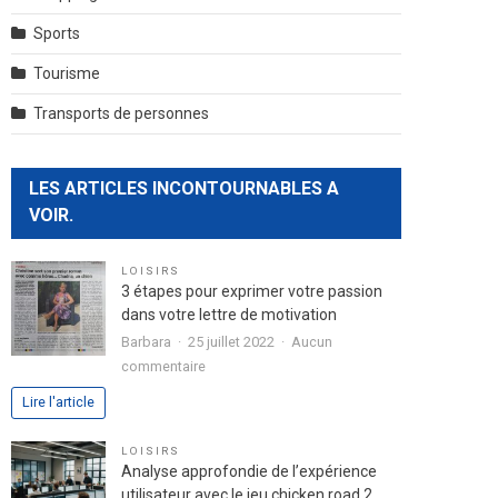
Sports
Tourisme
Transports de personnes
LES ARTICLES INCONTOURNABLES A
VOIR.
LOISIRS
3 étapes pour exprimer votre passion
dans votre lettre de motivation
Barbara
25 juillet 2022
Aucun
sur
commentaire
3
Lire l'article
étapes
pour
LOISIRS
exprimer
Analyse approfondie de l’expérience
votre
utilisateur avec le jeu chicken road 2