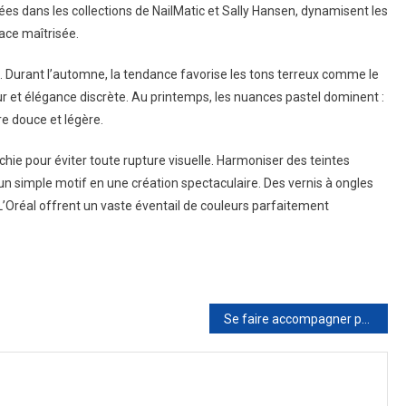
es dans les collections de NailMatic et Sally Hansen, dynamisent les
ace maîtrisée.
 Durant l’automne, la tendance favorise les tons terreux comme le
ur et élégance discrète. Au printemps, les nuances pastel dominent :
e douce et légère.
échie pour éviter toute rupture visuelle. Harmoniser des teintes
 simple motif en une création spectaculaire. Des vernis à ongles
’Oréal offrent un vaste éventail de couleurs parfaitement
Se faire accompagner pour assurer la pérennité de son cabinet de kinésithérapeute à Louvain-la-Neuve