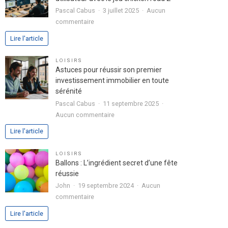
passion
Pascal Cabus
3 juillet 2025
Aucun
dans
sur
commentaire
votre
Analyse
Lire l'article
lettre
approfondie
de
de
LOISIRS
motivation
l’expérience
Astuces pour réussir son premier
utilisateur
investissement immobilier en toute
avec
sérénité
le
Pascal Cabus
11 septembre 2025
jeu
sur
Aucun commentaire
chicken
Astuces
Lire l'article
road
pour
2
réussir
LOISIRS
son
Ballons : L’ingrédient secret d’une fête
premier
réussie
investissement
John
19 septembre 2024
Aucun
immobilier
sur
commentaire
en
Ballons
Lire l'article
toute
:
sérénité