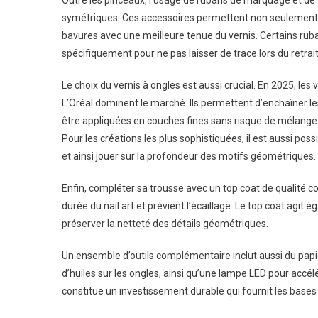
Outre les pinceaux, l’usage de rubans de marquage et de 
symétriques. Ces accessoires permettent non seulement de
bavures avec une meilleure tenue du vernis. Certains rub
spécifiquement pour ne pas laisser de trace lors du retrai
Le choix du vernis à ongles est aussi crucial. En 2025, l
L’Oréal dominent le marché. Ils permettent d’enchaîner les
être appliquées en couches fines sans risque de mélange 
Pour les créations les plus sophistiquées, il est aussi pos
et ainsi jouer sur la profondeur des motifs géométriques.
Enfin, compléter sa trousse avec un top coat de qualité c
durée du nail art et prévient l’écaillage. Le top coat agi
préserver la netteté des détails géométriques.
Un ensemble d’outils complémentaire inclut aussi du papie
d’huiles sur les ongles, ainsi qu’une lampe LED pour accé
constitue un investissement durable qui fournit les bases