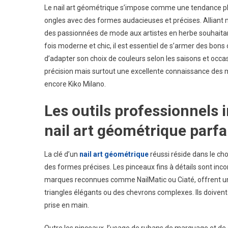
Le nail art géométrique s’impose comme une tendance pha
Les
ongles avec des formes audacieuses et précises. Alliant maî
Astuce
des passionnées de mode aux artistes en herbe souhaitant r
Pour
fois moderne et chic, il est essentiel de s’armer des bons
Réalise
Un
d’adapter son choix de couleurs selon les saisons et occa
Nail
précision mais surtout une excellente connaissance des m
Art
encore Kiko Milano.
Géomét
Moder
Les outils professionnels 
Et
nail art géométrique parfa
Chic
!
La clé d’un
nail art géométrique
réussi réside dans le cho
des formes précises. Les pinceaux fins à détails sont inc
marques reconnues comme NailMatic ou Ciaté, offrent une
triangles élégants ou des chevrons complexes. Ils doivent ê
prise en main.