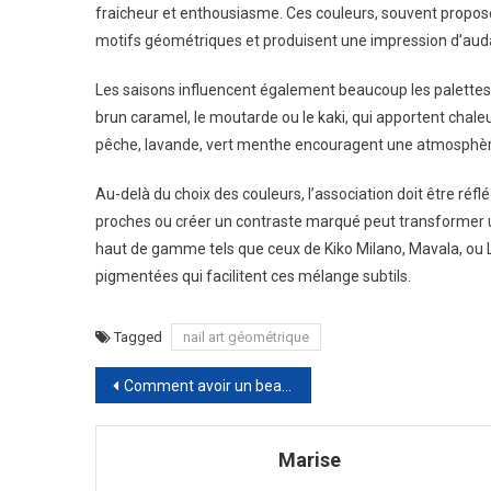
fraicheur et enthousiasme. Ces couleurs, souvent proposé
motifs géométriques et produisent une impression d’aud
Les saisons influencent également beaucoup les palettes.
brun caramel, le moutarde ou le kaki, qui apportent chale
pêche, lavande, vert menthe encouragent une atmosphèr
Au-delà du choix des couleurs, l’association doit être réfl
proches ou créer un contraste marqué peut transformer un
haut de gamme tels que ceux de Kiko Milano, Mavala, ou L
pigmentées qui facilitent ces mélange subtils.
Tagged
nail art géométrique
Navigation
Comment avoir un beau gazon anglais ?
de
Marise
l’article