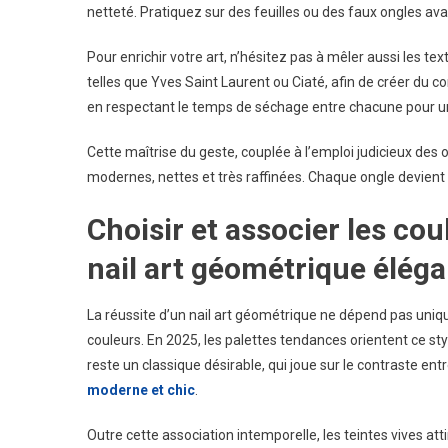
netteté. Pratiquez sur des feuilles ou des faux ongles ava
Pour enrichir votre art, n’hésitez pas à mêler aussi les t
telles que Yves Saint Laurent ou Ciaté, afin de créer du c
en respectant le temps de séchage entre chacune pour une
Cette maîtrise du geste, couplée à l’emploi judicieux des o
modernes, nettes et très raffinées. Chaque ongle devient a
Choisir et associer les c
nail art géométrique élég
La réussite d’un nail art géométrique ne dépend pas uniq
couleurs. En 2025, les palettes tendances orientent ce sty
reste un classique désirable, qui joue sur le contraste entre 
moderne et chic
.
Outre cette association intemporelle, les teintes vives att