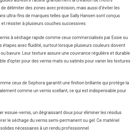
guides adhésifs facilite grandement la création de motifs
 délimiter des zones avec précision, mais aussi d’éviter les
ans ultra-fins de marques telles que Sally Hansen sont conçus
t et résister à plusieurs couches successives.
es vernis à séchage rapide comme ceux commercialisés par Essie ou
 étapes avec fluidité, surtout lorsque plusieurs couleurs doivent
ou bavure. Leur texture assure une couvrance régulière et durable.
sible d’opter pour des vernis mats ou satinés pour varier les textures
omme ceux de Sephora garantit une finition brillante qui protège la
t également comme un vernis scellant, ce qui est indispensable pour
r essuie-vernis, un dégraissant doux pour éliminer les résidus
lérer le séchage du vernis semi-permanent ou gel. Ce matériel
 solides nécessaires à un rendu professionnel.