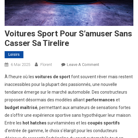
Voitures Sport Pour S’amuser Sans
Casser Sa Tirelire
Loisirs
On
6 Mai 2025
Florent
Leave A Comment
Voitures
À l’heure où les
voitures de sport
font souvent rêver mais restent
Sport
inaccessibles pour la plupart des passionnés, une nouvelle
Pour
tendance émerge sur le marché automobile. Des constructeurs
S’amuser
proposent désormais des modèles alliant
performances
Sans
et
Casser
budget maîtrisé
, permettant aux amateurs de sensations fortes
Sa
de s’offrir une expérience sportive sans hypothéquer leur maison.
Tirelire
Entre les
hot hatches
survitaminées et les
coupés sportifs
d’entrée de gamme, le choix s’élargit pour les conducteurs