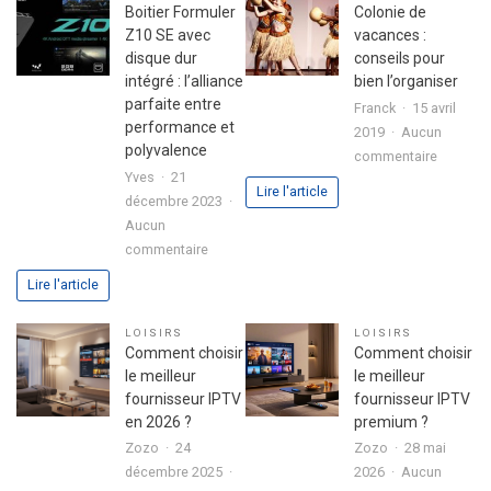
son
fête
Boitier Formuler
Colonie de
premier
réussie
Z10 SE avec
vacances :
investissement
disque dur
conseils pour
immobilier
intégré : l’alliance
bien l’organiser
en
parfaite entre
Franck
15 avril
toute
performance et
2019
Aucun
sérénité
polyvalence
sur
commentaire
Yves
21
Colonie
Lire l'article
décembre 2023
de
Aucun
vacance
sur
commentaire
:
Boitier
conseils
Lire l'article
Formuler
pour
Z10
bien
LOISIRS
LOISIRS
SE
l’organis
Comment choisir
Comment choisir
avec
le meilleur
le meilleur
disque
fournisseur IPTV
fournisseur IPTV
dur
en 2026 ?
premium ?
intégré
Zozo
24
Zozo
28 mai
:
décembre 2025
2026
Aucun
l’alliance