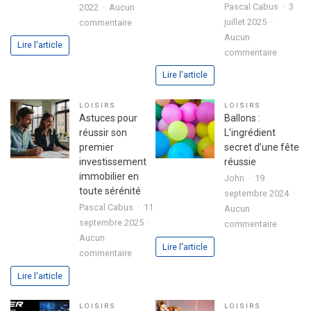
Pascal Cabus
3
2022
Aucun
sur
juillet 2025
commentaire
3
Aucun
Lire l'article
sur
étapes
commentaire
Analyse
pour
Lire l'article
approfo
exprimer
de
votre
LOISIRS
LOISIRS
l’expéri
passion
Astuces pour
Ballons :
utilisate
dans
réussir son
L’ingrédient
avec
votre
premier
secret d’une fête
le
lettre
investissement
réussie
jeu
de
immobilier en
John
19
chicken
motivation
toute sérénité
septembre 2024
road
Pascal Cabus
11
Aucun
2
septembre 2025
sur
commentaire
Aucun
Ballons
Lire l'article
sur
commentaire
:
Astuces
L’ingrédi
Lire l'article
pour
secret
réussir
d’une
LOISIRS
LOISIRS