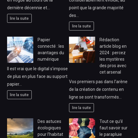
en vogue au cours de la
considérablement évolué, au
dernière décennie et…
point que la grande majorité
des…
lire la suite
lire la suite
Papier
Rédaction
connecté : les
article blog en
avantages du
2024 : percez
numérique
les mystères
des pros avec
Il est vrai que le digital s’impose
cet arsenal
de plus en plus face au support
Vos premiers pas dans l’arène
papier…
de la création de contenu en
lire la suite
ligne se sont transformés…
lire la suite
Des astuces
Tout ce qu’il
écologiques
faut savoir sur
pour l’habitat
le parapluie