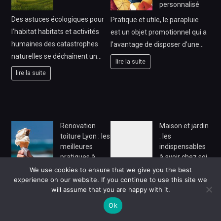
personnalisé
Des astuces écologiques pour
Pratique et utile, le parapluie
l’habitat habitats et activités
est un objet promotionnel qui a
humaines des catastrophes
l’avantage de disposer d’une…
naturelles se déchaînent un…
lire la suite
lire la suite
Renovation
Maison et jardin
toiture Lyon : les
: les
meilleures
indispensables
pratiques à
à avoir chez soi
adopter
We use cookies to ensure that we give you the best
Avoir un intérieur bien équipé et
experience on our website. If you continue to use this site we
Rénover une toiture à Lyon
un jardin entretenu, c’est bien
will assume that you are happy with it.
représente un enjeu important
plus qu’une question
Ok
pour la durabilité et la
d’esthétique…
protection…