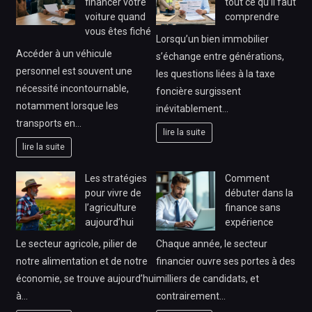
financer votre
tout ce qu’il faut
voiture quand
comprendre
vous êtes fiché
Lorsqu’un bien immobilier
Accéder à un véhicule
s’échange entre générations,
personnel est souvent une
les questions liées à la taxe
nécessité incontournable,
foncière surgissent
notamment lorsque les
inévitablement…
transports en…
lire la suite
lire la suite
Les stratégies
Comment
pour vivre de
débuter dans la
l’agriculture
finance sans
aujourd’hui
expérience
Le secteur agricole, pilier de
Chaque année, le secteur
notre alimentation et de notre
financier ouvre ses portes à des
économie, se trouve aujourd’hui
milliers de candidats, et
à…
contrairement…