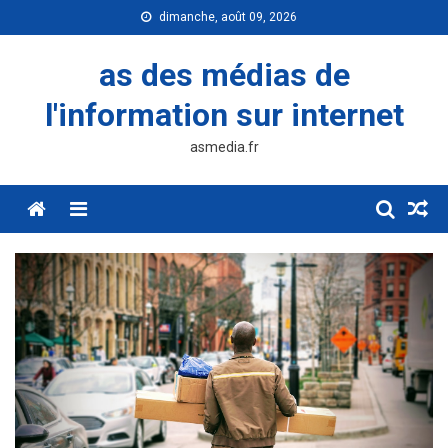
Skip
dimanche, août 09, 2026
to
content
as des médias de
l'information sur internet
asmedia.fr
Menu