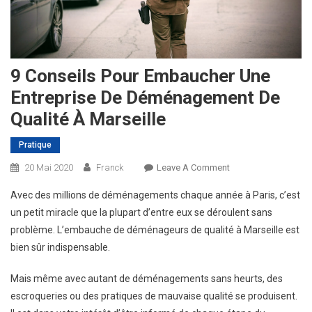
9 Conseils Pour Embaucher Une
Entreprise De Déménagement De
Qualité À Marseille
Pratique
On
20 Mai 2020
Franck
Leave A Comment
9
Avec des millions de déménagements chaque année à Paris, c’est
Conseils
un petit miracle que la plupart d’entre eux se déroulent sans
Pour
problème. L’embauche de déménageurs de qualité à Marseille est
Embaucher
bien sûr indispensable.
Une
Entreprise
Mais même avec autant de déménagements sans heurts, des
De
Déménagement
escroqueries ou des pratiques de mauvaise qualité se produisent.
De