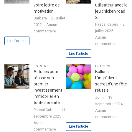
votre lettre de
utilisateur avec le
motivation
jeu chicken road
2
Barbara
25 juillet
Pascal Cabus
3
2022
Aucun
sur
juillet 2025
commentaire
3
Aucun
Lire l'article
sur
étapes
commentaire
Analyse
pour
Lire l'article
approfo
exprimer
de
votre
LOISIRS
LOISIRS
l’expéri
passion
Astuces pour
Ballons :
utilisate
dans
réussir son
L’ingrédient
avec
votre
premier
secret d’une fête
le
lettre
investissement
réussie
jeu
de
immobilier en
John
19
chicken
motivation
toute sérénité
septembre 2024
road
Pascal Cabus
11
Aucun
2
septembre 2025
sur
commentaire
Aucun
Ballons
Lire l'article
sur
commentaire
: