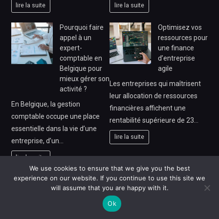
lire la suite
lire la suite
Pourquoi faire
Optimisez vos
appel à un
ressources pour
expert-
une finance
comptable en
d’entreprise
Belgique pour
agile
mieux gérer son
Les entreprises qui maîtrisent
activité ?
leur allocation de ressources
En Belgique, la gestion
financières affichent une
comptable occupe une place
rentabilité supérieure de 23…
essentielle dans la vie d’une
lire la suite
entreprise, d’un…
lire la suite
We use cookies to ensure that we give you the best
experience on our website. If you continue to use this site we
Marché du
Investir avec
will assume that you are happy with it.
crédit carbone :
confiance :
tout savoir pour
guide complet
Ok
investir
pour