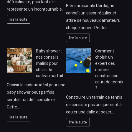
défi culinaire, pourtant elle
Bière artisanale Dordogne
représente un incontournable…
connaît un essor régulier et
lire la suite
attire de nouveaux amateurs
chaque année. Petites…
lire la suite
Baby shower :
Comment
nos conseils
choisir un
malins pour
expert des
choisir le
normes
cadeau parfait
construction
court de tennis
Choisir le cadeau idéal pour une
?
baby shower peut parfois
Construire un terrain de tennis
sembler un défi complexe.
ne consiste pas uniquement à
Cette…
couler une dalle et poser…
lire la suite
lire la suite