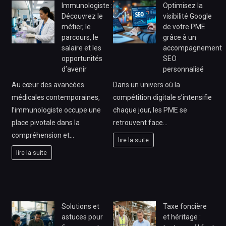
Immunologiste :
Optimisez la
Découvrez le
visibilité Google
métier, le
de votre PME
parcours, le
grâce à un
salaire et les
accompagnement
opportunités
SEO
d’avenir
personnalisé
Au cœur des avancées
Dans un univers où la
médicales contemporaines,
compétition digitale s’intensifie
l’immunologiste occupe une
chaque jour, les PME se
place pivotale dans la
retrouvent face…
compréhension et…
lire la suite
lire la suite
Solutions et
Taxe foncière
astuces pour
et héritage :