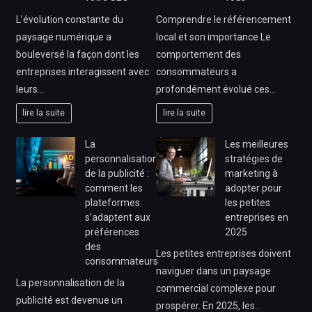
L’évolution constante du
Comprendre le référencement
paysage numérique a
local et son importance Le
bouleversé la façon dont les
comportement des
entreprises interagissent avec
consommateurs a
leurs…
profondément évolué ces…
lire la suite
lire la suite
La
Les meilleures
personnalisation
stratégies de
de la publicité :
marketing à
comment les
adopter pour
plateformes
les petites
s’adaptent aux
entreprises en
préférences
2025
des
Les petites entreprises doivent
consommateurs
naviguer dans un paysage
La personnalisation de la
commercial complexe pour
publicité est devenue un
prospérer. En 2025, les…