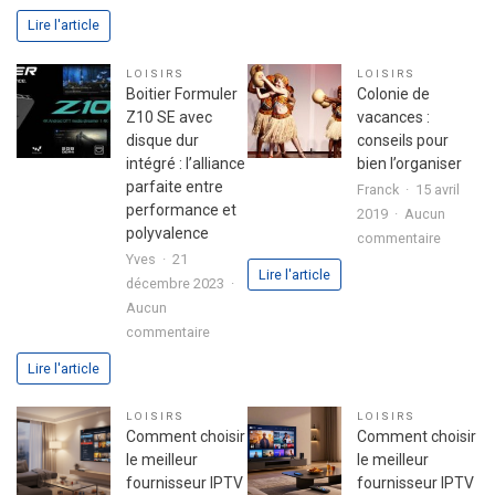
Astuces
L’ingrédi
Lire l'article
pour
secret
réussir
d’une
LOISIRS
LOISIRS
son
fête
Boitier Formuler
Colonie de
premier
réussie
Z10 SE avec
vacances :
investissement
disque dur
conseils pour
immobilier
intégré : l’alliance
bien l’organiser
en
parfaite entre
Franck
15 avril
toute
performance et
2019
Aucun
sérénité
polyvalence
sur
commentaire
Yves
21
Colonie
Lire l'article
décembre 2023
de
Aucun
vacance
sur
commentaire
:
Boitier
conseils
Lire l'article
Formuler
pour
Z10
bien
LOISIRS
LOISIRS
SE
l’organis
Comment choisir
Comment choisir
avec
le meilleur
le meilleur
disque
fournisseur IPTV
fournisseur IPTV