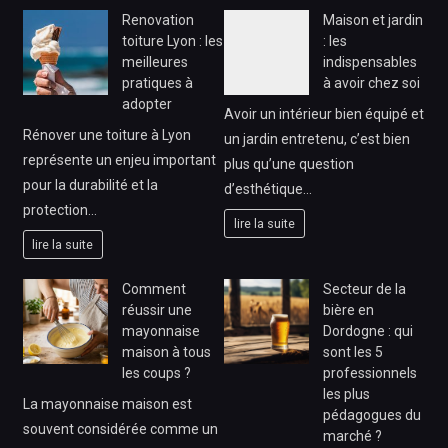
Renovation
Maison et jardin
toiture Lyon : les
: les
meilleures
indispensables
pratiques à
à avoir chez soi
adopter
Avoir un intérieur bien équipé et
Rénover une toiture à Lyon
un jardin entretenu, c’est bien
représente un enjeu important
plus qu’une question
pour la durabilité et la
d’esthétique…
protection…
lire la suite
lire la suite
Comment
Secteur de la
réussir une
bière en
mayonnaise
Dordogne : qui
maison à tous
sont les 5
les coups ?
professionnels
les plus
La mayonnaise maison est
pédagogues du
souvent considérée comme un
marché ?