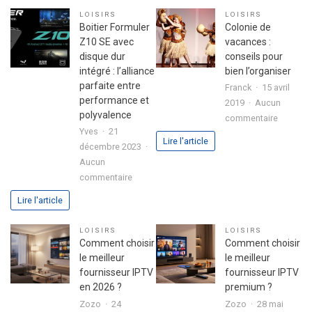
réussir
d’une
LOISIRS
LOISIRS
son
fête
Boitier Formuler
Colonie de
premier
réussie
Z10 SE avec
vacances :
investissement
disque dur
conseils pour
immobilier
intégré : l’alliance
bien l’organiser
en
parfaite entre
Franck
15 avril
toute
performance et
2019
Aucun
sérénité
polyvalence
sur
commentaire
Yves
21
Colonie
Lire l'article
décembre 2023
de
Aucun
vacance
sur
commentaire
:
Boitier
conseils
Lire l'article
Formuler
pour
Z10
bien
LOISIRS
LOISIRS
SE
l’organis
Comment choisir
Comment choisir
avec
le meilleur
le meilleur
disque
fournisseur IPTV
fournisseur IPTV
dur
en 2026 ?
premium ?
intégré
Zozo
24
Zozo
28 mai