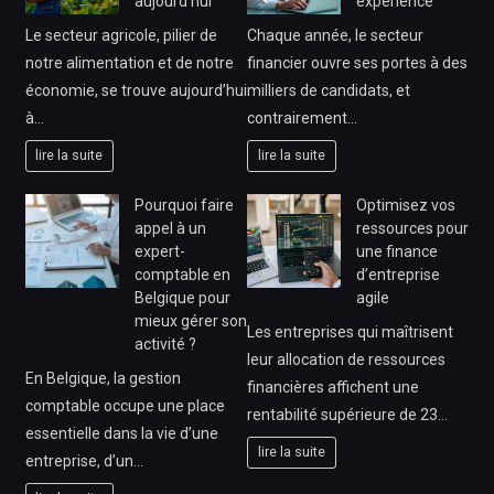
aujourd’hui
expérience
Le secteur agricole, pilier de
Chaque année, le secteur
notre alimentation et de notre
financier ouvre ses portes à des
économie, se trouve aujourd’hui
milliers de candidats, et
à…
contrairement…
lire la suite
lire la suite
Pourquoi faire
Optimisez vos
appel à un
ressources pour
expert-
une finance
comptable en
d’entreprise
Belgique pour
agile
mieux gérer son
Les entreprises qui maîtrisent
activité ?
leur allocation de ressources
En Belgique, la gestion
financières affichent une
comptable occupe une place
rentabilité supérieure de 23…
essentielle dans la vie d’une
lire la suite
entreprise, d’un…