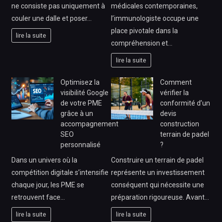
ne consiste pas uniquement à
médicales contemporaines,
couler une dalle et poser…
l’immunologiste occupe une
place pivotale dans la
lire la suite
compréhension et…
lire la suite
Optimisez la
Comment
visibilité Google
vérifier la
de votre PME
conformité d’un
grâce à un
devis
accompagnement
construction
SEO
terrain de padel
personnalisé
?
Dans un univers où la
Construire un terrain de padel
compétition digitale s’intensifie
représente un investissement
chaque jour, les PME se
conséquent qui nécessite une
retrouvent face…
préparation rigoureuse. Avant…
lire la suite
lire la suite