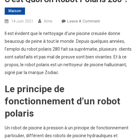
Maison
On
14 Juin 2021
Aline
Leave A Comment
C’est
Il est évident que le nettoyage d’une piscine creusée donne
Quoi
beaucoup de peine à tout le monde. Depuis quelques années,
Un
l’emploi du robot polaris 280 fait sa suprématie, plusieurs clients
Robot
sont satisfaits et pas mal de preuve sont bien vivantes. Et à ce
Polaris
280
propos, le robot polaris est un nettoyeur de piscine hallucinant,
?
signé par la marque Zodiac.
Le principe de
fonctionnement d’un robot
polaris
Un robot de piscine à pression à un principe de fonctionnement
particulier, différent des robots de piscine hydrauliques et