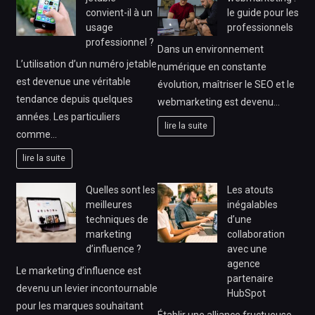
convient-il à un
le guide pour les
usage
professionnels
professionnel ?
Dans un environnement
L’utilisation d’un numéro jetable
numérique en constante
est devenue une véritable
évolution, maîtriser le SEO et le
tendance depuis quelques
webmarketing est devenu…
années. Les particuliers
lire la suite
comme…
lire la suite
Quelles sont les
Les atouts
meilleures
inégalables
techniques de
d’une
marketing
collaboration
d’influence ?
avec une
agence
Le marketing d’influence est
partenaire
devenu un levier incontournable
HubSpot
pour les marques souhaitant
Établir une alliance fructueuse