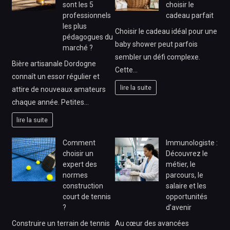
sont les 5
choisir le
professionnels
cadeau parfait
les plus
Choisir le cadeau idéal pour une
pédagogues du
baby shower peut parfois
marché ?
sembler un défi complexe.
Bière artisanale Dordogne
Cette…
connaît un essor régulier et
lire la suite
attire de nouveaux amateurs
chaque année. Petites…
lire la suite
Comment
Immunologiste :
choisir un
Découvrez le
expert des
métier, le
normes
parcours, le
construction
salaire et les
court de tennis
opportunités
?
d’avenir
Construire un terrain de tennis
Au cœur des avancées