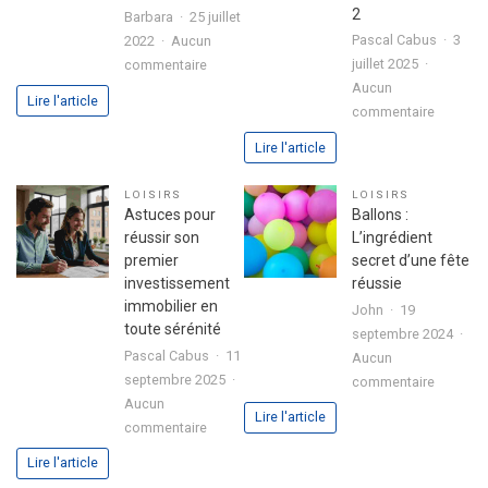
2
Barbara
25 juillet
Pascal Cabus
3
2022
Aucun
sur
juillet 2025
commentaire
3
Aucun
Lire l'article
sur
étapes
commentaire
Analyse
pour
Lire l'article
approfo
exprimer
de
votre
LOISIRS
LOISIRS
l’expéri
passion
Astuces pour
Ballons :
utilisate
dans
réussir son
L’ingrédient
avec
votre
premier
secret d’une fête
le
lettre
investissement
réussie
jeu
de
immobilier en
John
19
chicken
motivation
toute sérénité
septembre 2024
road
Pascal Cabus
11
Aucun
2
septembre 2025
sur
commentaire
Aucun
Ballons
Lire l'article
sur
commentaire
:
Astuces
L’ingrédi
Lire l'article
pour
secret