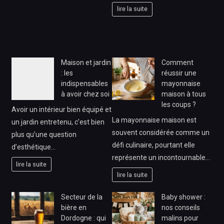
lire la suite
Maison et jardin
Comment
: les
réussir une
indispensables
mayonnaise
à avoir chez soi
maison à tous
les coups ?
Avoir un intérieur bien équipé et
La mayonnaise maison est
un jardin entretenu, c’est bien
souvent considérée comme un
plus qu’une question
défi culinaire, pourtant elle
d’esthétique…
représente un incontournable…
lire la suite
lire la suite
Secteur de la
Baby shower :
bière en
nos conseils
Dordogne : qui
malins pour