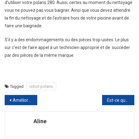
d’utiliser votre polaris 280. Aussi, certes au moment du nettoyage
vous ne pouvez pas vous baigner. Ainsi que vous devez attendre
la fin du nettoyage et de l’extraire hors de votre piscine avant de
faire une baignade.
S’il y a des endommagements ou des pièces trop usées. Le plus
sur c’est de faire appel à un technicien approprié et de succéder
par des pièces de la même marque.
Tagged
robot polaris
Navigation
Améliorez l’autonomie de la batterie de votre ordinateur portable
Est-ce que je peux continuer d’allaiter quand je suis enceinte ?
de
Aline
l’article