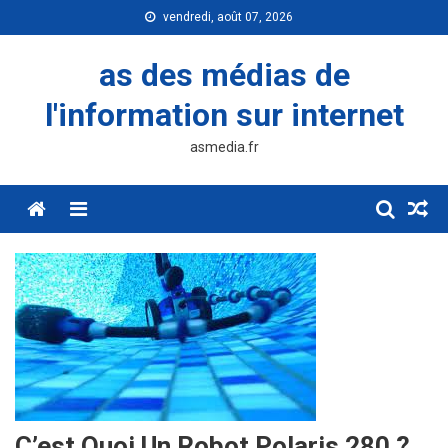
Skip
vendredi, août 07, 2026
to
content
as des médias de
l'information sur internet
asmedia.fr
Menu
C’est Quoi Un Robot Polaris 280 ?