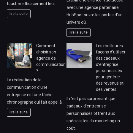
toucher efficacement leur…
avec une agence partenaire
lire la suite
HubSpot ouvre les portes d’un
univers où…
lire la suite
Comment
Les meilleures
choisir son
façons d’utiliser
agence de
des cadeaux
communication
d’entreprise
?
personnalisés
pour générer
La réalisation de la
des revenus et
communication d’une
des ventes
entreprise est une tâche
Il n’est pas surprenant que
chronographe qui fait appel à…
cadeaux d’entreprise
lire la suite
personnalisés offrent aux
spécialistes du marketing un
coût…