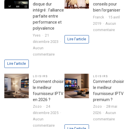
investissement
disque dur
conseils pour
immobilier
intégré : l’alliance
bien l’organiser
en
parfaite entre
Franck
15 avril
toute
performance et
2019
Aucun
sérénité
polyvalence
sur
commentaire
Yves
21
Colonie
Lire l'article
décembre 2023
de
Aucun
vacance
sur
commentaire
:
Boitier
conseils
Lire l'article
Formuler
pour
Z10
bien
LOISIRS
LOISIRS
SE
l’organis
Comment choisir
Comment choisir
avec
le meilleur
le meilleur
disque
fournisseur IPTV
fournisseur IPTV
dur
en 2026 ?
premium ?
intégré
Zozo
24
Zozo
28 mai
:
décembre 2025
2026
Aucun
l’alliance
sur
Aucun
commentaire
parfaite
sur
Commen
commentaire
Lire l'article