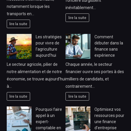
foncière surgissent
notamment lorsque les
inévitablement…
transports en…
lire la suite
lire la suite
Les stratégies
Comment
pour vivre de
débuter dans la
l’agriculture
finance sans
aujourd’hui
expérience
Le secteur agricole, pilier de
Chaque année, le secteur
notre alimentation et de notre
financier ouvre ses portes à des
économie, se trouve aujourd’hui
milliers de candidats, et
à…
contrairement…
lire la suite
lire la suite
Pourquoi faire
Optimisez vos
appel à un
ressources pour
expert-
une finance
comptable en
d’entreprise