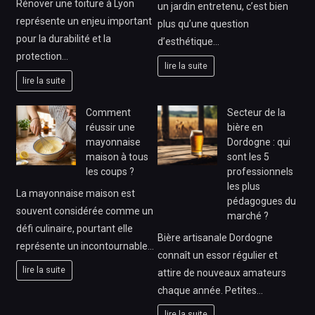
Rénover une toiture à Lyon
un jardin entretenu, c’est bien
représente un enjeu important
plus qu’une question
pour la durabilité et la
d’esthétique…
protection…
lire la suite
lire la suite
Comment
Secteur de la
réussir une
bière en
mayonnaise
Dordogne : qui
maison à tous
sont les 5
les coups ?
professionnels
les plus
La mayonnaise maison est
pédagogues du
souvent considérée comme un
marché ?
défi culinaire, pourtant elle
Bière artisanale Dordogne
représente un incontournable…
connaît un essor régulier et
lire la suite
attire de nouveaux amateurs
chaque année. Petites…
lire la suite