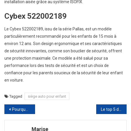
installation aisée grâce au système ISOFIX.
Cybex 522002189
Le Cybex 522002189, issu de la série Pallas, est un modèle
particulièrement recommandé pour les enfants de 15 mois à
environ 12 ans. Son design ergonomique et ses caractéristiques
de sécurité innovantes, comme son bouclier de sécurité, offrent
une protection maximale. Ce modèle a été salué pour sa
performance lors des tests de sécurité et est un choix de
confiance pour les parents soucieux de la sécurité de leur enfant
en voiture.
Tagged
siège auto pour enfant
Navigation
Pourquoi adopter une conduite éco-responsable pour un avenir durable ?
Le top 5 des véhicules tout-terrain pour l’aventure
de
Marise