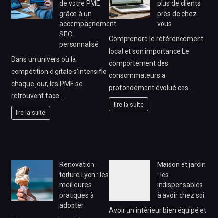
de votre PME
plus de clients
grâce à un
près de chez
accompagnement
vous
SEO
Comprendre le référencement
personnalisé
local et son importance Le
Dans un univers où la
comportement des
compétition digitale s’intensifie
consommateurs a
chaque jour, les PME se
profondément évolué ces…
retrouvent face…
lire la suite
lire la suite
Renovation
Maison et jardin
toiture Lyon : les
: les
meilleures
indispensables
pratiques à
à avoir chez soi
adopter
Avoir un intérieur bien équipé et