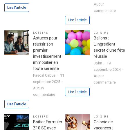
3
Aucun
Lire l'article
sur
étapes
commentaire
Analyse
pour
Lire l'article
approfo
exprimer
de
votre
LOISIRS
LOISIRS
l’expéri
passion
Astuces pour
Ballons :
utilisate
dans
réussir son
L’ingrédient
avec
votre
premier
secret d’une fête
le
lettre
investissement
réussie
jeu
de
immobilier en
John
19
chicken
motivation
toute sérénité
septembre 2024
road
Pascal Cabus
11
Aucun
2
septembre 2025
sur
commentaire
Aucun
Ballons
Lire l'article
sur
commentaire
:
Astuces
L’ingrédi
Lire l'article
pour
secret
réussir
d’une
LOISIRS
LOISIRS
son
fête
Boitier Formuler
Colonie de
premier
réussie
Z10 SE avec
vacances :