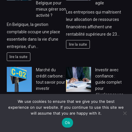
Belgique pour
agile
mieux gérer son
Les entreprises qui maîtrisent
activité ?
leur allocation de ressources
En Belgique, la gestion
financières affichent une
comptable occupe une place
rentabilité supérieure de 23…
essentielle dans la vie d’une
lire la suite
entreprise, d’un…
lire la suite
Marché du
Investir avec
crédit carbone :
confiance :
tout savoir pour
guide complet
investir
pour
développer vos
Le marché du crédit carbone
compétences
We use cookies to ensure that we give you the best
représente aujourd’hui une
financières
experience on our website. If you continue to use this site we
opportunité d’investissement
will assume that you are happy with it.
Plus de 60 % des Français
unique qui conjugue rentabilité
Ok
épargnent régulièrement, mais
financière…
seuls 15 % se déclarent