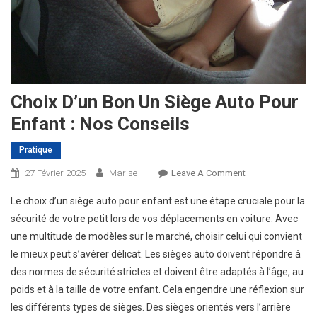
Choix D’un Bon Un Siège Auto Pour
Enfant : Nos Conseils
Pratique
On
27 Février 2025
Marise
Leave A Comment
Choix
Le choix d’un siège auto pour enfant est une étape cruciale pour la
D’un
sécurité de votre petit lors de vos déplacements en voiture. Avec
Bon
une multitude de modèles sur le marché, choisir celui qui convient
Un
le mieux peut s’avérer délicat. Les sièges auto doivent répondre à
Siège
Auto
des normes de sécurité strictes et doivent être adaptés à l’âge, au
Pour
poids et à la taille de votre enfant. Cela engendre une réflexion sur
Enfant
les différents types de sièges. Des sièges orientés vers l’arrière