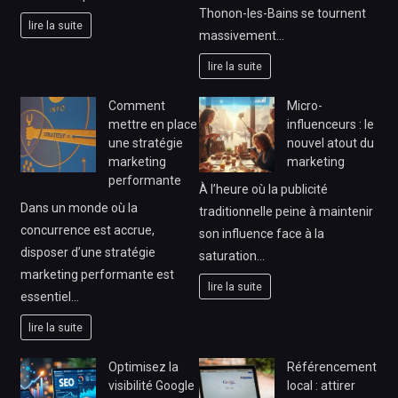
Thonon-les-Bains se tournent
lire la suite
massivement…
lire la suite
Comment
Micro-
mettre en place
influenceurs : le
une stratégie
nouvel atout du
marketing
marketing
performante
À l’heure où la publicité
Dans un monde où la
traditionnelle peine à maintenir
concurrence est accrue,
son influence face à la
disposer d’une stratégie
saturation…
marketing performante est
lire la suite
essentiel…
lire la suite
Optimisez la
Référencement
visibilité Google
local : attirer