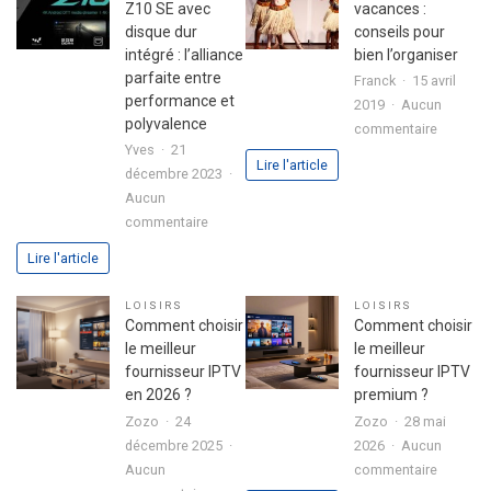
premier
réussie
Z10 SE avec
vacances :
investissement
disque dur
conseils pour
immobilier
intégré : l’alliance
bien l’organiser
en
parfaite entre
Franck
15 avril
toute
performance et
2019
Aucun
sérénité
polyvalence
sur
commentaire
Yves
21
Colonie
Lire l'article
décembre 2023
de
Aucun
vacance
sur
commentaire
:
Boitier
conseils
Lire l'article
Formuler
pour
Z10
bien
LOISIRS
LOISIRS
SE
l’organis
Comment choisir
Comment choisir
avec
le meilleur
le meilleur
disque
fournisseur IPTV
fournisseur IPTV
dur
en 2026 ?
premium ?
intégré
Zozo
24
Zozo
28 mai
:
décembre 2025
2026
Aucun
l’alliance
sur
Aucun
commentaire
parfaite