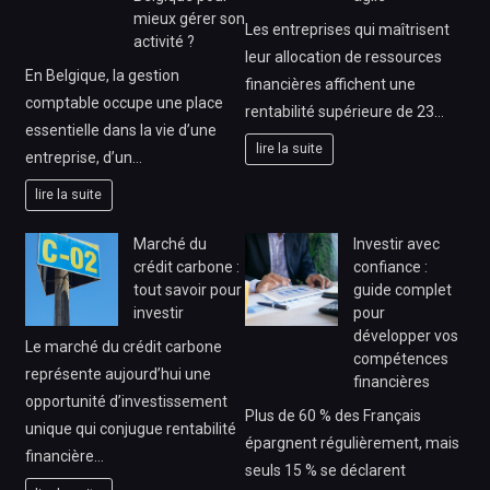
mieux gérer son
Les entreprises qui maîtrisent
activité ?
leur allocation de ressources
En Belgique, la gestion
financières affichent une
comptable occupe une place
rentabilité supérieure de 23…
essentielle dans la vie d’une
lire la suite
entreprise, d’un…
lire la suite
Marché du
Investir avec
crédit carbone :
confiance :
tout savoir pour
guide complet
investir
pour
développer vos
Le marché du crédit carbone
compétences
représente aujourd’hui une
financières
opportunité d’investissement
Plus de 60 % des Français
unique qui conjugue rentabilité
épargnent régulièrement, mais
financière…
seuls 15 % se déclarent