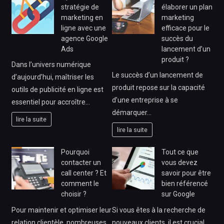
stratégie de
élaborer un plan
marketing en
marketing
ligne avec une
efficace pour le
agence Google
succès du
Ads
lancement d’un
produit ?
Dans l’univers numérique
Le succès d’un lancement de
d’aujourd’hui, maîtriser les
produit repose sur la capacité
outils de publicité en ligne est
d’une entreprise à se
essentiel pour accroître…
démarquer…
lire la suite
lire la suite
Pourquoi
Tout ce que
contacter un
vous devez
call center ? Et
savoir pour être
comment le
bien référencé
choisir ?
sur Google
Pour maintenir et optimiser leur
Si vous êtes à la recherche de
relation clientèle, nombreuses
nouveaux clients, il est crucial