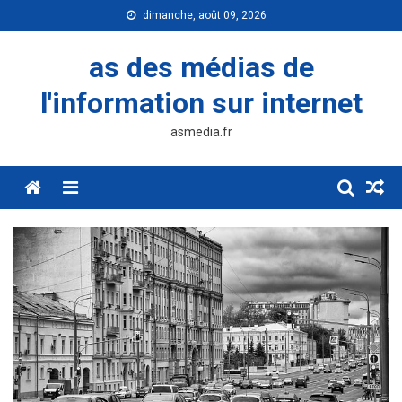
Skip
dimanche, août 09, 2026
to
content
as des médias de
l'information sur internet
asmedia.fr
Menu