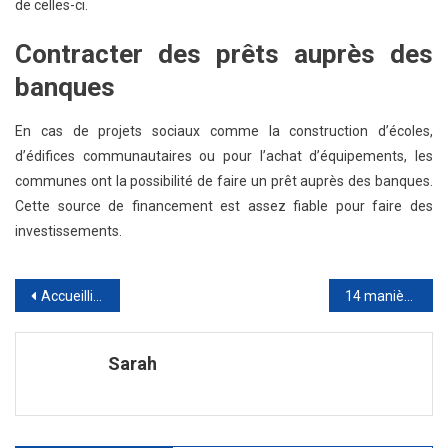
de celles-ci.
Contracter des prêts auprès des
banques
En cas de projets sociaux comme la construction d’écoles,
d’édifices communautaires ou pour l’achat d’équipements, les
communes ont la possibilité de faire un prêt auprès des banques.
Cette source de financement est assez fiable pour faire des
investissements.
Navigation
Accueillir une fille au pair : nounou logée à domicile
14 manières d’être plus efficace d’utiliser du du matériel Montessori
de
Sarah
l’article