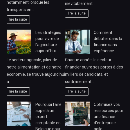
notamment lorsque les
inévitablement…
transports en…
lire la suite
lire la suite
Les stratégies
Comment
pour vivre de
débuter dans la
l’agriculture
finance sans
aujourd’hui
expérience
Le secteur agricole, pilier de
Chaque année, le secteur
notre alimentation et de notre
financier ouvre ses portes à des
économie, se trouve aujourd’hui
milliers de candidats, et
à…
contrairement…
lire la suite
lire la suite
Pourquoi faire
Optimisez vos
appel à un
ressources pour
expert-
une finance
comptable en
d’entreprise
Belgique pour
agile