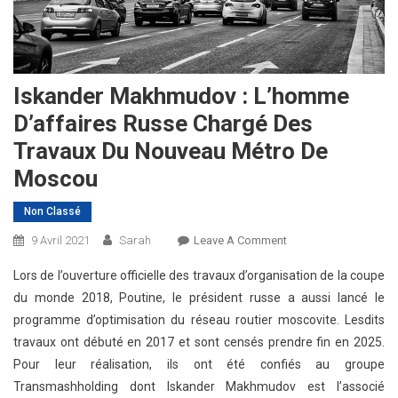
Iskander Makhmudov : L’homme
D’affaires Russe Chargé Des
Travaux Du Nouveau Métro De
Moscou
Non Classé
On
9 Avril 2021
Sarah
Leave A Comment
Iskander
Lors de l’ouverture officielle des travaux d’organisation de la coupe
Makhmudov
du monde 2018, Poutine, le président russe a aussi lancé le
:
programme d’optimisation du réseau routier moscovite. Lesdits
L’homme
travaux ont débuté en 2017 et sont censés prendre fin en 2025.
D’affaires
Russe
Pour leur réalisation, ils ont été confiés au groupe
Chargé
Transmashholding dont Iskander Makhmudov est l’associé