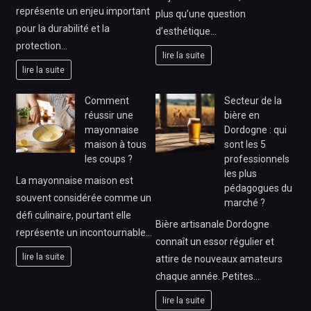
représente un enjeu important
plus qu’une question
pour la durabilité et la
d’esthétique…
protection…
lire la suite
lire la suite
Comment
Secteur de la
réussir une
bière en
mayonnaise
Dordogne : qui
maison à tous
sont les 5
les coups ?
professionnels
les plus
La mayonnaise maison est
pédagogues du
souvent considérée comme un
marché ?
défi culinaire, pourtant elle
Bière artisanale Dordogne
représente un incontournable…
connaît un essor régulier et
lire la suite
attire de nouveaux amateurs
chaque année. Petites…
lire la suite