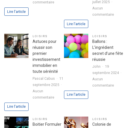
sur
juillet 2025
commentaire
3
Aucun
Lire l'article
sur
étapes
commentaire
Analyse
pour
Lire l'article
approfo
exprimer
de
votre
LOISIRS
LOISIRS
l’expéri
passion
Astuces pour
Ballons :
utilisate
dans
réussir son
L’ingrédient
avec
votre
premier
secret d’une fête
le
lettre
investissement
réussie
jeu
de
immobilier en
John
19
chicken
motivation
toute sérénité
septembre 2024
road
Pascal Cabus
11
Aucun
2
septembre 2025
sur
commentaire
Aucun
Ballons
Lire l'article
sur
commentaire
:
Astuces
L’ingrédi
Lire l'article
pour
secret
réussir
d’une
LOISIRS
LOISIRS
son
fête
Boitier Formuler
Colonie de