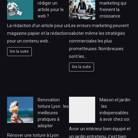
rédiger un
marketing qui
article pour le
freinent la
web ?
croissance
La rédaction d’un article pour un
Les erreurs marketing peuvent
magazine papier et la rédaction
saboter même les stratégies
pour un contenu web…
commerciales les plus
prometteuses. Nombreuses
lire la suite
sont les…
lire la suite
Renovation
Maison et jardin
toiture Lyon : les
: les
meilleures
indispensables
pratiques à
à avoir chez soi
adopter
Avoir un intérieur bien équipé et
Rénover une toiture à Lyon
un jardin entretenu, c’est bien