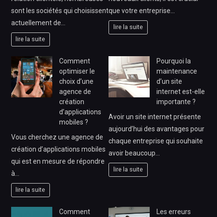
sont les sociétés qui choisissent
que votre entreprise…
actuellement de…
lire la suite
lire la suite
Comment
Pourquoi la
optimiser le
maintenance
choix d’une
d’un site
agence de
internet est-elle
création
importante ?
d’applications
Avoir un site internet présente
mobiles ?
aujourd’hui des avantages pour
Vous cherchez une agence de
chaque entreprise qui souhaite
création d’applications mobiles
avoir beaucoup…
qui est en mesure de répondre
lire la suite
à…
lire la suite
Comment
Les erreurs