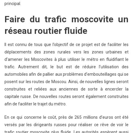
Des
principal.
Travaux
Du
Faire du trafic moscovite un
Nouveau
réseau routier fluide
Métro
De
Moscou
Il est connu de tous que l’objectif de ce projet est de faciliter les
déplacements des zones rurales vers les zones urbaines et
d’amener les Moscovites à plus utiliser le métro en fluidifiant le
trafic. Autrement dit, le but est de réduire l’utilisation des
automobiles afin de pallier aux problèmes d’embouteillages qui se
posent sur les routes de Moscou. Ainsi, de nouvelles lignes seront
construites et reliées aux anciennes de sorte à encercler la
capitale russe. De nouvelles routes seront également construites
afin de faciliter le trajet du métro.
En ce qui concerne le coût, près de 265 millions d’euros ont été
versés par les dirigeants russes pour réaliser ce rêve de voir le
trafic routier moscovite plus fluide. Les autorités espèrent aussi