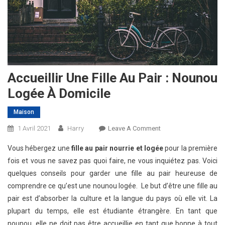
Accueillir Une Fille Au Pair : Nounou
Logée À Domicile
Maison
On
1 Avril 2021
Harry
Leave A Comment
Accueillir
Vous hébergez une
fille au pair nourrie et logée
pour la première
Une
fois et vous ne savez pas quoi faire, ne vous inquiétez pas. Voici
Fille
quelques conseils pour garder une fille au pair heureuse de
Au
comprendre ce qu’est une nounou logée. Le but d’être une fille au
Pair
:
pair est d’absorber la culture et la langue du pays où elle vit. La
Nounou
plupart du temps, elle est étudiante étrangère. En tant que
Logée
nounou, elle ne doit pas être accueillie en tant que bonne à tout