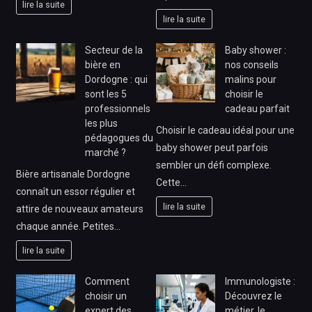
lire la suite
lire la suite
Secteur de la
Baby shower :
bière en
nos conseils
Dordogne : qui
malins pour
sont les 5
choisir le
professionnels
cadeau parfait
les plus
Choisir le cadeau idéal pour une
pédagogues du
baby shower peut parfois
marché ?
sembler un défi complexe.
Bière artisanale Dordogne
Cette…
connaît un essor régulier et
lire la suite
attire de nouveaux amateurs
chaque année. Petites…
lire la suite
Comment
Immunologiste :
choisir un
Découvrez le
expert des
métier, le