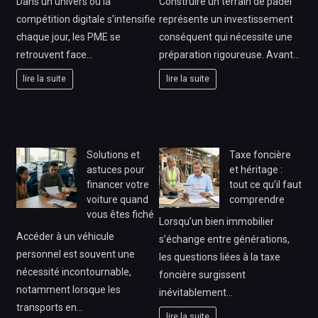
Dans un univers où la
Construire un terrain de padel
compétition digitale s’intensifie
représente un investissement
chaque jour, les PME se
conséquent qui nécessite une
retrouvent face…
préparation rigoureuse. Avant…
lire la suite
lire la suite
Solutions et
Taxe foncière
astuces pour
et héritage :
financer votre
tout ce qu’il faut
voiture quand
comprendre
vous êtes fiché
Lorsqu’un bien immobilier
Accéder à un véhicule
s’échange entre générations,
personnel est souvent une
les questions liées à la taxe
nécessité incontournable,
foncière surgissent
notamment lorsque les
inévitablement…
transports en…
lire la suite