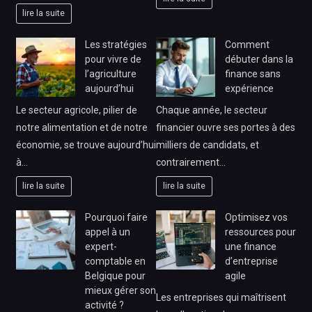
lire la suite
Les stratégies
Comment
pour vivre de
débuter dans la
l’agriculture
finance sans
aujourd’hui
expérience
Le secteur agricole, pilier de
Chaque année, le secteur
notre alimentation et de notre
financier ouvre ses portes à des
économie, se trouve aujourd’hui
milliers de candidats, et
à…
contrairement…
lire la suite
lire la suite
Pourquoi faire
Optimisez vos
appel à un
ressources pour
expert-
une finance
comptable en
d’entreprise
Belgique pour
agile
mieux gérer son
Les entreprises qui maîtrisent
activité ?