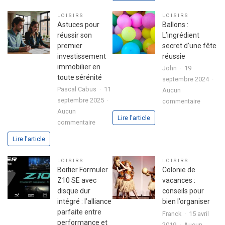
de
votre
LOISIRS
LOISIRS
l’expéri
passion
Astuces pour
Ballons :
utilisate
dans
réussir son
L’ingrédient
avec
votre
premier
secret d’une fête
le
lettre
investissement
réussie
jeu
de
immobilier en
John
19
chicken
motivation
toute sérénité
septembre 2024
road
Pascal Cabus
11
Aucun
2
septembre 2025
sur
commentaire
Aucun
Ballons
Lire l'article
sur
commentaire
:
Astuces
L’ingrédi
Lire l'article
pour
secret
réussir
d’une
LOISIRS
LOISIRS
son
fête
Boitier Formuler
Colonie de
premier
réussie
Z10 SE avec
vacances :
investissement
disque dur
conseils pour
immobilier
intégré : l’alliance
bien l’organiser
en
parfaite entre
Franck
15 avril
toute
performance et
2019
Aucun