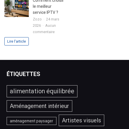
Comment choisir
fournisseur
IPTV
le meilleur
IPTV
premium
service IPTV ?
en
?
Zozo
24 mars
2026
2026
Aucun
?
sur
commentaire
Comment
Lire l'article
choisir
le
meilleur
service
IPTV
ÉTIQUETTES
?
alimentation équilibrée
Aménagement intérieur
Artistes visuels
aménagement paysager