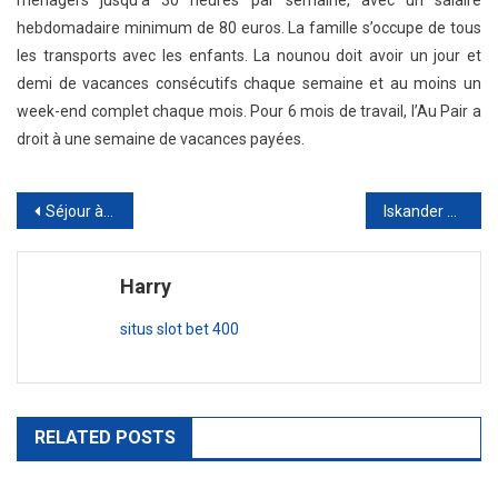
ménagers jusqu’à 30 heures par semaine, avec un salaire
hebdomadaire minimum de 80 euros. La famille s’occupe de tous
les transports avec les enfants. La nounou doit avoir un jour et
demi de vacances consécutifs chaque semaine et au moins un
week-end complet chaque mois. Pour 6 mois de travail, l’Au Pair a
droit à une semaine de vacances payées.
Navigation
Séjour à Kyoto : partir à la découverte du quartier de Higashiyama
Iskander Makhmudov : l’homme d’affaires russe chargé des travaux du nouveau métro de Moscou
de
Harry
l’article
situs slot bet 400
RELATED POSTS