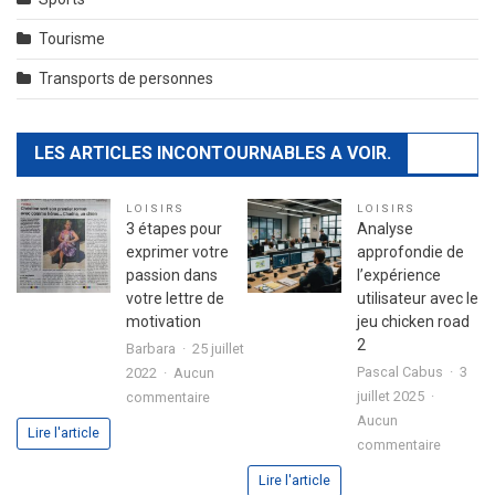
Tourisme
Transports de personnes
LES ARTICLES INCONTOURNABLES A VOIR.
LOISIRS
LOISIRS
3 étapes pour
Analyse
exprimer votre
approfondie de
passion dans
l’expérience
votre lettre de
utilisateur avec le
motivation
jeu chicken road
2
Barbara
25 juillet
Pascal Cabus
3
2022
Aucun
sur
juillet 2025
commentaire
3
Aucun
Lire l'article
sur
étapes
commentaire
Analyse
pour
Lire l'article
approfo
exprimer