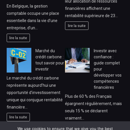
leur allocation de ressources
En Belgique, la gestion
financières affichent une
comptable occupe une place
rentabilité supérieure de 23…
essentielle dans la vie d’une
lire la suite
entreprise, d’un…
lire la suite
Marché du
Investir avec
crédit carbone :
confiance :
tout savoir pour
guide complet
investir
pour
développer vos
Le marché du crédit carbone
compétences
représente aujourd’hui une
financières
opportunité d’investissement
Plus de 60 % des Français
unique qui conjugue rentabilité
épargnent régulièrement, mais
financière…
seuls 15 % se déclarent
lire la suite
vraiment…
lire la suite
We use cookies to ensure that we give you the best