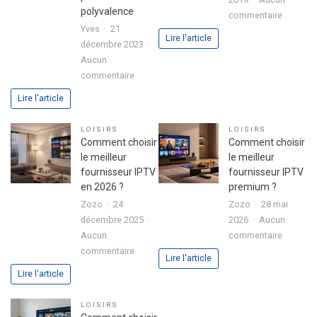
sérénité
polyvalence
sur
commentaire
Yves
21
Colonie
Lire l'article
décembre 2023
de
Aucun
vacance
sur
commentaire
:
Boitier
conseils
Lire l'article
Formuler
pour
Z10
bien
LOISIRS
LOISIRS
SE
l’organis
Comment choisir
Comment choisir
avec
le meilleur
le meilleur
disque
fournisseur IPTV
fournisseur IPTV
dur
en 2026 ?
premium ?
intégré
Zozo
24
Zozo
28 mai
:
décembre 2025
2026
Aucun
l’alliance
sur
Aucun
commentaire
parfaite
sur
Commen
commentaire
Lire l'article
entre
Comment
choisir
Lire l'article
performance
choisir
le
et
le
meilleur
LOISIRS
polyvalence
meilleur
fourniss