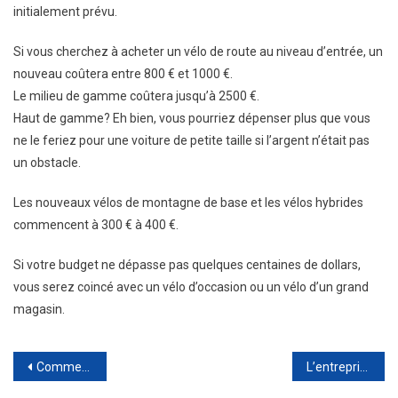
initialement prévu.
Si vous cherchez à acheter un vélo de route au niveau d’entrée, un
nouveau coûtera entre 800 € et 1000 €.
Le milieu de gamme coûtera jusqu’à 2500 €.
Haut de gamme? Eh bien, vous pourriez dépenser plus que vous
ne le feriez pour une voiture de petite taille si l’argent n’était pas
un obstacle.
Les nouveaux vélos de montagne de base et les vélos hybrides
commencent à 300 € à 400 €.
Si votre budget ne dépasse pas quelques centaines de dollars,
vous serez coincé avec un vélo d’occasion ou un vélo d’un grand
magasin.
Navigation
Comment choisir la meilleure société de référencement pour votre entreprise ?
L’entreprise ROBANE pour la pose et l’installation de fermetures