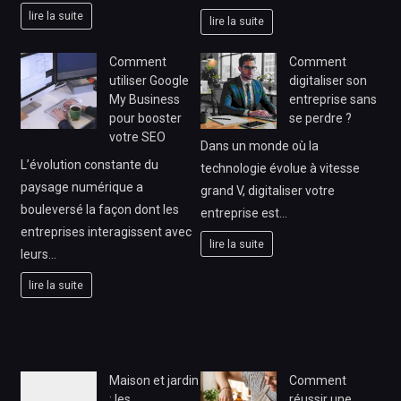
lire la suite
lire la suite
Comment
Comment
utiliser Google
digitaliser son
My Business
entreprise sans
pour booster
se perdre ?
votre SEO
Dans un monde où la
L’évolution constante du
technologie évolue à vitesse
paysage numérique a
grand V, digitaliser votre
bouleversé la façon dont les
entreprise est…
entreprises interagissent avec
lire la suite
leurs…
lire la suite
Maison et jardin
Comment
: les
réussir une