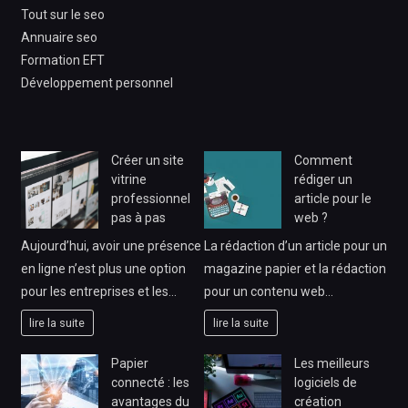
Tout sur le seo
Annuaire seo
Formation EFT
Développement personnel
Créer un site
Comment
vitrine
rédiger un
professionnel
article pour le
pas à pas
web ?
Aujourd’hui, avoir une présence
La rédaction d’un article pour un
en ligne n’est plus une option
magazine papier et la rédaction
pour les entreprises et les…
pour un contenu web…
lire la suite
lire la suite
Papier
Les meilleurs
connecté : les
logiciels de
avantages du
création