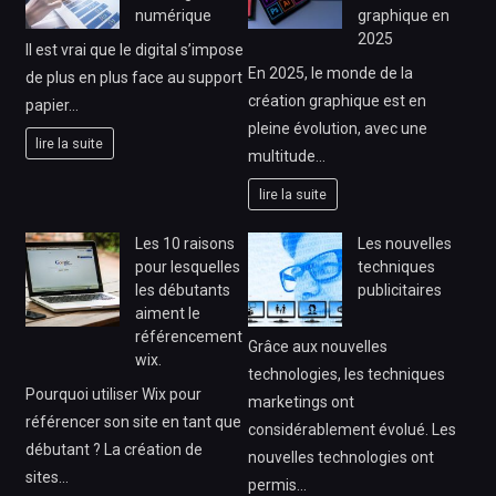
numérique
graphique en
2025
Il est vrai que le digital s’impose
En 2025, le monde de la
de plus en plus face au support
création graphique est en
papier…
pleine évolution, avec une
lire la suite
multitude…
lire la suite
Les 10 raisons
Les nouvelles
pour lesquelles
techniques
les débutants
publicitaires
aiment le
référencement
Grâce aux nouvelles
wix.
technologies, les techniques
Pourquoi utiliser Wix pour
marketings ont
référencer son site en tant que
considérablement évolué. Les
débutant ? La création de
nouvelles technologies ont
sites…
permis…