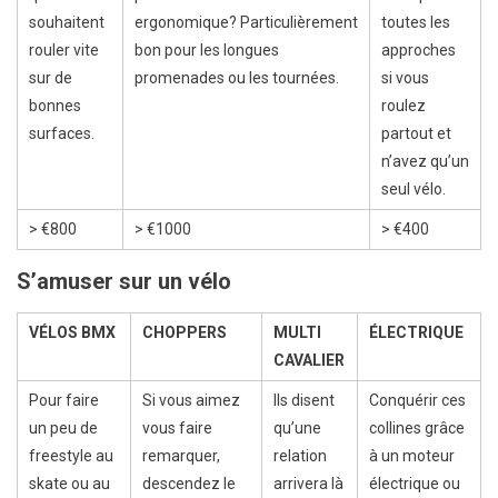
souhaitent
ergonomique? Particulièrement
toutes les
rouler vite
bon pour les longues
approches
sur de
promenades ou les tournées.
si vous
bonnes
roulez
surfaces.
partout et
n’avez qu’un
seul vélo.
> €800
> €1000
> €400
S’amuser sur un vélo
VÉLOS BMX
CHOPPERS
MULTI
ÉLECTRIQUE
CAVALIER
Pour faire
Si vous aimez
Ils disent
Conquérir ces
un peu de
vous faire
qu’une
collines grâce
freestyle au
remarquer,
relation
à un moteur
skate ou au
descendez le
arrivera là
électrique ou