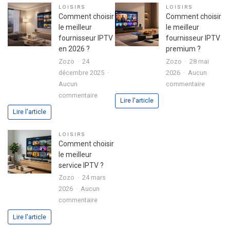
Z10
bien
LOISIRS
LOISIRS
SE
l’organis
Comment choisir
Comment choisir
avec
le meilleur
le meilleur
disque
fournisseur IPTV
fournisseur IPTV
dur
en 2026 ?
premium ?
intégré
Zozo
24
Zozo
28 mai
:
décembre 2025
2026
Aucun
l’alliance
sur
Aucun
commentaire
parfaite
sur
Commen
commentaire
Lire l'article
entre
Comment
choisir
Lire l'article
performance
choisir
le
et
le
meilleur
LOISIRS
polyvalence
meilleur
fourniss
Comment choisir
fournisseur
IPTV
le meilleur
IPTV
premium
service IPTV ?
en
?
Zozo
24 mars
2026
2026
Aucun
?
sur
commentaire
Comment
Lire l'article
choisir