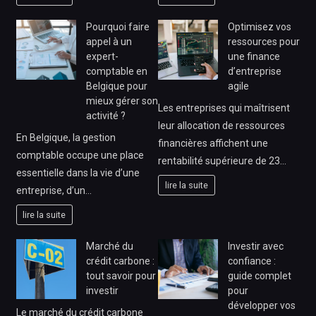
Pourquoi faire
Optimisez vos
appel à un
ressources pour
expert-
une finance
comptable en
d’entreprise
Belgique pour
agile
mieux gérer son
Les entreprises qui maîtrisent
activité ?
leur allocation de ressources
En Belgique, la gestion
financières affichent une
comptable occupe une place
rentabilité supérieure de 23…
essentielle dans la vie d’une
lire la suite
entreprise, d’un…
lire la suite
Marché du
Investir avec
crédit carbone :
confiance :
tout savoir pour
guide complet
investir
pour
développer vos
Le marché du crédit carbone