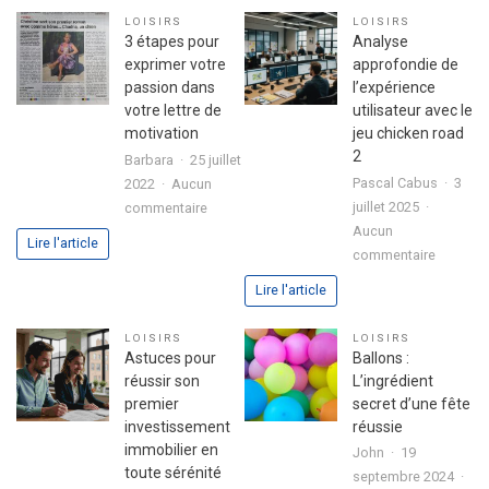
LOISIRS
LOISIRS
3 étapes pour
Analyse
exprimer votre
approfondie de
passion dans
l’expérience
votre lettre de
utilisateur avec le
motivation
jeu chicken road
2
Barbara
25 juillet
Pascal Cabus
3
2022
Aucun
sur
juillet 2025
commentaire
3
Aucun
Lire l'article
sur
étapes
commentaire
Analyse
pour
Lire l'article
approfo
exprimer
de
votre
LOISIRS
LOISIRS
l’expéri
passion
Astuces pour
Ballons :
utilisate
dans
réussir son
L’ingrédient
avec
votre
premier
secret d’une fête
le
lettre
investissement
réussie
jeu
de
immobilier en
John
19
chicken
motivation
toute sérénité
septembre 2024