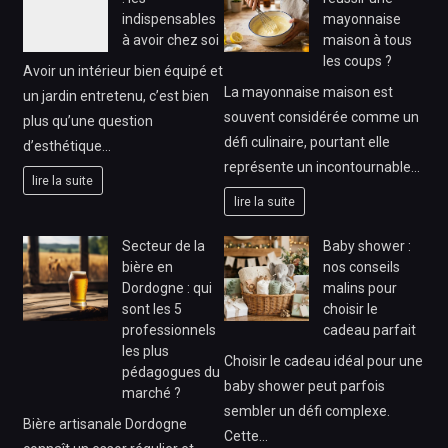
indispensables
mayonnaise
à avoir chez soi
maison à tous
les coups ?
Avoir un intérieur bien équipé et
La mayonnaise maison est
un jardin entretenu, c’est bien
souvent considérée comme un
plus qu’une question
défi culinaire, pourtant elle
d’esthétique…
représente un incontournable…
lire la suite
lire la suite
Secteur de la
Baby shower :
bière en
nos conseils
Dordogne : qui
malins pour
sont les 5
choisir le
professionnels
cadeau parfait
les plus
Choisir le cadeau idéal pour une
pédagogues du
baby shower peut parfois
marché ?
sembler un défi complexe.
Bière artisanale Dordogne
Cette…