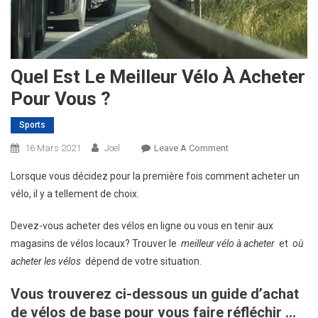
Quel Est Le Meilleur Vélo À Acheter
Pour Vous ?
Sports
On
16 Mars 2021
Joel
Leave A Comment
Quel
Lorsque vous décidez pour la première fois comment acheter un
Est
vélo, il y a tellement de choix.
Le
Meilleur
Devez-vous acheter des vélos en ligne ou vous en tenir aux
Vélo
magasins de vélos locaux? Trouver le
meilleur vélo à acheter
et
où
À
acheter les vélos
dépend de votre situation.
Acheter
Pour
Vous trouverez ci-dessous un guide d’achat
Vous
de vélos de base pour vous faire réfléchir …
?