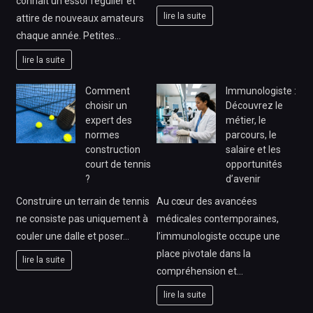
connaît un essor régulier et
lire la suite
attire de nouveaux amateurs
chaque année. Petites…
lire la suite
Comment
Immunologiste :
choisir un
Découvrez le
expert des
métier, le
normes
parcours, le
construction
salaire et les
court de tennis
opportunités
?
d’avenir
Construire un terrain de tennis
Au cœur des avancées
ne consiste pas uniquement à
médicales contemporaines,
couler une dalle et poser…
l’immunologiste occupe une
place pivotale dans la
lire la suite
compréhension et…
lire la suite