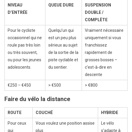
NIVEAU
QUEUE DURE
SUSPENSION
D’ENTRÉE
DOUBLE /
COMPLÈTE
Pour le cycliste
Quelqu’un qui
Vraiment nécessaire
occasionnel qui ne
est un peu plus
uniquement si vous
roule pas très loin
sérieux au sujet
franchissez
ou très souvent,
de la sortie de la
rapidement de
ou pour les jeunes
piste cyclable et
grosses bosses –
adolescents.
du sentier.
c’est-à-dire en
descente
€250 – €450
> €500
> €800
Faire du vélo la distance
ROUTE
COUCHÉ
HYBRIDE
Pour ceux
Vous voulez une position assise
Le vélo
qui
plus
s’adapte à