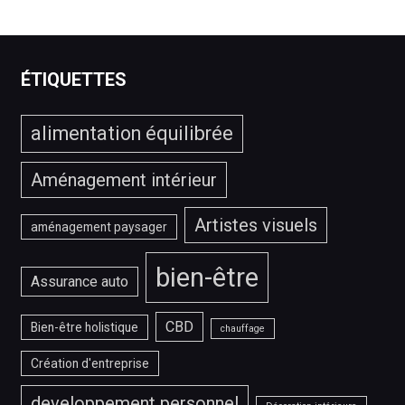
le
meilleur
service
IPTV
ÉTIQUETTES
?
alimentation équilibrée
Aménagement intérieur
Artistes visuels
aménagement paysager
bien-être
Assurance auto
CBD
Bien-être holistique
chauffage
Création d'entreprise
developpement personnel